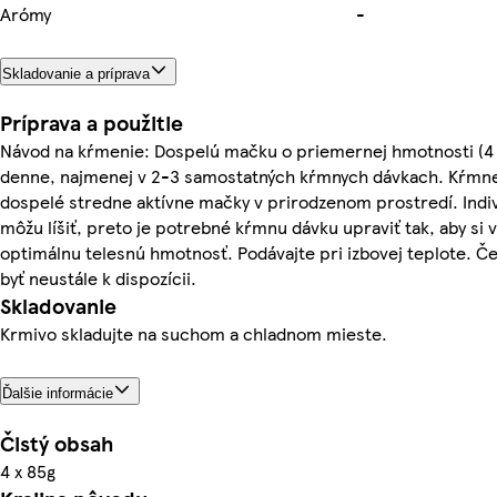
Arómy
-
Skladovanie a príprava
Príprava a použitie
Návod na kŕmenie: Dospelú mačku o priemernej hmotnosti (4 
denne, najmenej v 2-3 samostatných kŕmnych dávkach. Kŕmne
dospelé stredne aktívne mačky v prirodzenom prostredí. Indi
môžu líšiť, preto je potrebné kŕmnu dávku upraviť tak, aby si
optimálnu telesnú hmotnosť. Podávajte pri izbovej teplote. Če
byť neustále k dispozícii.
Skladovanie
Krmivo skladujte na suchom a chladnom mieste.
Ďalšie informácie
Čistý obsah
4 x 85g