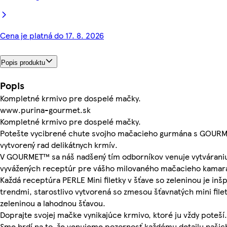
Cena je platná do 17. 8. 2026
Popis produktu
Popis
Kompletné krmivo pre dospelé mačky.
www.purina-gourmet.sk
Kompletné krmivo pre dospelé mačky.
Potešte vycibrené chute svojho mačacieho gurmána s GOUR
vytvorený rad delikátnych krmív.
V GOURMET™ sa náš nadšený tím odborníkov venuje vytvárani
vyvážených receptúr pre vášho milovaného mačacieho kamar
Každá receptúra PERLE Mini filetky v šťave so zeleninou je inš
trendmi, starostlivo vytvorená so zmesou šťavnatých mini file
zeleninou a lahodnou šťavou.
Doprajte svojej mačke vynikajúce krmivo, ktoré ju vždy poteší.
Sme hrdí na to, že venujeme pozornosť každému detailu našich