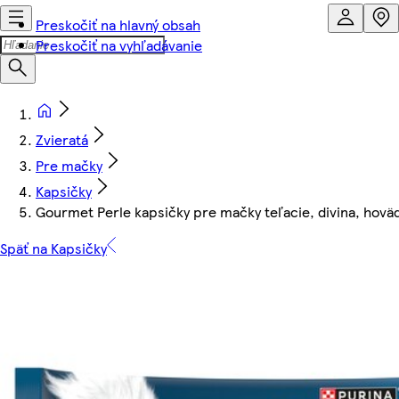
Preskočiť na hlavný obsah
Preskočiť na vyhľadávanie
Zvieratá
Pre mačky
Kapsičky
Gourmet Perle kapsičky pre mačky teľacie, divina, hovädz
Späť na Kapsičky