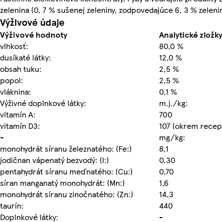
zelenina (0, 7 % sušenej zeleniny, zodpovedajúce 6, 3 % zelenin
Výživové údaje
Výživové hodnoty
Analytické zložky
vlhkosť:
80,0 %
dusíkaté látky:
12,0 %
obsah tuku:
2,5 %
popol:
2,5 %
vláknina:
0,1 %
Výživné doplnkové látky:
m.j./kg:
vitamín A:
700
vitamín D3:
107 (okrem recep
-
mg/kg:
monohydrát síranu železnatého: (Fe:)
8,1
jodičnan vápenatý bezvodý: (I:)
0,30
pentahydrát síranu meďnatého: (Cu:)
0,70
síran manganatý monohydrát: (Mn:)
1,6
monohydrát síranu zinočnatého: (Zn:)
14,3
taurín:
440
Doplnkové látky:
-