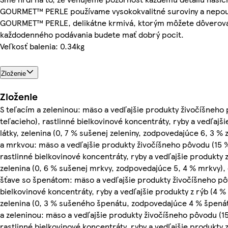
GOURMET™ PERLE používame vysokokvalitné suroviny a nepou
GOURMET™ PERLE, delikátne krmivá, ktorým môžete dôverovať
každodenného podávania budete mať dobrý pocit.
Veľkosť balenia: 0.34kg
Zloženie
Zloženie
S teľacím a zeleninou: mäso a vedľajšie produkty živočíšneho 
teľacieho), rastlinné bielkovinové koncentráty, ryby a vedľajš
látky, zelenina (0, 7 % sušenej zeleniny, zodpovedajúce 6, 3 % 
a mrkvou: mäso a vedľajšie produkty živočíšneho pôvodu (15 %
rastlinné bielkovinové koncentráty, ryby a vedľajšie produkty z
zelenina (0, 6 % sušenej mrkvy, zodpovedajúce 5, 4 % mrkvy),
šťave so špenátom: mäso a vedľajšie produkty živočíšneho pô
bielkovinové koncentráty, ryby a vedľajšie produkty z rýb (4 %
zelenina (0, 3 % sušeného špenátu, zodpovedajúce 4 % špenátu
a zeleninou: mäso a vedľajšie produkty živočíšneho pôvodu (15 
rastlinné bielkovinové koncentráty, ryby a vedľajšie produkty z