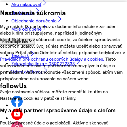
Ako nakupovať
Nastavenia súkromia
Registrácia
Objednanie doručenia
My a našich 18 partnerov ukladáme informácie v zariadení
Moje obľúbené
alebo k nim pristupujeme, napríklad k jedinečným
identifikátorom v súboroch cookie, za účelom spracúvania
Kontaktujte nás
osobných údajov. Svoj súhlas môžete udeliť alebo spravovať
voľbou Prijať alebo Odmietnuť všetko, prípadne kedykoľvek v
Tesco.sk
Pravidlách pre ochranu osobných údajov a cookies.
Tieto
Zákaznícka linka - 0800222333
voľby oznámime našim partnerom a neovplyvnia údaje o
Výber obchodu
prehliadaní. Vaše rozhodnutie však zmení spôsob, akým vám
prispôsobíme nakupovanie na našom webe.
followUs
Svoje nastavenia súhlasu môžete zmeniť kliknutím na
Nastavenia cookies v pätičke stránky.
My a naši partneri spracúvame údaje s cieľom
Používať presné údaje o geolokácii. Aktívne skenovať