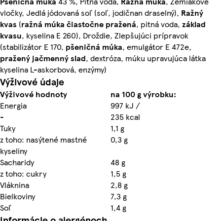
Pšeničná múka
43 %, Pitná voda,
Ražná múka
, Zemiakové
vločky, Jedlá jódovaná soľ (soľ, jodičnan draselný),
Ražný
kvas
(
ražná múka
čiastočne pražená
, pitná voda,
základ
kvasu
, kyselina E 260), Droždie, Zlepšujúci prípravok
(stabilizátor E 170,
pšeničná múka
, emulgátor E 472e,
pražený
jačmenný slad
, dextróza, múku upravujúca látka
kyselina L-askorbová, enzýmy)
Výživové údaje
Výživové hodnoty
na 100 g výrobku:
Energia
997 kJ /
-
235 kcal
Tuky
1,1 g
z toho: nasýtené mastné
0,3 g
kyseliny
Sacharidy
48 g
z toho: cukry
1,5 g
Vláknina
2,8 g
Bielkoviny
7,3 g
Soľ
1,4 g
Informácie o alergénoch