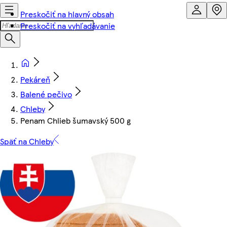
Preskočiť na hlavný obsah
Preskočiť na vyhľadávanie
Pekáreň
Balené pečivo
Chleby
Penam Chlieb šumavský 500 g
Späť na Chleby