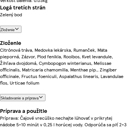
Veľkosť balenia: 0.03kg
Logá tretích strán
Zelený bod
Zloženie
Zloženie
Citrónová tráva, Medovka lekárska, Rumanček, Mäta
pieporná, Zázvor, Plod fenikla, Rooibos, Kvet levandule,
Žihľava dvojdomá, Cymbopogon winterianus, Melissae
officinalis, Matricaria chamomilla, Menthae pip., Zingiber
officinale, Fructus foeniculi, Aspalathus linearis, Lavandulae
flos, Urticae folium
Skladovanie a príprava
Príprava a použitie
Príprava: Čajové vrecúško nechajte lúhovať v prikrytej
nádobe 5-10 minút v 0,25 l horúcej vody. Odporúča sa piť 2-3