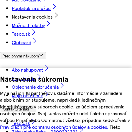
Poplatok za službu
Nastavenia cookies
Možnosti platby
Tesco.sk
Clubcard
Pred prvým nákupom
Ako nakupovať
Nastavenia súkromia
Registrácia
Objednanie doručenia
My a našich 18 partnerov ukladáme informácie v zariadení
Moje obľúbené
alebo k nim pristupujeme, napríklad k jedinečným
identifikátorom v súboroch cookie, za účelom spracúvania
Kontaktujte nás
osobných údajov. Svoj súhlas môžete udeliť alebo spravovať
voľbou Prijať alebo Odmietnuť všetko, prípadne kedykoľvek v
Tesco.sk
Pravidlách pre ochranu osobných údajov a cookies.
Tieto
Zákaznícka linka - 0800222333