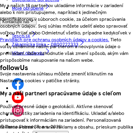
My a našich 18 partnerov ukladáme informácie v zariadení
Moje obľúbené
alebo k nim pristupujeme, napríklad k jedinečným
identifikátorom v súboroch cookie, za účelom spracúvania
Kontaktujte nás
osobných údajov. Svoj súhlas môžete udeliť alebo spravovať
voľbou Prijať alebo Odmietnuť všetko, prípadne kedykoľvek v
Tesco.sk
Pravidlách pre ochranu osobných údajov a cookies.
Tieto
Zákaznícka linka - 0800222333
voľby oznámime našim partnerom a neovplyvnia údaje o
Výber obchodu
prehliadaní. Vaše rozhodnutie však zmení spôsob, akým vám
prispôsobíme nakupovanie na našom webe.
followUs
Svoje nastavenia súhlasu môžete zmeniť kliknutím na
Nastavenia cookies v pätičke stránky.
My a naši partneri spracúvame údaje s cieľom
Používať presné údaje o geolokácii. Aktívne skenovať
charakteristiky zariadenia na identifikáciu. Ukladať a/alebo
pristupovať k informáciám na zariadení. Personalizovaná
©
Tesco Stores SR, a.s. 2026
reklama a obsah, meranie reklamy a obsahu, prieskum publika