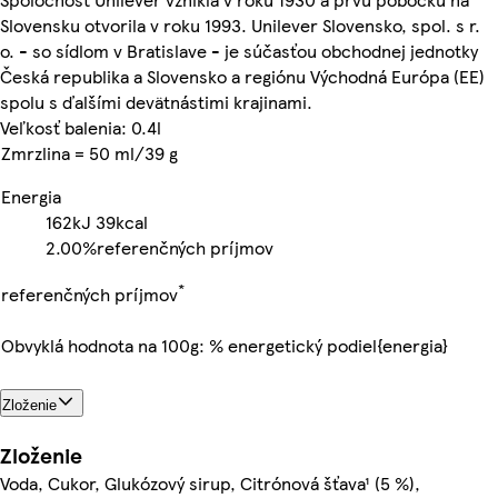
Slovensku otvorila v roku 1993. Unilever Slovensko, spol. s r.
o. - so sídlom v Bratislave - je súčasťou obchodnej jednotky
Česká republika a Slovensko a regiónu Východná Európa (EE)
spolu s ďalšími devätnástimi krajinami.
Veľkosť balenia: 0.4l
Zmrzlina = 50 ml/39 g
Energia
162kJ
39kcal
2.00%
referenčných príjmov
*
referenčných príjmov
Obvyklá hodnota na 100g: % energetický podiel{energia}
Zloženie
Zloženie
Voda, Cukor, Glukózový sirup, Citrónová šťava¹ (5 %),