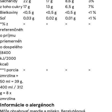
Sacharidy
22 g
17 g
8,6 g
3%
z toho cukry
17 g
13 g
6,5 g
7%
Bielkoviny
<0,5 g
<0,5 g
<0,5 g
<1 %
Soľ
0,03 g
0,02 g
0,01 g
<1 %
*% z
-
-
-
-
referenčnéh
o príjmu
priemernéh
o dospelého
(8400
kJ/2000
kcal)
**1 porcia
-
-
-
-
zmrzlina =
50 ml = 39 g,
400 ml / 312
g = 8 x
zmrzlina
Informácie o alergénoch
Môže obsahovať mandle a mlieko. Bezgluténová.