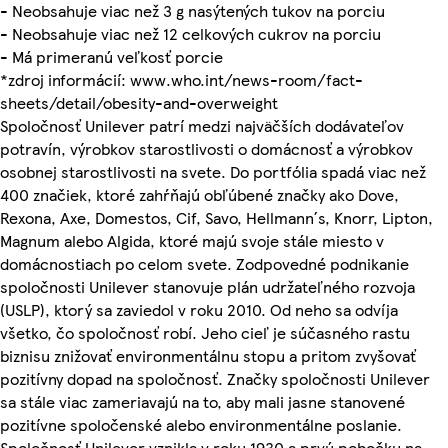
- Neobsahuje viac než 3 g nasýtených tukov na porciu
- Neobsahuje viac než 12 celkových cukrov na porciu
- Má primeranú veľkosť porcie
*zdroj informácií: www.who.int/news-room/fact-
sheets/detail/obesity-and-overweight
Spoločnosť Unilever patrí medzi najväčších dodávateľov
potravín, výrobkov starostlivosti o domácnosť a výrobkov
osobnej starostlivosti na svete. Do portfólia spadá viac než
400 značiek, ktoré zahŕňajú obľúbené značky ako Dove,
Rexona, Axe, Domestos, Cif, Savo, Hellmann´s, Knorr, Lipton,
Magnum alebo Algida, ktoré majú svoje stále miesto v
domácnostiach po celom svete. Zodpovedné podnikanie
spoločnosti Unilever stanovuje plán udržateľného rozvoja
(USLP), ktorý sa zaviedol v roku 2010. Od neho sa odvíja
všetko, čo spoločnosť robí. Jeho cieľ je súčasného rastu
biznisu znižovať environmentálnu stopu a pritom zvyšovať
pozitívny dopad na spoločnosť. Značky spoločnosti Unilever
sa stále viac zameriavajú na to, aby mali jasne stanovené
pozitívne spoločenské alebo environmentálne poslanie.
Spoločnosť Unilever vznikla v roku 1930 a prvú pobočku na