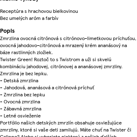
Receptúra s hrachovou bielkovinou
Bez umelých aróm a farbív
Popis
Zmrzlina ovocná citrónová s citrónovo-limetkovou príchuťou,
ovocná jahodovo-citrónová a mrazený krém ananásový na
báze rastlinných zložiek.
Twister Green! Roztoč to s Twistrom a uži si skvelú
kombináciu jahodovej, citrónovej a ananásovej zmrzliny.
Zmrzlina je bez lepku.
- Detská zmrzlina
- Jahodová, ananásová a citrónová príchuť
- Zmrzlina bez lepku
- Ovocná zmrzlina
- Zábavná zmrzlina
- Letné osvieženie
Portfólio našich detských zmrzlín obsahuje osviežujúce
zmrzliny, ktoré si vaše deti zamilujú. Máte chuť na Twister či
Calippo? Alebo si vyberiete niektorú z našich ďalších