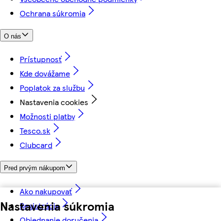
Ochrana súkromia
O nás
Prístupnosť
Kde dovážame
Poplatok za službu
Nastavenia cookies
Možnosti platby
Tesco.sk
Clubcard
Pred prvým nákupom
Ako nakupovať
Nastavenia súkromia
Registrácia
Objednanie doručenia