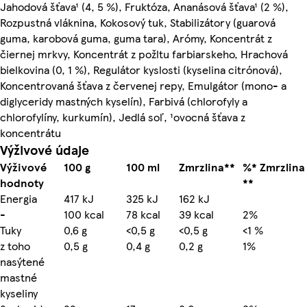
Jahodová šťava¹ (4, 5 %), Fruktóza, Ananásová šťava¹ (2 %),
Rozpustná vláknina, Kokosový tuk, Stabilizátory (guarová
guma, karobová guma, guma tara), Arómy, Koncentrát z
čiernej mrkvy, Koncentrát z požltu farbiarskeho, Hrachová
bielkovina (0, 1 %), Regulátor kyslosti (kyselina citrónová),
Koncentrovaná šťava z červenej repy, Emulgátor (mono- a
diglyceridy mastných kyselín), Farbivá (chlorofyly a
chlorofylíny, kurkumín), Jedlá soľ, ¹ovocná šťava z
koncentrátu
Výživové údaje
Výživové
100 g
100 ml
Zmrzlina**
%* Zmrzlina
hodnoty
**
Energia
417 kJ
325 kJ
162 kJ
-
100 kcal
78 kcal
39 kcal
2%
Tuky
0,6 g
<0,5 g
<0,5 g
<1 %
z toho
0,5 g
0,4 g
0,2 g
1%
nasýtené
mastné
kyseliny