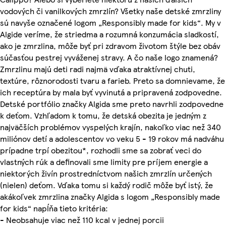
vodových či vanilkových zmrzlín? Všetky naše detské zmrzliny
sú navyše označené logom „Responsibly made for kids“. My v
Algide veríme, že striedma a rozumná konzumácia sladkostí,
ako je zmrzlina, môže byť pri zdravom životom štýle bez obáv
súčasťou pestrej vyváženej stravy. A čo naše logo znamená?
Zmrzlinu majú deti radi najmä vďaka atraktívnej chuti,
textúre, rôznorodosti tvaru a farieb. Preto sa domnievame, že
ich receptúra by mala byť vyvinutá a pripravená zodpovedne.
Detské portfólio značky Algida sme preto navrhli zodpovedne
k deťom. Vzhľadom k tomu, že detská obezita je jedným z
najväčších problémov vyspelých krajín, nakoľko viac než 340
miliónov detí a adolescentov vo veku 5 - 19 rokov má nadváhu
prípadne trpí obezitou*, rozhodli sme sa zobrať veci do
vlastných rúk a definovali sme limity pre príjem energie a
niektorých živín prostredníctvom našich zmrzlín určených
(nielen) deťom. Vďaka tomu si každý rodič môže byť istý, že
akákoľvek zmrzlina značky Algida s logom „Responsibly made
for kids“ napĺňa tieto kritéria:
- Neobsahuje viac než 110 kcal v jednej porcii