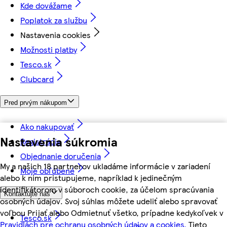
Kde dovážame
Poplatok za službu
Nastavenia cookies
Možnosti platby
Tesco.sk
Clubcard
Pred prvým nákupom
Ako nakupovať
Nastavenia súkromia
Registrácia
Objednanie doručenia
My a našich 18 partnerov ukladáme informácie v zariadení
Moje obľúbené
alebo k nim pristupujeme, napríklad k jedinečným
identifikátorom v súboroch cookie, za účelom spracúvania
Kontaktujte nás
osobných údajov. Svoj súhlas môžete udeliť alebo spravovať
voľbou Prijať alebo Odmietnuť všetko, prípadne kedykoľvek v
Tesco.sk
Pravidlách pre ochranu osobných údajov a cookies.
Tieto