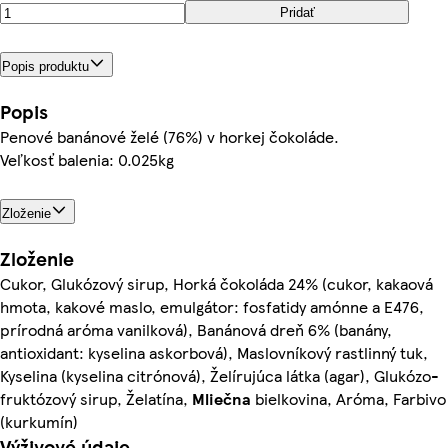
Pridať
Popis produktu
Popis
Penové banánové želé (76%) v horkej čokoláde.
Veľkosť balenia: 0.025kg
Zloženie
Zloženie
Cukor, Glukózový sirup, Horká čokoláda 24% (cukor, kakaová
hmota, kakové maslo, emulgátor: fosfatidy amónne a E476,
prírodná aróma vanilková), Banánová dreň 6% (banány,
antioxidant: kyselina askorbová), Maslovníkový rastlinný tuk,
Kyselina (kyselina citrónová), Želírujúca látka (agar), Glukózo-
fruktózový sirup, Želatína,
Mliečna
bielkovina, Aróma, Farbivo
(kurkumín)
Výživové údaje