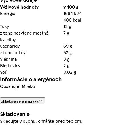
Výživové hodnoty
v 100 g
Energia
1684 kJ/
-
400 kcal
Tuky
12 g
z toho nasýtené mastné
7 g
kyseliny
Sacharidy
69 g
z toho cukry
52 g
Vláknina
3 g
Bielkoviny
2 g
Soľ
0,02 g
Informácie o alergénoch
Obsahuje: Mlieko
Skladovanie a príprava
Skladovanie
Skladujte v suchu, chráňte pred teplom.