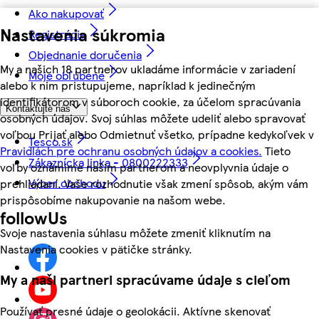
Ako nakupovať
Nastavenia súkromia
Registrácia
Objednanie doručenia
My a našich 18 partnerov ukladáme informácie v zariadení
Moje obľúbené
alebo k nim pristupujeme, napríklad k jedinečným
identifikátorom v súboroch cookie, za účelom spracúvania
Kontaktujte nás
osobných údajov. Svoj súhlas môžete udeliť alebo spravovať
voľbou Prijať alebo Odmietnuť všetko, prípadne kedykoľvek v
Tesco.sk
Pravidlách pre ochranu osobných údajov a cookies.
Tieto
Zákaznícka linka - 0800222333
voľby oznámime našim partnerom a neovplyvnia údaje o
Výber obchodu
prehliadaní. Vaše rozhodnutie však zmení spôsob, akým vám
prispôsobíme nakupovanie na našom webe.
followUs
Svoje nastavenia súhlasu môžete zmeniť kliknutím na
Nastavenia cookies v pätičke stránky.
My a naši partneri spracúvame údaje s cieľom
Používať presné údaje o geolokácii. Aktívne skenovať