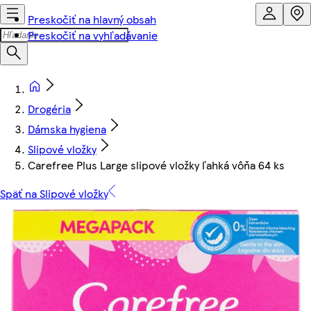
Preskočiť na hlavný obsah
Preskočiť na vyhľadávanie
Drogéria
Dámska hygiena
Slipové vložky
Carefree Plus Large slipové vložky ľahká vôňa 64 ks
Späť na Slipové vložky