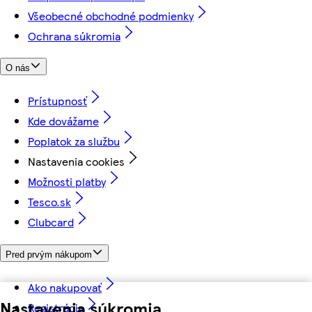
Všeobecné obchodné podmienky
Ochrana súkromia
O nás
Prístupnosť
Kde dovážame
Poplatok za službu
Nastavenia cookies
Možnosti platby
Tesco.sk
Clubcard
Pred prvým nákupom
Ako nakupovať
Nastavenia súkromia
Registrácia