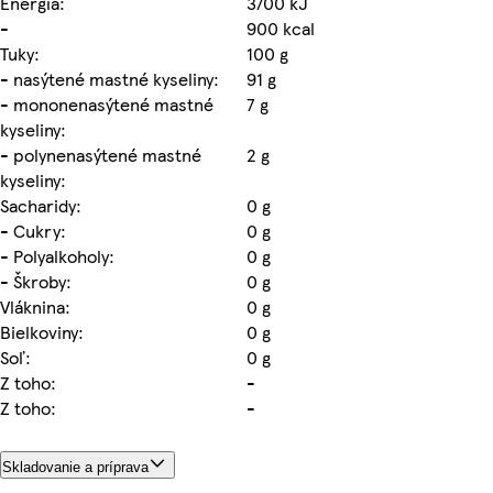
Energia:
3700 kJ
-
900 kcal
Tuky:
100 g
- nasýtené mastné kyseliny:
91 g
- mononenasýtené mastné
7 g
kyseliny:
- polynenasýtené mastné
2 g
kyseliny:
Sacharidy:
0 g
- Cukry:
0 g
- Polyalkoholy:
0 g
- Škroby:
0 g
Vláknina:
0 g
Bielkoviny:
0 g
Soľ:
0 g
Z toho:
-
Z toho:
-
Skladovanie a príprava