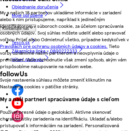
Objednanie doručenia
My a našich 18 partnerov ukladáme informácie v zariadení
Moje obľúbené
alebo k nim pristupujeme, napríklad k jedinečným
identifikátorom v súboroch cookie, za účelom spracúvania
Kontaktujte nás
osobných údajov. Svoj súhlas môžete udeliť alebo spravovať
voľbou Prijať alebo Odmietnuť všetko, prípadne kedykoľvek v
Tesco.sk
Pravidlách pre ochranu osobných údajov a cookies.
Tieto
Zákaznícka linka - 0800222333
voľby oznámime našim partnerom a neovplyvnia údaje o
Výber obchodu
prehliadaní. Vaše rozhodnutie však zmení spôsob, akým vám
prispôsobíme nakupovanie na našom webe.
followUs
Svoje nastavenia súhlasu môžete zmeniť kliknutím na
Nastavenia cookies v pätičke stránky.
My a naši partneri spracúvame údaje s cieľom
Používať presné údaje o geolokácii. Aktívne skenovať
charakteristiky zariadenia na identifikáciu. Ukladať a/alebo
pristupovať k informáciám na zariadení. Personalizovaná