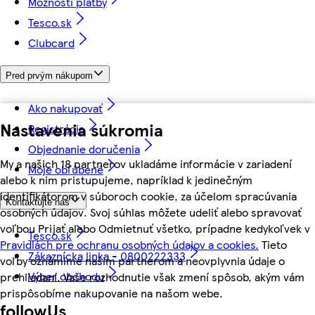
Možnosti platby
Tesco.sk
Clubcard
Pred prvým nákupom
Ako nakupovať
Nastavenia súkromia
Registrácia
Objednanie doručenia
My a našich 18 partnerov ukladáme informácie v zariadení
Moje obľúbené
alebo k nim pristupujeme, napríklad k jedinečným
identifikátorom v súboroch cookie, za účelom spracúvania
Kontaktujte nás
osobných údajov. Svoj súhlas môžete udeliť alebo spravovať
voľbou Prijať alebo Odmietnuť všetko, prípadne kedykoľvek v
Tesco.sk
Pravidlách pre ochranu osobných údajov a cookies.
Tieto
Zákaznícka linka - 0800222333
voľby oznámime našim partnerom a neovplyvnia údaje o
Výber obchodu
prehliadaní. Vaše rozhodnutie však zmení spôsob, akým vám
prispôsobíme nakupovanie na našom webe.
followUs