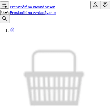
Preskočiť na hlavný obsah
Preskočiť na vyhľadávanie