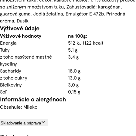
so zníženým množstvom tuku, Zahusťovadlá: karagénan,
guarová guma, Jedlá želatína, Emulgátor E 472b, Prírodná
aróma, Dusík
Výživové údaje
Výživové hodnoty
na 100g:
Energia
512 kJ (122 kcal)
Tuky
5,1 g
z toho nasýtené mastné
3,4 g
kyseliny
Sacharidy
16,0 g
z toho cukry
13,0 g
Bielkoviny
3,0 g
Soľ
0,15 g
Informácie o alergénoch
Obsahuje: Mlieko
Skladovanie a príprava