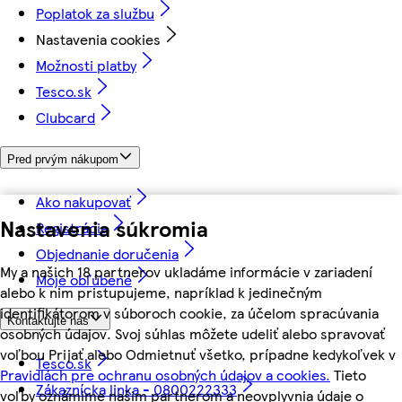
Poplatok za službu
Nastavenia cookies
Možnosti platby
Tesco.sk
Clubcard
Pred prvým nákupom
Ako nakupovať
Nastavenia súkromia
Registrácia
Objednanie doručenia
My a našich 18 partnerov ukladáme informácie v zariadení
Moje obľúbené
alebo k nim pristupujeme, napríklad k jedinečným
identifikátorom v súboroch cookie, za účelom spracúvania
Kontaktujte nás
osobných údajov. Svoj súhlas môžete udeliť alebo spravovať
voľbou Prijať alebo Odmietnuť všetko, prípadne kedykoľvek v
Tesco.sk
Pravidlách pre ochranu osobných údajov a cookies.
Tieto
Zákaznícka linka - 0800222333
voľby oznámime našim partnerom a neovplyvnia údaje o