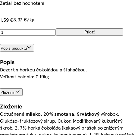
Zatiaľ bez hodnotení
8,37 €/kg
1,59 €
Pridať
Popis produktu
Popis
Dezert s horkou čokoládou a šľahačkou.
Veľkosť balenia: 0.19kg
Zloženie
Zloženie
Odtučnené
mlieko
, 20%
smotana
,
Srvátkový
výrobok,
Glukózo-fruktózový sirup, Cukor, Modifikovaný kukuričný
škrob, 2, 7% horká čokoláda (kakaový prášok so zníženým
množstvom tuku, cukor, kakaové maslo), 1, 1% kakaový prášok