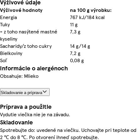
Výživové údaje
Výživové hodnoty
na 100 g výrobku:
Energia
767 kJ/184 kcal
Tuky
11 g
- z toho nasýtené mastné
7,3 g
kyseliny
Sacharidy/z toho cukry
14 g/14 g
Bielkoviny
7,2 g
Soľ
0,08 g
Informácie o alergénoch
Obsahuje: Mlieko
Skladovanie a príprava
Príprava a použitie
Vydutie viečka nie je na závadu.
Skladovanie
Spotrebujte do: uvedené na viečku. Uchovajte pri teplote od
2 ℃ do 8 ℃. Po otvorení ihneď spotrebujte.