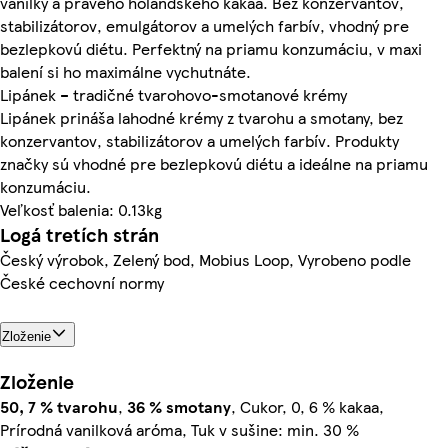
vanilky a pravého holandského kakaa. Bez konzervantov,
stabilizátorov, emulgátorov a umelých farbív, vhodný pre
bezlepkovú diétu. Perfektný na priamu konzumáciu, v maxi
balení si ho maximálne vychutnáte.
Lipánek – tradičné tvarohovo-smotanové krémy
Lipánek prináša lahodné krémy z tvarohu a smotany, bez
konzervantov, stabilizátorov a umelých farbív. Produkty
značky sú vhodné pre bezlepkovú diétu a ideálne na priamu
konzumáciu.
Veľkosť balenia: 0.13kg
Logá tretích strán
Český výrobok, Zelený bod, Mobius Loop, Vyrobeno podle
České cechovní normy
Zloženie
Zloženie
50, 7 %
tvarohu
,
36 %
smotany
, Cukor, 0, 6 % kakaa,
Prírodná vanilková aróma, Tuk v sušine: min. 30 %