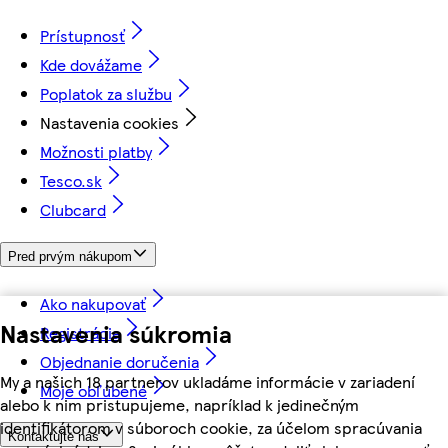
Prístupnosť
Kde dovážame
Poplatok za službu
Nastavenia cookies
Možnosti platby
Tesco.sk
Clubcard
Pred prvým nákupom
Ako nakupovať
Nastavenia súkromia
Registrácia
Objednanie doručenia
My a našich 18 partnerov ukladáme informácie v zariadení
Moje obľúbené
alebo k nim pristupujeme, napríklad k jedinečným
identifikátorom v súboroch cookie, za účelom spracúvania
Kontaktujte nás