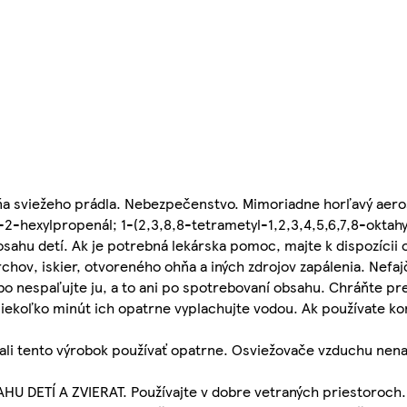
ňa sviežeho prádla. Nebezpečenstvo. Mimoriadne horľavý aero
l-2-hexylpropenál; 1-(2,3,8,8-tetrametyl-1,2,3,4,5,6,7,8-oktah
sahu detí. Ak je potrebná lekárska pomoc, majte k dispozícii o
ov, iskier, otvoreného ohňa a iných zdrojov zapálenia. Nefajč
ebo nespaľujte ju, a to ani po spotrebovaní obsahu. Chráňte p
ekoľko minút ich opatrne vyplachujte vodou. Ak používate kon
mali tento výrobok používať opatrne. Osviežovače vzduchu nen
U DETÍ A ZVIERAT. Používajte v dobre vetraných priestoroc