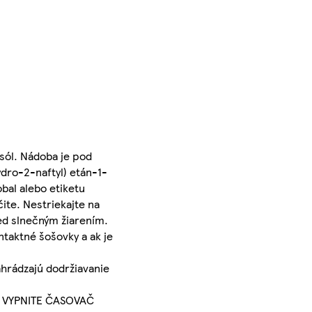
sól. Nádoba je pod
ydro-2-naftyl) etán-1-
bal alebo etiketu
ite. Nestriekajte na
red slnečným žiarením.
taktné šošovky a ak je
ahrádzajú dodržiavanie
h. VYPNITE ČASOVAČ