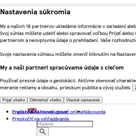
Nastavenia súkromia
My a našich 18 partnerov ukladáme informácie v zariadení ale
Svoj súhlas môžete udeliť alebo spravovať voľbou Prijať aleb
partnerom a neovplyvnia údaje o prehliadaní. Vaše rozhodnu
Svoje nastavenia súhlasu môžete zmeniť kliknutím na Nastaven
My a naši partneri spracúvame údaje s cieľom
Používať presné údaje o geolokácii. Aktívne skenovať charakter
meranie reklamy a obsahu, prieskum publika a vývoj služieb.
Prijať všetko
Odmietnuť všetko
Vlastné nastavenie
Preskočiť na hlavný obsah
English
Ako nakupovať online
Nápoveda
Preskočiť na vyhľadávanie