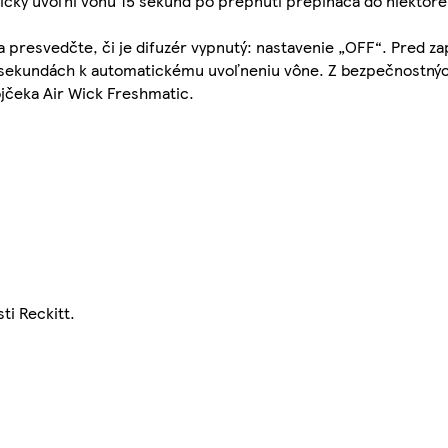
icky uvoľní vôňu 15 sekúnd po prepnutí prepínača do niektoré
a presvedčte, či je difuzér vypnutý: nastavenie „OFF“. Pred z
15 sekundách k automatickému uvoľneniu vône. Z bezpečnostný
ojčeka Air Wick Freshmatic.
i Reckitt.