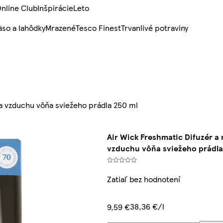
nline Club
Inšpirácie
Leto
so a lahôdky
Mrazené
Tesco Finest
Trvanlivé potraviny
ča vzduchu vôňa sviežeho prádla 250 ml
Air Wick Freshmatic Difuzér a
vzduchu vôňa sviežeho prádla
Zatiaľ bez hodnotení
38,36 €/l
9,59 €