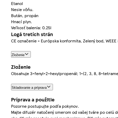
Etanol
Nesie vôňu.
Bután, propán
Hnací plyn.
Veľkosť balenia: 0.25l
Logá tretích strán
CE označenie - Európska konformita, Zelený bod, WEEE 
Zloženie
Zloženie
Obsahuje 3-fenyl-2-hexylpropenál; 1-(2, 3, 8, 8-tetramet
Skladovanie a príprava
Príprava a použitie
Pozorne postupujte podľa pokynov.
Majte difuzér natočený smerom od vašej tváre po celú d