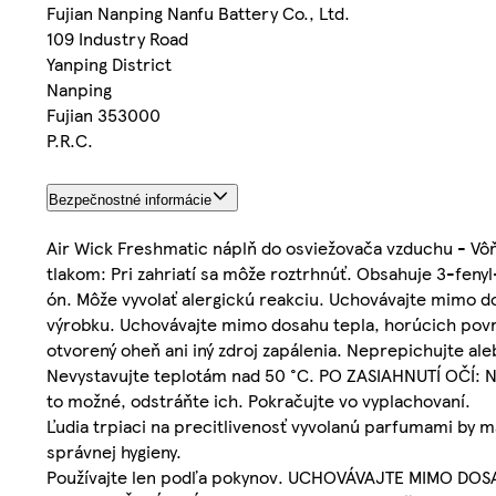
Fujian Nanping Nanfu Battery Co., Ltd.
109 Industry Road
Yanping District
Nanping
Fujian 353000
P.R.C.
Bezpečnostné informácie
Air Wick Freshmatic náplň do osviežovača vzduchu - Vô
tlakom: Pri zahriatí sa môže roztrhnúť. Obsahuje 3-feny
ón. Môže vyvolať alergickú reakciu. Uchovávajte mimo do
výrobku. Uchovávajte mimo dosahu tepla, horúcich povrch
otvorený oheň ani iný zdroj zapálenia. Neprepichujte al
Nevystavujte teplotám nad 50 °C. PO ZASIAHNUTÍ OČÍ: Ni
to možné, odstráňte ich. Pokračujte vo vyplachovaní.
Ľudia trpiaci na precitlivenosť vyvolanú parfumami by 
správnej hygieny.
Používajte len podľa pokynov. UCHOVÁVAJTE MIMO DOSAH