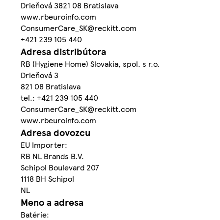
Drieňová 3821 08 Bratislava
www.rbeuroinfo.com
ConsumerCare_SK@reckitt.com
+421 239 105 440
Adresa distribútora
RB (Hygiene Home) Slovakia, spol. s r.o.
Drieňová 3
821 08 Bratislava
tel.: +421 239 105 440
ConsumerCare_SK@reckitt.com
www.rbeuroinfo.com
Adresa dovozcu
EU Importer:
RB NL Brands B.V.
Schipol Boulevard 207
1118 BH Schipol
NL
Meno a adresa
Batérie: