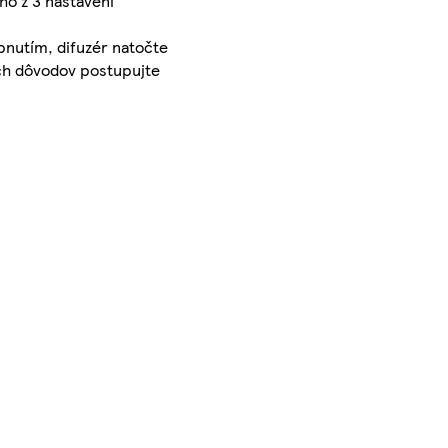
ho z 3 nastavení
apnutím, difuzér natočte
ch dôvodov postupujte