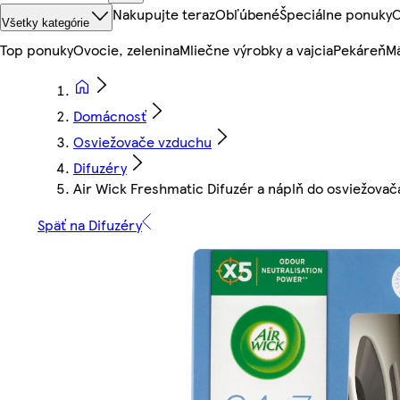
Nakupujte teraz
Obľúbené
Špeciálne ponuky
O
Všetky kategórie
Top ponuky
Ovocie, zelenina
Mliečne výrobky a vajcia
Pekáreň
Mä
Domácnosť
Osviežovače vzduchu
Difuzéry
Air Wick Freshmatic Difuzér a náplň do osviežova
Späť na Difuzéry