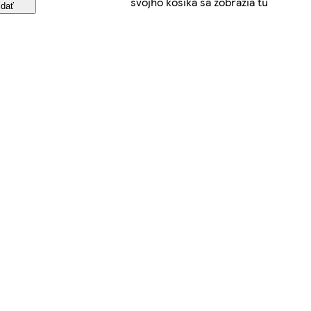
svojho košíka sa zobrazia tu
idať