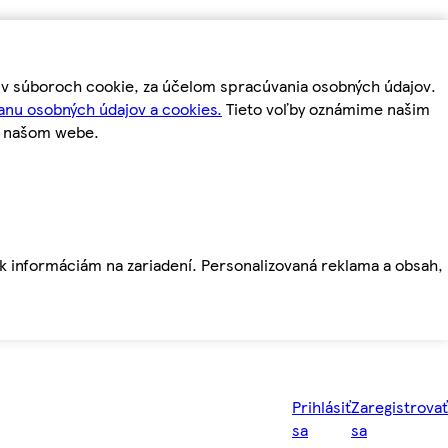
m v súboroch cookie, za účelom spracúvania osobných údajov.
anu osobných údajov a cookies.
Tieto voľby oznámime našim
a našom webe.
ť k informáciám na zariadení. Personalizovaná reklama a obsah,
Prihlásiť
Zaregistrovať
sa
sa