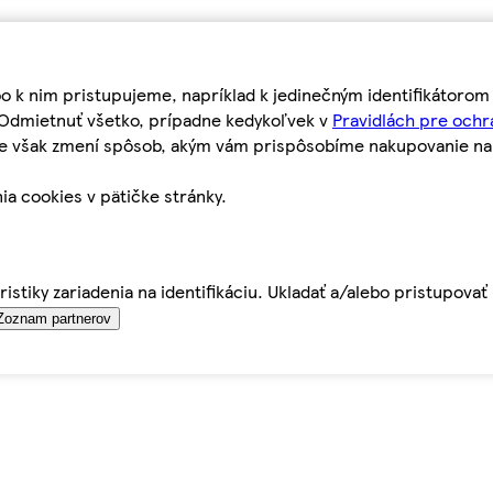
bo k nim pristupujeme, napríklad k jedinečným identifikátoro
o Odmietnuť všetko, prípadne kedykoľvek v
Pravidlách pre ochr
tie však zmení spôsob, akým vám prispôsobíme nakupovanie n
ia cookies v pätičke stránky.
istiky zariadenia na identifikáciu. Ukladať a/alebo pristupova
Zoznam partnerov