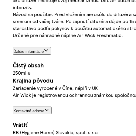
ako difuzér resetuje svoj mechanizmus. Difuzér automat
intenzity.
Návod na použitie: Pred vložením aerosólu do difuzéra s
smerom od vašej tváre. Po zapnutí difuzéra dôjde po 
starostlivo podľa pokynov k použitiu automatického str
Určené pre náhradné náplne Air Wick Freshmatic.
Ďalšie informácie
Čistý obsah
250ml ℮
Krajina pôvodu
Zariadenie vyrobené v Číne, náplň v UK
Air Wick je registrovanou ochrannou známkou spoločnost
Kontaktná adresa
Vrátiť
RB (Hygiene Home) Slovakia, spol. s r.o.