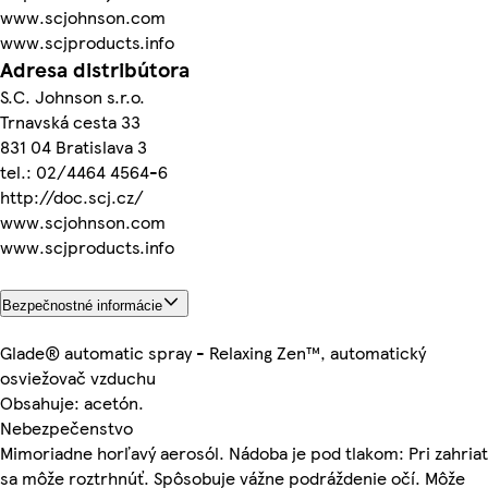
www.scjohnson.com
www.scjproducts.info
Adresa distribútora
S.C. Johnson s.r.o.
Trnavská cesta 33
831 04 Bratislava 3
tel.: 02/4464 4564-6
http://doc.scj.cz/
www.scjohnson.com
www.scjproducts.info
Bezpečnostné informácie
Glade® automatic spray - Relaxing Zen™, automatický
osviežovač vzduchu
Obsahuje: acetón.
Nebezpečenstvo
Mimoriadne horľavý aerosól. Nádoba je pod tlakom: Pri zahriat
sa môže roztrhnúť. Spôsobuje vážne podráždenie očí. Môže