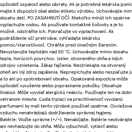
spôsobiť ospalosť alebo závraty. Ak je potrebná lekárska pom
majte k dispozícii obal alebo etiketu výrobku. Uchovávajte mi
dosahu detí. PO ZASIAHNUTÍ OČÍ: Niekoľko minút ich opatrne
vyplachujte vodou. Ak používate kontaktné šošovky a je to
možné, odstráňte ich. Pokračujte vo vyplachovaní. Ak
podráždenie očí pretrváva: vyhľadajte lekársku
pomoc/starostlivosť. Chráňte pred slnečným žiarením.
Nevystavujte teplotám nad 50 °C. Uchovávajte mimo dosahu
tepla, horúcich povrchov, iskier, otvoreného ohňa a iných
zdrojov vznietenia. Zákaz fajčenia. Nestriekajte na otvorený
oheň ani iný zdroj zapálenia. Neprepichujte alebo nespaľujte j
a to ani po spotrebovaní obsahu. Opakovaná expozícia môže
spôsobiť vysušenie alebo popraskanie pokožky. Obsahuje
linalool. Môže vyvolať alergickú reakciu. Používajte len na dobr
vetranom mieste. Ľudia trpiaci na precitlivenosť vyvolanú
parfumami by mali tento výrobok používať opatrne. Osviežov
vzduchu nenahrádzajú dodržiavanie správnej hygieny.
Batérie: Vložte správne (+/-). Nenabíjajte. Batérie neotvárajt
ani nevhadzujte do ohňa. Môžu vybuchnúť, vytiecť alebo