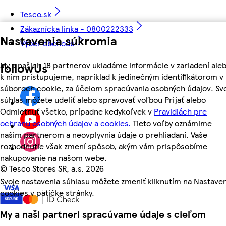
Tesco.sk
Zákaznícka linka - 0800222333
Nastavenia súkromia
Výber obchodu
My a našich 18 partnerov ukladáme informácie v zariadení ale
followUs
k nim pristupujeme, napríklad k jedinečným identifikátorom v
súboroch cookie, za účelom spracúvania osobných údajov. Sv
súhlas môžete udeliť alebo spravovať voľbou Prijať alebo
Odmietnuť všetko, prípadne kedykoľvek v
Pravidlách pre
ochranu osobných údajov a cookies.
Tieto voľby oznámime
našim partnerom a neovplyvnia údaje o prehliadaní. Vaše
rozhodnutie však zmení spôsob, akým vám prispôsobíme
nakupovanie na našom webe.
©
Tesco Stores SR, a.s. 2026
Svoje nastavenia súhlasu môžete zmeniť kliknutím na Nastave
cookies v pätičke stránky.
My a naši partneri spracúvame údaje s cieľom