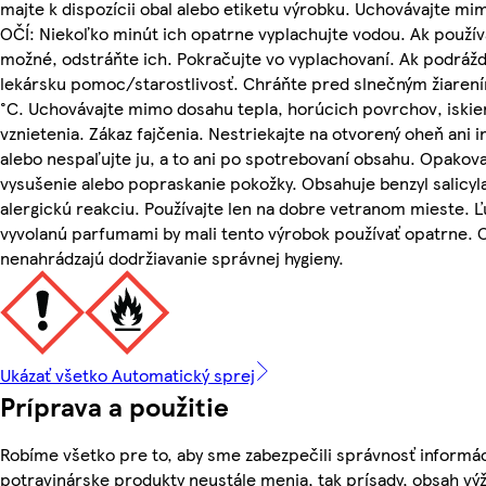
majte k dispozícii obal alebo etiketu výrobku. Uchovávajte m
OČÍ: Niekoľko minút ich opatrne vyplachujte vodou. Ak použív
možné, odstráňte ich. Pokračujte vo vyplachovaní. Ak podrážd
lekársku pomoc/starostlivosť. Chráňte pred slnečným žiaren
°C. Uchovávajte mimo dosahu tepla, horúcich povrchov, iskier
vznietenia. Zákaz fajčenia. Nestriekajte na otvorený oheň ani 
alebo nespaľujte ju, a to ani po spotrebovaní obsahu. Opakov
vysušenie alebo popraskanie pokožky. Obsahuje benzyl salicylat
alergickú reakciu. Používajte len na dobre vetranom mieste. Ľu
vyvolanú parfumami by mali tento výrobok používať opatrne.
nenahrádzajú dodržiavanie správnej hygieny.
Ukázať všetko Automatický sprej
Príprava a použitie
Robíme všetko pre to, aby sme zabezpečili správnosť informác
potravinárske produkty neustále menia, tak prísady, obsah výži