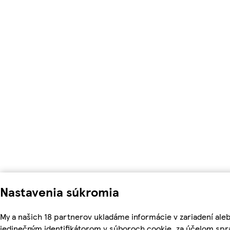
Nastavenia súkromia
My a našich 18 partnerov ukladáme informácie v zariadení ale
jedinečným identifikátorom v súboroch cookie, za účelom spr