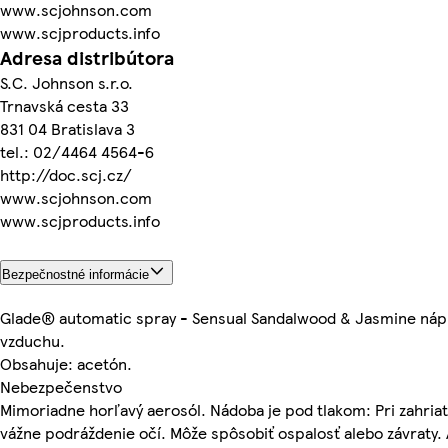
www.scjohnson.com
www.scjproducts.info
Adresa distribútora
S.C. Johnson s.r.o.
Trnavská cesta 33
831 04 Bratislava 3
tel.: 02/4464 4564-6
http://doc.scj.cz/
www.scjohnson.com
www.scjproducts.info
Bezpečnostné informácie
Glade® automatic spray - Sensual Sandalwood & Jasmine náp
vzduchu.
Obsahuje: acetón.
Nebezpečenstvo
Mimoriadne horľavý aerosól. Nádoba je pod tlakom: Pri zahria
vážne podráždenie očí. Môže spôsobiť ospalosť alebo závraty.