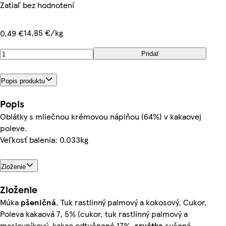
Zatiaľ bez hodnotení
14,85 €/kg
0,49 €
Pridať
Popis produktu
Popis
Oblátky s mliečnou krémovou náplňou (64%) v kakaovej
poleve.
Veľkosť balenia: 0.033kg
Zloženie
Zloženie
Múka
pšeničná
, Tuk rastlinný palmový a kokosový, Cukor,
Poleva kakaová 7, 5% (cukor, tuk rastlinný palmový a
maslovníkový, kakao odtučnené 17%,
srvátka
sušená,