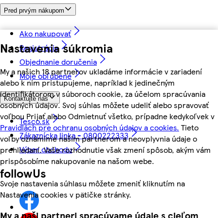
Pred prvým nákupom
Ako nakupovať
Nastavenia súkromia
Registrácia
Objednanie doručenia
My a našich 18 partnerov ukladáme informácie v zariadení
Moje obľúbené
alebo k nim pristupujeme, napríklad k jedinečným
identifikátorom v súboroch cookie, za účelom spracúvania
Kontaktujte nás
osobných údajov. Svoj súhlas môžete udeliť alebo spravovať
voľbou Prijať alebo Odmietnuť všetko, prípadne kedykoľvek v
Tesco.sk
Pravidlách pre ochranu osobných údajov a cookies.
Tieto
Zákaznícka linka - 0800222333
voľby oznámime našim partnerom a neovplyvnia údaje o
Výber obchodu
prehliadaní. Vaše rozhodnutie však zmení spôsob, akým vám
prispôsobíme nakupovanie na našom webe.
followUs
Svoje nastavenia súhlasu môžete zmeniť kliknutím na
Nastavenia cookies v pätičke stránky.
My a naši partneri spracúvame údaje s cieľom