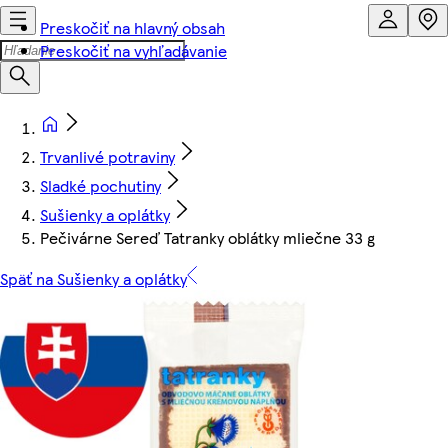
Preskočiť na hlavný obsah
Preskočiť na vyhľadávanie
Trvanlivé potraviny
Sladké pochutiny
Sušienky a oplátky
Pečivárne Sereď Tatranky oblátky mliečne 33 g
Späť na Sušienky a oplátky