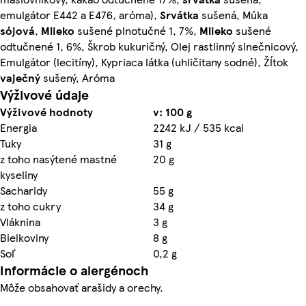
emulgátor E442 a E476, aróma),
Srvátka
sušená, Múka
sójová
,
Mlieko
sušené plnotučné 1, 7%,
Mlieko
sušené
odtučnené 1, 6%, Škrob kukuričný, Olej rastlinný slnečnicový,
Emulgátor (lecitíny), Kypriaca látka (uhličitany sodné), Žĺtok
vaječný
sušený, Aróma
Výživové údaje
Výživové hodnoty
v: 100 g
Energia
2242 kJ / 535 kcal
Tuky
31 g
z toho nasýtené mastné
20 g
kyseliny
Sacharidy
55 g
z toho cukry
34 g
Vláknina
3 g
Bielkoviny
8 g
Soľ
0,2 g
Informácie o alergénoch
Môže obsahovať arašidy a orechy.