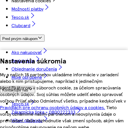
Nastavenia cookies
Možnosti platby
Tesco.sk
Clubcard
Pred prvým nákupom
Ako nakupovať
Nastavenia súkromia
Registrácia
Objednanie doručenia
My a našich 18 partnerov ukladáme informácie v zariadení
Moje obľúbené
alebo k nim pristupujeme, napríklad k jedinečným
identifikátorom v súboroch cookie, za účelom spracúvania
Kontaktujte nás
osobných údajov. Svoj súhlas môžete udeliť alebo spravovať
voľbou Prijať alebo Odmietnuť všetko, prípadne kedykoľvek v
Tesco.sk
Pravidlách pre ochranu osobných údajov a cookies.
Tieto
Zákaznícka linka - 0800222333
voľby oznámime našim partnerom a neovplyvnia údaje o
Výber obchodu
prehliadaní. Vaše rozhodnutie však zmení spôsob, akým vám
prispôsobíme nakupovanie na našom webe.