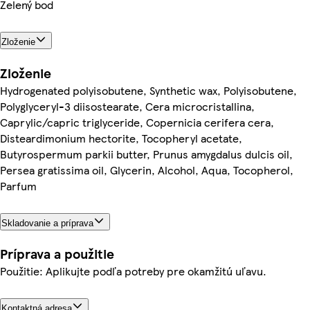
Zelený bod
Zloženie
Zloženie
Hydrogenated polyisobutene, Synthetic wax, Polyisobutene,
Polyglyceryl-3 diisostearate, Cera microcristallina,
Caprylic/capric triglyceride, Copernicia cerifera cera,
Disteardimonium hectorite, Tocopheryl acetate,
Butyrospermum parkii butter, Prunus amygdalus dulcis oil,
Persea gratissima oil, Glycerin, Alcohol, Aqua, Tocopherol,
Parfum
Skladovanie a príprava
Príprava a použitie
Použitie: Aplikujte podľa potreby pre okamžitú uľavu.
Kontaktná adresa