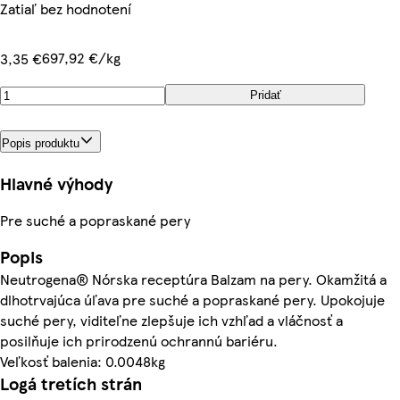
Zatiaľ bez hodnotení
697,92 €/kg
3,35 €
Pridať
Popis produktu
Hlavné výhody
Pre suché a popraskané pery
Popis
Neutrogena® Nórska receptúra Balzam na pery. Okamžitá a
dlhotrvajúca úľava pre suché a popraskané pery. Upokojuje
suché pery, viditeľne zlepšuje ich vzhľad a vláčnosť a
posilňuje ich prirodzenú ochrannú bariéru.
Veľkosť balenia: 0.0048kg
Logá tretích strán