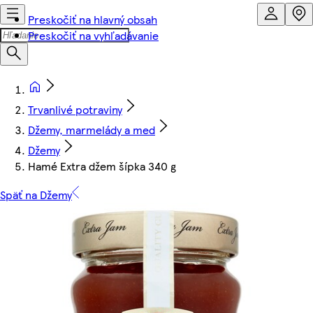
Preskočiť na hlavný obsah
Preskočiť na vyhľadávanie
Trvanlivé potraviny
Džemy, marmelády a med
Džemy
Hamé Extra džem šípka 340 g
Späť na Džemy