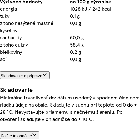
Výživové hodnoty
na 100 g výrobku:
energia
1028 kJ / 242 kcal
tuky
0,1 g
z toho nasýtené mastné
0,0 g
kyseliny
sacharidy
60,0 g
z toho cukry
58,4 g
bielkoviny
0,2 g
soľ
0,0 g
Skladovanie a príprava
Skladovanie
Minimálna trvanlivosť do: dátum uvedený v spodnom číselnom
riadku údaja na obale. Skladujte v suchu pri teplote od 0 do +
28 °C. Nevystavujte priamemu slnečnému žiareniu. Po
otvorení skladujte v chladničke do + 10°C.
Ďalšie informácie