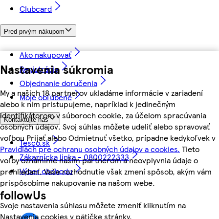
Clubcard
Pred prvým nákupom
Ako nakupovať
Nastavenia súkromia
Registrácia
Objednanie doručenia
My a našich 18 partnerov ukladáme informácie v zariadení
Moje obľúbené
alebo k nim pristupujeme, napríklad k jedinečným
identifikátorom v súboroch cookie, za účelom spracúvania
Kontaktujte nás
osobných údajov. Svoj súhlas môžete udeliť alebo spravovať
voľbou Prijať alebo Odmietnuť všetko, prípadne kedykoľvek v
Tesco.sk
Pravidlách pre ochranu osobných údajov a cookies.
Tieto
Zákaznícka linka - 0800222333
voľby oznámime našim partnerom a neovplyvnia údaje o
Výber obchodu
prehliadaní. Vaše rozhodnutie však zmení spôsob, akým vám
prispôsobíme nakupovanie na našom webe.
followUs
Svoje nastavenia súhlasu môžete zmeniť kliknutím na
Nastavenia cookies v pätičke stránky.