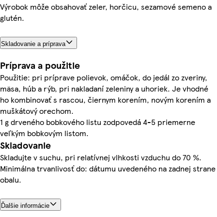
Výrobok môže obsahovať zeler, horčicu, sezamové semeno a
glutén.
Skladovanie a príprava
Príprava a použitie
Použitie: pri príprave polievok, omáčok, do jedál zo zveriny,
mäsa, húb a rýb, pri nakladaní zeleniny a uhoriek. Je vhodné
ho kombinovať s rascou, čiernym korením, novým korením a
muškátový orechom.
1 g drveného bobkového listu zodpovedá 4-5 priemerne
veľkým bobkovým listom.
Skladovanie
Skladujte v suchu, pri relatívnej vlhkosti vzduchu do 70 %.
Minimálna trvanlivosť do: dátumu uvedeného na zadnej strane
obalu.
Ďalšie informácie