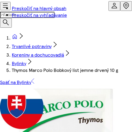
Preskočiť na hlavný obsah
Preskočiť na vyhľadávanie
Trvanlivé potraviny
Koreniny a dochucovadlá
Bylinky
Thymos Marco Polo Bobkový list jemne drvený 10 g
Späť na Bylinky