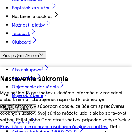
Poplatok za službu
Nastavenia cookies
Možnosti platby
Tesco.sk
Clubcard
Pred prvým nákupom
Ako nakupovať
Nastavenia súkromia
Registrácia
Objednanie doručenia
My a našich 18 partnerov ukladáme informácie v zariadení
Moje obľúbené
alebo k nim pristupujeme, napríklad k jedinečným
identifikátorom v súboroch cookie, za účelom spracúvania
Kontaktujte nás
osobných údajov. Svoj súhlas môžete udeliť alebo spravovať
voľbou Prijať alebo Odmietnuť všetko, prípadne kedykoľvek v
Tesco.sk
Pravidlách pre ochranu osobných údajov a cookies.
Tieto
Zákaznícka linka - 0800222333