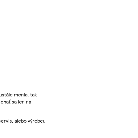
ustále menia, tak
iehať sa len na
servis, alebo výrobcu