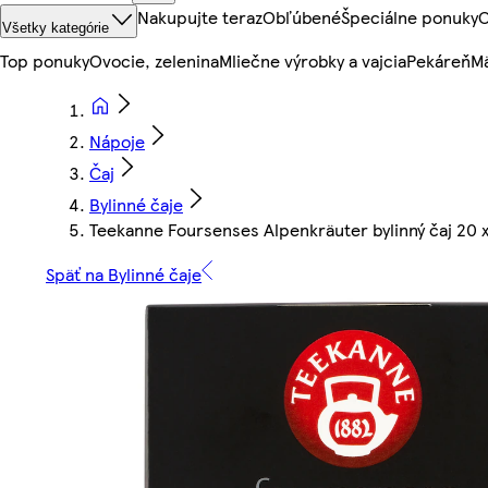
Nakupujte teraz
Obľúbené
Špeciálne ponuky
O
Všetky kategórie
Top ponuky
Ovocie, zelenina
Mliečne výrobky a vajcia
Pekáreň
Mä
Nápoje
Čaj
Bylinné čaje
Teekanne Foursenses Alpenkräuter bylinný čaj 20 x 
Späť na Bylinné čaje