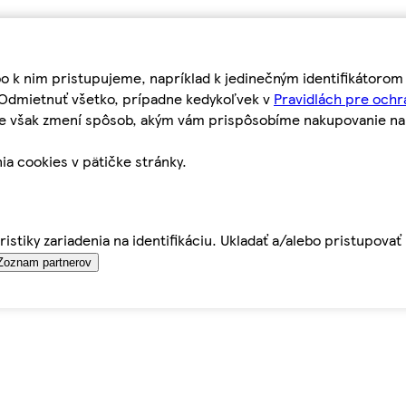
bo k nim pristupujeme, napríklad k jedinečným identifikátoro
o Odmietnuť všetko, prípadne kedykoľvek v
Pravidlách pre ochr
tie však zmení spôsob, akým vám prispôsobíme nakupovanie n
ia cookies v pätičke stránky.
istiky zariadenia na identifikáciu. Ukladať a/alebo pristupova
Zoznam partnerov