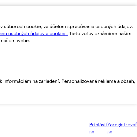
m v súboroch cookie, za účelom spracúvania osobných údajov.
anu osobných údajov a cookies.
Tieto voľby oznámime našim
a našom webe.
ť k informáciám na zariadení. Personalizovaná reklama a obsah,
Prihlásiť
Zaregistrovať
sa
sa