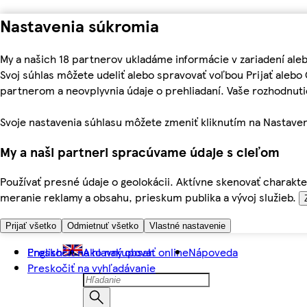
Nastavenia súkromia
My a našich 18 partnerov ukladáme informácie v zariadení ale
Svoj súhlas môžete udeliť alebo spravovať voľbou Prijať aleb
partnerom a neovplyvnia údaje o prehliadaní. Vaše rozhodnu
Svoje nastavenia súhlasu môžete zmeniť kliknutím na Nastaven
My a naši partneri spracúvame údaje s cieľom
Používať presné údaje o geolokácii. Aktívne skenovať charakter
meranie reklamy a obsahu, prieskum publika a vývoj služieb.
Prijať všetko
Odmietnuť všetko
Vlastné nastavenie
Preskočiť na hlavný obsah
English
Ako nakupovať online
Nápoveda
Preskočiť na vyhľadávanie