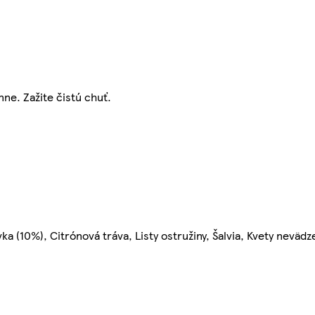
nne. Zažite čistú chuť.
a (10%), Citrónová tráva, Listy ostružiny, Šalvia, Kvety nevädz