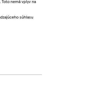
. Toto nemá vplyv na
ádzajúceho súhlasu