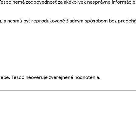
, Tesco nemá zodpovednosť za akékoľvek nesprávne informácie
bu, a nesmú byť reprodukované žiadnym spôsobom bez predch
webe. Tesco neoveruje zverejnené hodnotenia.