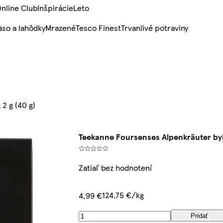
nline Club
Inšpirácie
Leto
so a lahôdky
Mrazené
Tesco Finest
Trvanlivé potraviny
2 g (40 g)
Teekanne Foursenses Alpenkräuter byli
Zatiaľ bez hodnotení
124,75 €/kg
4,99 €
Pridať