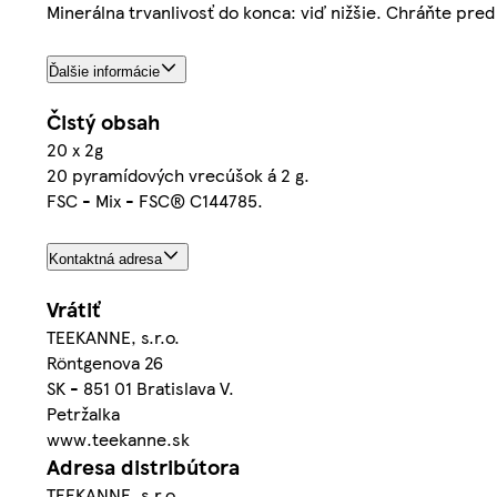
Minerálna trvanlivosť do konca: viď nižšie. Chráňte pred
Ďalšie informácie
Čistý obsah
20 x 2g
20 pyramídových vrecúšok á 2 g.
FSC - Mix - FSC® C144785.
Kontaktná adresa
Vrátiť
TEEKANNE, s.r.o.
Röntgenova 26
SK - 851 01 Bratislava V.
Petržalka
www.teekanne.sk
Adresa distribútora
TEEKANNE, s.r.o.