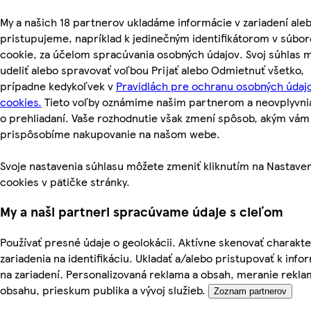
My a našich 18 partnerov ukladáme informácie v zariadení ale
pristupujeme, napríklad k jedinečným identifikátorom v súbo
cookie, za účelom spracúvania osobných údajov. Svoj súhlas 
udeliť alebo spravovať voľbou Prijať alebo Odmietnuť všetko,
prípadne kedykoľvek v
Pravidlách pre ochranu osobných údaj
cookies.
Tieto voľby oznámime našim partnerom a neovplyvni
o prehliadaní. Vaše rozhodnutie však zmení spôsob, akým vám
prispôsobíme nakupovanie na našom webe.
Svoje nastavenia súhlasu môžete zmeniť kliknutím na Nastave
cookies v pätičke stránky.
My a naši partneri spracúvame údaje s cieľom
Používať presné údaje o geolokácii. Aktívne skenovať charakte
zariadenia na identifikáciu. Ukladať a/alebo pristupovať k inf
na zariadení. Personalizovaná reklama a obsah, meranie rekla
obsahu, prieskum publika a vývoj služieb.
Zoznam partnerov