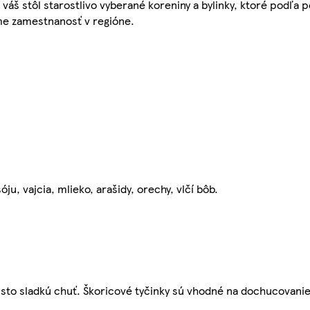
váš stôl starostlivo vyberané koreniny a bylinky, ktoré podľa
me zamestnanosť v regióne.
u, vajcia, mlieko, arašidy, orechy, vlčí bôb.
isto sladkú chuť. Škoricové tyčinky sú vhodné na dochucovanie