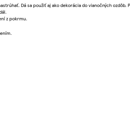
strúhať. Dá sa použiť aj ako dekorácia do vianočných ozdôb. 
dál.
ení z pokrmu.
rením.