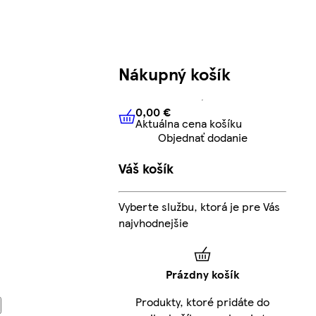
Nákupný košík
0,00 €
Aktuálna cena košíku
0,00 €
Aktuálna cena košíku
Objednať dodanie
Váš košík
Vyberte službu, ktorá je pre Vás
najvhodnejšie
Prázdny košík
Produkty, ktoré pridáte do