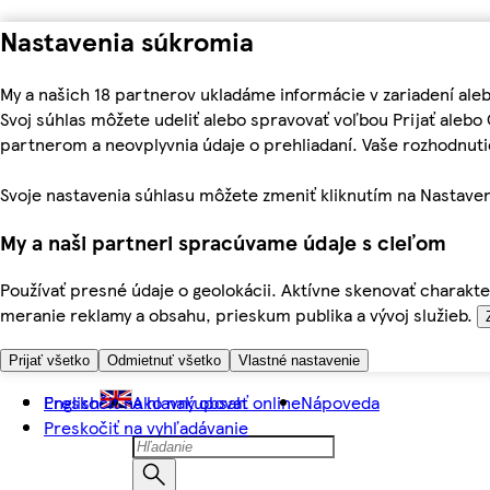
Nastavenia súkromia
My a našich 18 partnerov ukladáme informácie v zariadení ale
Svoj súhlas môžete udeliť alebo spravovať voľbou Prijať aleb
partnerom a neovplyvnia údaje o prehliadaní. Vaše rozhodnu
Svoje nastavenia súhlasu môžete zmeniť kliknutím na Nastaven
My a naši partneri spracúvame údaje s cieľom
Používať presné údaje o geolokácii. Aktívne skenovať charakter
meranie reklamy a obsahu, prieskum publika a vývoj služieb.
Prijať všetko
Odmietnuť všetko
Vlastné nastavenie
Preskočiť na hlavný obsah
English
Ako nakupovať online
Nápoveda
Preskočiť na vyhľadávanie