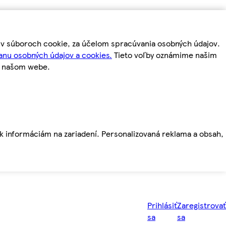
m v súboroch cookie, za účelom spracúvania osobných údajov.
anu osobných údajov a cookies.
Tieto voľby oznámime našim
a našom webe.
ť k informáciám na zariadení. Personalizovaná reklama a obsah,
Prihlásiť
Zaregistrovať
sa
sa