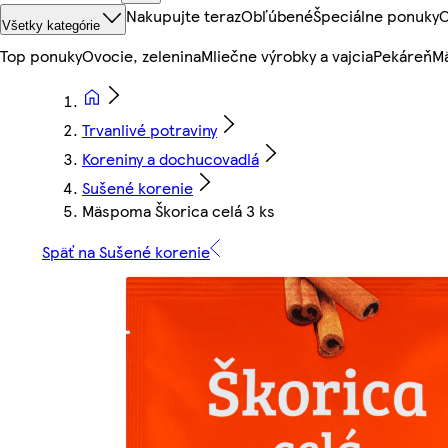
Nakupujte teraz
Obľúbené
Špeciálne ponuky
O
Všetky kategórie
Top ponuky
Ovocie, zelenina
Mliečne výrobky a vajcia
Pekáreň
Mä
Trvanlivé potraviny
Koreniny a dochucovadlá
Sušené korenie
Mäspoma Škorica celá 3 ks
Späť na Sušené korenie