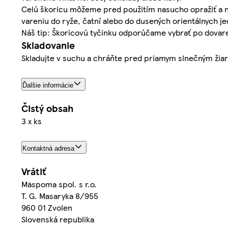
Celú škoricu môžeme pred použitím nasucho opražiť a na
vareniu do ryže, čatní alebo do dusených orientálnych je
Náš tip: Škoricovú tyčinku odporúčame vybrať po dovar
Skladovanie
Skladujte v suchu a chráňte pred priamym slnečným žia
Ďalšie informácie
Čistý obsah
3 x ks
Kontaktná adresa
Vrátiť
Mäspoma spol. s r.o.
T. G. Masaryka 8/955
960 01 Zvolen
Slovenská republika