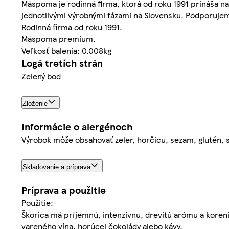
Mäspoma je rodinná firma, ktorá od roku 1991 prináša na 
jednotlivými výrobnými fázami na Slovensku. Podporuje
Rodinná firma od roku 1991.
Mäspoma premium.
Veľkosť balenia: 0.008kg
Logá tretích strán
Zelený bod
Zloženie
Informácie o alergénoch
Výrobok môže obsahovať zeler, horčicu, sezam, glutén, sój
Skladovanie a príprava
Príprava a použitie
Použitie:
Škorica má príjemnú, intenzívnu, drevitú arómu a koren
vareného vína, horúcej čokolády alebo kávy.