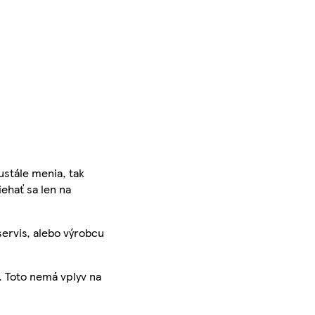
ustále menia, tak
iehať sa len na
servis, alebo výrobcu
. Toto nemá vplyv na