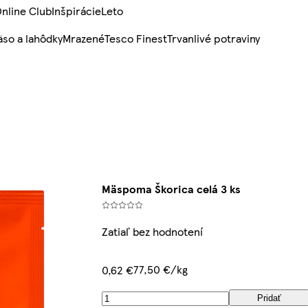
nline Club
Inšpirácie
Leto
so a lahôdky
Mrazené
Tesco Finest
Trvanlivé potraviny
Mäspoma Škorica celá 3 ks
Zatiaľ bez hodnotení
77,50 €/kg
0,62 €
Pridať