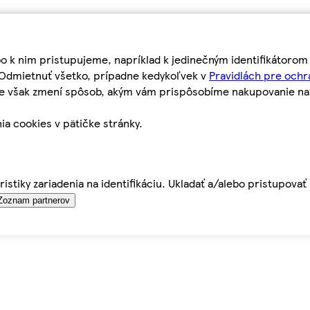
bo k nim pristupujeme, napríklad k jedinečným identifikátoro
o Odmietnuť všetko, prípadne kedykoľvek v
Pravidlách pre ochr
tie však zmení spôsob, akým vám prispôsobíme nakupovanie n
ia cookies v pätičke stránky.
istiky zariadenia na identifikáciu. Ukladať a/alebo pristupova
Zoznam partnerov