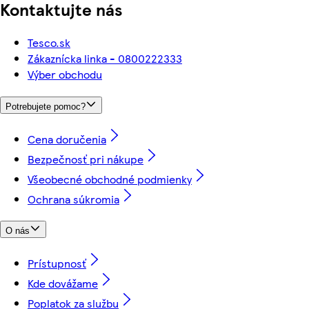
Kontaktujte nás
Tesco.sk
Zákaznícka linka - 0800222333
Výber obchodu
Potrebujete pomoc?
Cena doručenia
Bezpečnosť pri nákupe
Všeobecné obchodné podmienky
Ochrana súkromia
O nás
Prístupnosť
Kde dovážame
Poplatok za službu