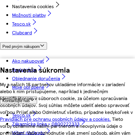
Nastavenia cookies
Možnosti platby
Tesco.sk
Clubcard
Pred prvým nákupom
Ako nakupovať
Nastavenia súkromia
Registrácia
Objednanie doručenia
My a našich 18 partnerov ukladáme informácie v zariadení
Moje obľúbené
alebo k nim pristupujeme, napríklad k jedinečným
identifikátorom v súboroch cookie, za účelom spracúvania
Kontaktujte nás
osobných údajov. Svoj súhlas môžete udeliť alebo spravovať
voľbou Prijať alebo Odmietnuť všetko, prípadne kedykoľvek v
Tesco.sk
Pravidlách pre ochranu osobných údajov a cookies.
Tieto
Zákaznícka linka - 0800222333
voľby oznámime našim partnerom a neovplyvnia údaje o
Výber obchodu
prehliadaní. Vaše rozhodnutie však zmení spôsob, akým vám