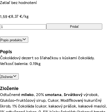
Zatiaľ bez hodnotení
8,37 €/kg
1,59 €
Pridať
Popis produktu
Popis
Čokoládový dezert so šľahačkou s kúskami čokolády.
Veľkosť balenia: 0.19kg
Zloženie
Zloženie
Odtučnené
mlieko
, 20%
smotana
,
Srvátkový
výrobok,
Glukózo-fruktózový sirup, Cukor, Modifikovaný kukuričný
škrob, 1% čokoláda (cukor, kakaový prášok, kakaové maslo),
1% odtučnené kakao, 0, 5% kúsky čokolády (kakaová hmota,