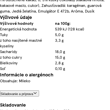
kakaové maslo, cukor), Zahusťovadlá: karagénan, guarová
guma, Jedlá želatína, Emulgátor E 472b, Aróma, Dusík
Výživové údaje
Výživové hodnoty
na 100g:
Energetická hodnota
539 kJ (128 kcal)
Tuky
5,0 g
z toho nasýtené mastné
3,3 g
kyseliny
Sacharidy
18,0 g
z toho cukry
15,0 g
Bielkoviny
2,8 g
Soľ
0,10 g
Informácie o alergénoch
Obsahuje: Mlieko
Skladovanie a príprava
Skladovanie