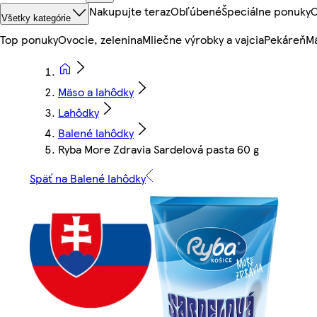
Nakupujte teraz
Obľúbené
Špeciálne ponuky
O
Všetky kategórie
Top ponuky
Ovocie, zelenina
Mliečne výrobky a vajcia
Pekáreň
Mä
Mäso a lahôdky
Lahôdky
Balené lahôdky
Ryba More Zdravia Sardelová pasta 60 g
Späť na Balené lahôdky