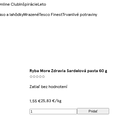
nline Club
Inšpirácie
Leto
so a lahôdky
Mrazené
Tesco Finest
Trvanlivé potraviny
Ryba More Zdravia Sardelová pasta 60 g
Zatiaľ bez hodnotení
25,83 €/kg
1,55 €
Pridať