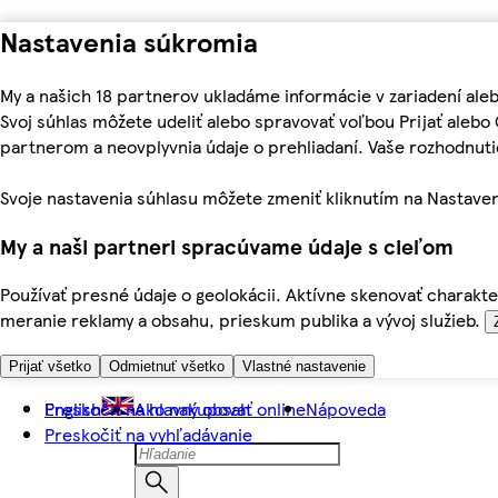
Nastavenia súkromia
My a našich 18 partnerov ukladáme informácie v zariadení ale
Svoj súhlas môžete udeliť alebo spravovať voľbou Prijať aleb
partnerom a neovplyvnia údaje o prehliadaní. Vaše rozhodnu
Svoje nastavenia súhlasu môžete zmeniť kliknutím na Nastaven
My a naši partneri spracúvame údaje s cieľom
Používať presné údaje o geolokácii. Aktívne skenovať charakter
meranie reklamy a obsahu, prieskum publika a vývoj služieb.
Prijať všetko
Odmietnuť všetko
Vlastné nastavenie
Preskočiť na hlavný obsah
English
Ako nakupovať online
Nápoveda
Preskočiť na vyhľadávanie