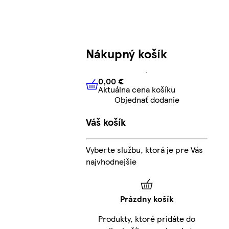
Nákupný košík
0,00 €
Aktuálna cena košíku
0,00 €
Aktuálna cena košíku
Objednať dodanie
Váš košík
Vyberte službu, ktorá je pre Vás
najvhodnejšie
Prázdny košík
Produkty, ktoré pridáte do