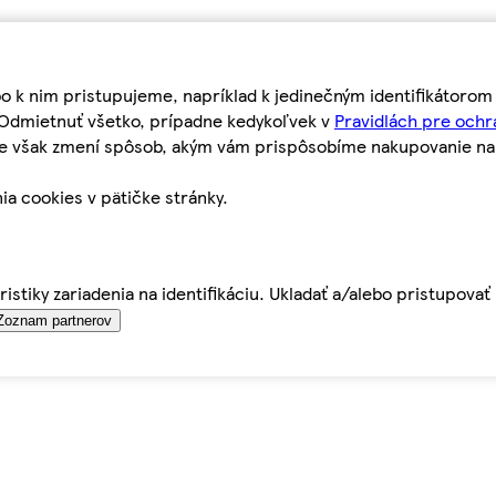
bo k nim pristupujeme, napríklad k jedinečným identifikátoro
o Odmietnuť všetko, prípadne kedykoľvek v
Pravidlách pre ochr
tie však zmení spôsob, akým vám prispôsobíme nakupovanie n
ia cookies v pätičke stránky.
istiky zariadenia na identifikáciu. Ukladať a/alebo pristupova
Zoznam partnerov