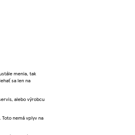
ustále menia, tak
iehať sa len na
servis, alebo výrobcu
. Toto nemá vplyv na