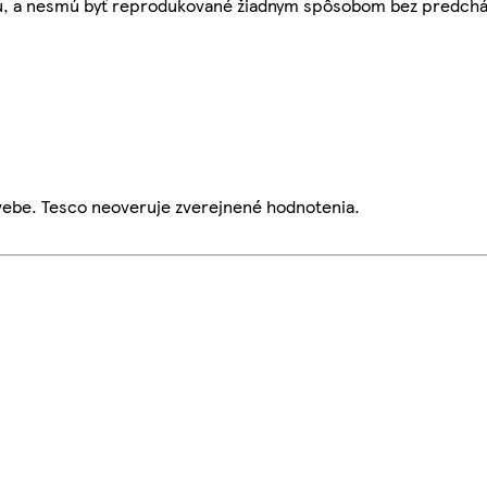
bu, a nesmú byť reprodukované žiadnym spôsobom bez predch
webe. Tesco neoveruje zverejnené hodnotenia.