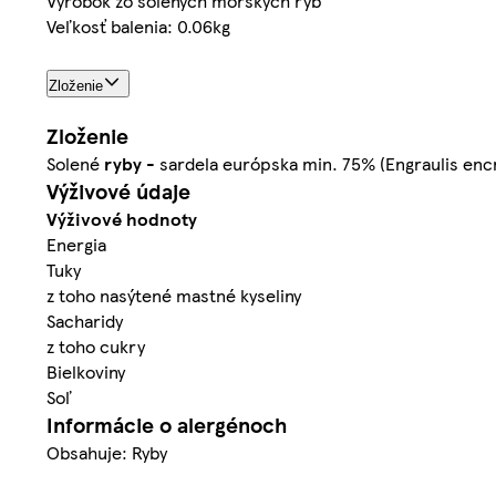
Výrobok zo solených morských rýb
Veľkosť balenia: 0.06kg
Zloženie
Zloženie
Solené
ryby
- sardela európska min. 75% (Engraulis encr
Výživové údaje
Výživové hodnoty
Energia
Tuky
z toho nasýtené mastné kyseliny
Sacharidy
z toho cukry
Bielkoviny
Soľ
Informácie o alergénoch
Obsahuje: Ryby