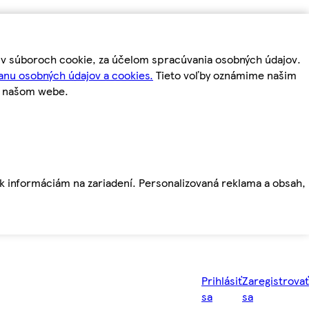
m v súboroch cookie, za účelom spracúvania osobných údajov.
anu osobných údajov a cookies.
Tieto voľby oznámime našim
a našom webe.
ť k informáciám na zariadení. Personalizovaná reklama a obsah,
Prihlásiť
Zaregistrovať
sa
sa