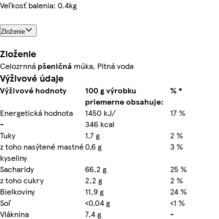
Veľkosť balenia: 0.4kg
Zloženie
Zloženie
Celozrnná
pšeničná
múka, Pitná voda
Výživové údaje
Výživové hodnoty
100 g výrobku
% *
priemerne obsahuje:
Energetická hodnota
1450 kJ/
17 %
-
346 kcal
Tuky
1,7 g
2 %
z toho nasýtené mastné
0,6 g
3 %
kyseliny
Sacharidy
66,2 g
25 %
z toho cukry
2,2 g
2 %
Bielkoviny
11,9 g
24 %
Soľ
<0,04 g
<1 %
Vláknina
7,4 g
-