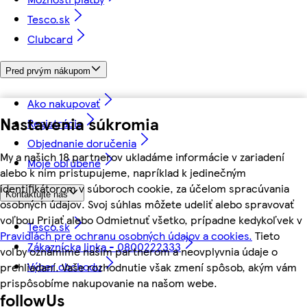
Tesco.sk
Clubcard
Pred prvým nákupom
Ako nakupovať
Nastavenia súkromia
Registrácia
Objednanie doručenia
My a našich 18 partnerov ukladáme informácie v zariadení
Moje obľúbené
alebo k nim pristupujeme, napríklad k jedinečným
identifikátorom v súboroch cookie, za účelom spracúvania
Kontaktujte nás
osobných údajov. Svoj súhlas môžete udeliť alebo spravovať
voľbou Prijať alebo Odmietnuť všetko, prípadne kedykoľvek v
Tesco.sk
Pravidlách pre ochranu osobných údajov a cookies.
Tieto
Zákaznícka linka - 0800222333
voľby oznámime našim partnerom a neovplyvnia údaje o
Výber obchodu
prehliadaní. Vaše rozhodnutie však zmení spôsob, akým vám
prispôsobíme nakupovanie na našom webe.
followUs