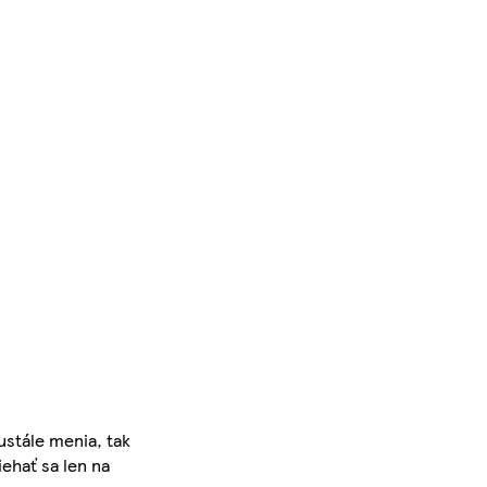
ustále menia, tak
iehať sa len na