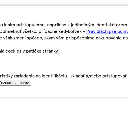
bo k nim pristupujeme, napríklad k jedinečným identifikátoro
o Odmietnuť všetko, prípadne kedykoľvek v
Pravidlách pre ochr
tie však zmení spôsob, akým vám prispôsobíme nakupovanie n
ia cookies v pätičke stránky.
istiky zariadenia na identifikáciu. Ukladať a/alebo pristupova
Zoznam partnerov