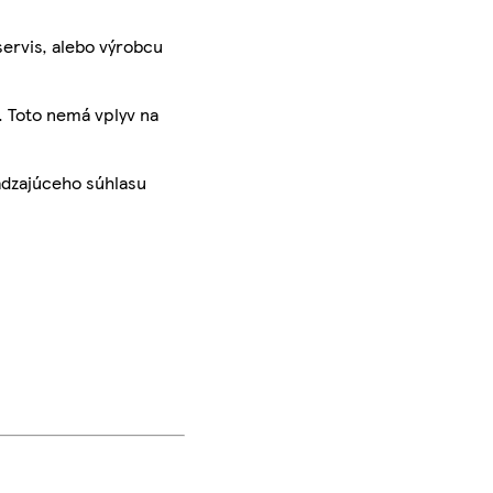
servis, alebo výrobcu
. Toto nemá vplyv na
ádzajúceho súhlasu