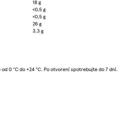
18 g
<0,5 g
<0,5 g
26 g
3,3 g
te od 0 °C do +24 °C. Po otvorení spotrebujte do 7 dní.