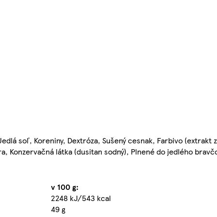
dlá soľ, Koreniny, Dextróza, Sušený cesnak, Farbivo (extrakt z
úra, Konzervačná látka (dusitan sodný), Plnené do jedlého brav
v 100 g:
2248 kJ/543 kcal
49 g