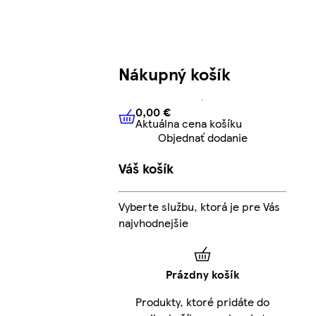
Nákupný košík
0,00 €
Aktuálna cena košíku
0,00 €
Aktuálna cena košíku
Objednať dodanie
Váš košík
Vyberte službu, ktorá je pre Vás
najvhodnejšie
Prázdny košík
Produkty, ktoré pridáte do