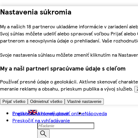
Nastavenia súkromia
My a našich 18 partnerov ukladáme informácie v zariadení ale
Svoj súhlas môžete udeliť alebo spravovať voľbou Prijať aleb
partnerom a neovplyvnia údaje o prehliadaní. Vaše rozhodnu
Svoje nastavenia súhlasu môžete zmeniť kliknutím na Nastaven
My a naši partneri spracúvame údaje s cieľom
Používať presné údaje o geolokácii. Aktívne skenovať charakter
meranie reklamy a obsahu, prieskum publika a vývoj služieb.
Prijať všetko
Odmietnuť všetko
Vlastné nastavenie
Preskočiť na hlavný obsah
English
Ako nakupovať online
Nápoveda
Preskočiť na vyhľadávanie