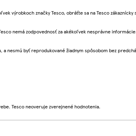
ľvek výrobkoch značky Tesco, obráťte sa na Tesco zákaznícky 
, Tesco nemá zodpovednosť za akékoľvek nesprávne informácie
bu, a nesmú byť reprodukované žiadnym spôsobom bez predch
webe. Tesco neoveruje zverejnené hodnotenia.