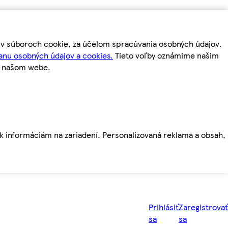
m v súboroch cookie, za účelom spracúvania osobných údajov.
anu osobných údajov a cookies.
Tieto voľby oznámime našim
a našom webe.
ť k informáciám na zariadení. Personalizovaná reklama a obsah,
Prihlásiť
Zaregistrovať
sa
sa