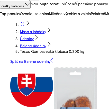
Nakupujte teraz
Obľúbené
Špeciálne ponuky
O
Všetky kategórie
Top ponuky
Ovocie, zelenina
Mliečne výrobky a vajcia
Pekáreň
Mä
Mäso a lahôdky
Údeniny
Balené údeniny
Tesco Gombasecká klobása 0,200 kg
Späť na Balené údeniny