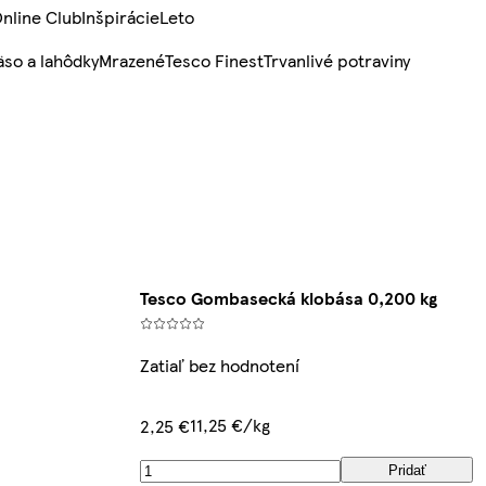
nline Club
Inšpirácie
Leto
so a lahôdky
Mrazené
Tesco Finest
Trvanlivé potraviny
Tesco Gombasecká klobása 0,200 kg
Zatiaľ bez hodnotení
11,25 €/kg
2,25 €
Pridať