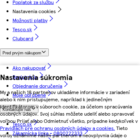
Poplatok za službu
Nastavenia cookies
Možnosti platby
Tesco.sk
Clubcard
Pred prvým nákupom
Ako nakupovať
Nastavenia súkromia
Registrácia
Objednanie doručenia
My a našich 18 partnerov ukladáme informácie v zariadení
Moje obľúbené
alebo k nim pristupujeme, napríklad k jedinečným
identifikátorom v súboroch cookie, za účelom spracúvania
Kontaktujte nás
osobných údajov. Svoj súhlas môžete udeliť alebo spravovať
voľbou Prijať alebo Odmietnuť všetko, prípadne kedykoľvek v
Tesco.sk
Pravidlách pre ochranu osobných údajov a cookies.
Tieto
Zákaznícka linka - 0800222333
voľby oznámime našim partnerom a neovplyvnia údaje o