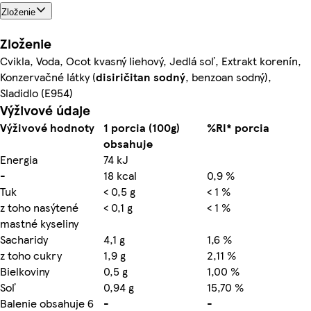
Zloženie
Zloženie
Cvikla, Voda, Ocot kvasný liehový, Jedlá soľ, Extrakt korenín,
Konzervačné látky (
disiričitan sodný
, benzoan sodný),
Sladidlo (E954)
Výživové údaje
Výživové hodnoty
1 porcia (100g)
%RI* porcia
obsahuje
Energia
74 kJ
-
18 kcal
0,9 %
Tuk
< 0,5 g
< 1 %
z toho nasýtené
< 0,1 g
< 1 %
mastné kyseliny
Sacharidy
4,1 g
1,6 %
z toho cukry
1,9 g
2,11 %
Bielkoviny
0,5 g
1,00 %
Soľ
0,94 g
15,70 %
Balenie obsahuje 6
-
-