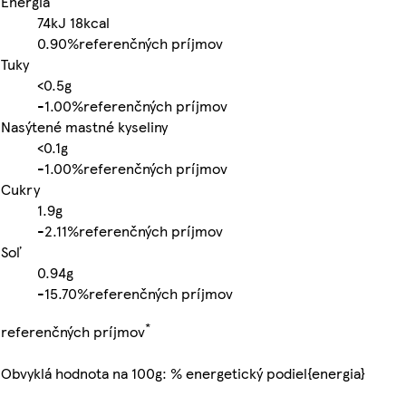
Energia
74kJ
18kcal
0.90%
referenčných príjmov
Tuky
<0.5g
-
1.00%
referenčných príjmov
Nasýtené mastné kyseliny
<0.1g
-
1.00%
referenčných príjmov
Cukry
1.9g
-
2.11%
referenčných príjmov
Soľ
0.94g
-
15.70%
referenčných príjmov
*
referenčných príjmov
Obvyklá hodnota na 100g: % energetický podiel{energia}