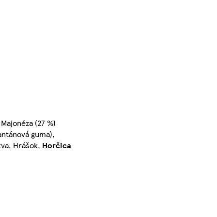
, Majonéza (27 %)
xantánová guma),
rkva, Hrášok,
Horčica