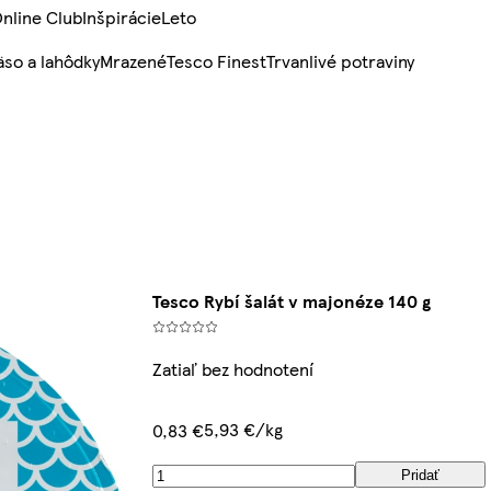
nline Club
Inšpirácie
Leto
so a lahôdky
Mrazené
Tesco Finest
Trvanlivé potraviny
Tesco Rybí šalát v majonéze 140 g
Zatiaľ bez hodnotení
5,93 €/kg
0,83 €
Pridať