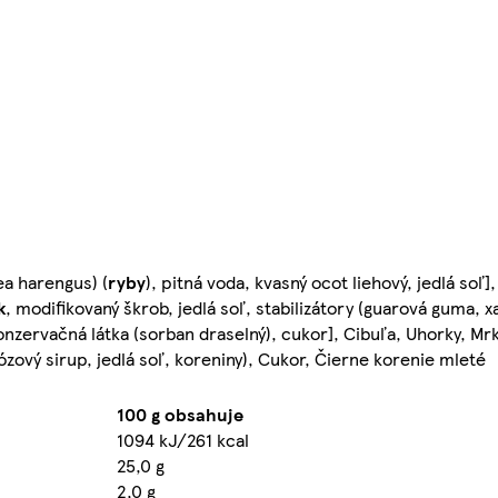
ea harengus) (
ryby
), pitná voda, kvasný ocot liehový, jedlá soľ]
k
, modifikovaný škrob, jedlá soľ, stabilizátory (guarová guma, 
konzervačná látka (sorban draselný), cukor], Cibuľa, Uhorky, M
zový sirup, jedlá soľ, koreniny), Cukor, Čierne korenie mleté
100 g obsahuje
1094 kJ/261 kcal
25,0 g
2,0 g