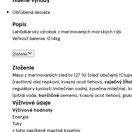
Obľúbená desiata
Popis
Lahôdkársky výrobok z marinovaných morských rýb.
Veľkosť balenia: 0.14kg
Zloženie
Zloženie
Mäso z marinovaných sleďov (27 %) [sleď obyčajný (Clup
[rastlinný olej repkový, kvasný ocot liehový,
vaječný
žĺto
regulátory kyslosti (mliečnan sodný, kyselina mliečna), 
(pitná voda,
horčičné
semeno, kvasný ocot liehový, glukó
Výživové údaje
Výživové hodnoty
Energia
Tuky
z toho nasýtené mastné kyseliny