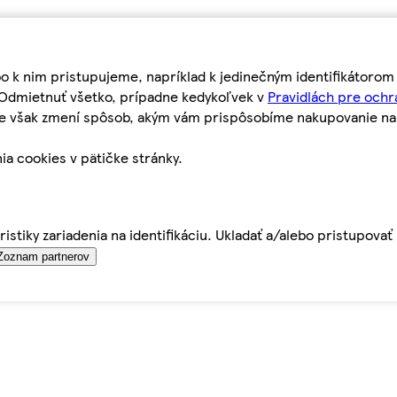
bo k nim pristupujeme, napríklad k jedinečným identifikátoro
o Odmietnuť všetko, prípadne kedykoľvek v
Pravidlách pre ochr
tie však zmení spôsob, akým vám prispôsobíme nakupovanie n
ia cookies v pätičke stránky.
istiky zariadenia na identifikáciu. Ukladať a/alebo pristupova
Zoznam partnerov