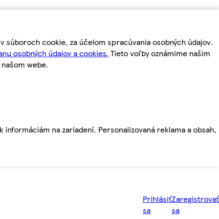
m v súboroch cookie, za účelom spracúvania osobných údajov.
anu osobných údajov a cookies.
Tieto voľby oznámime našim
a našom webe.
ť k informáciám na zariadení. Personalizovaná reklama a obsah,
Prihlásiť
Zaregistrovať
sa
sa