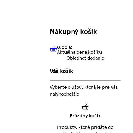
Nákupný košík
0,00 €
Aktuálna cena košíku
0,00 €
Aktuálna cena košíku
Objednať dodanie
Váš košík
Vyberte službu, ktorá je pre Vás
najvhodnejšie
Prázdny košík
Produkty, ktoré pridáte do