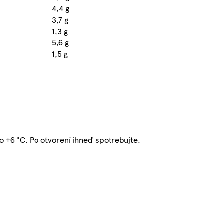
4,4 g
3,7 g
1,3 g
5,6 g
1,5 g
do +6 °C. Po otvorení ihneď spotrebujte.