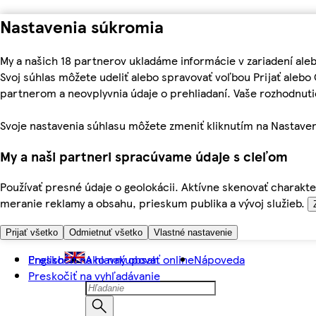
Nastavenia súkromia
My a našich 18 partnerov ukladáme informácie v zariadení ale
Svoj súhlas môžete udeliť alebo spravovať voľbou Prijať aleb
partnerom a neovplyvnia údaje o prehliadaní. Vaše rozhodnu
Svoje nastavenia súhlasu môžete zmeniť kliknutím na Nastaven
My a naši partneri spracúvame údaje s cieľom
Používať presné údaje o geolokácii. Aktívne skenovať charakter
meranie reklamy a obsahu, prieskum publika a vývoj služieb.
Prijať všetko
Odmietnuť všetko
Vlastné nastavenie
Preskočiť na hlavný obsah
English
Ako nakupovať online
Nápoveda
Preskočiť na vyhľadávanie