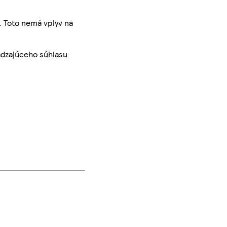
. Toto nemá vplyv na
ádzajúceho súhlasu