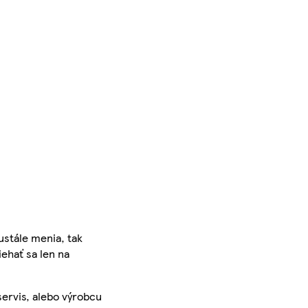
ustále menia, tak
iehať sa len na
servis, alebo výrobcu