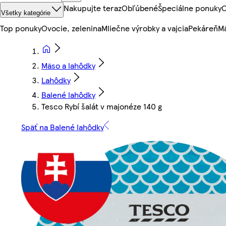
Nakupujte teraz
Obľúbené
Špeciálne ponuky
O
Všetky kategórie
Top ponuky
Ovocie, zelenina
Mliečne výrobky a vajcia
Pekáreň
Mä
Mäso a lahôdky
Lahôdky
Balené lahôdky
Tesco Rybí šalát v majonéze 140 g
Späť na Balené lahôdky