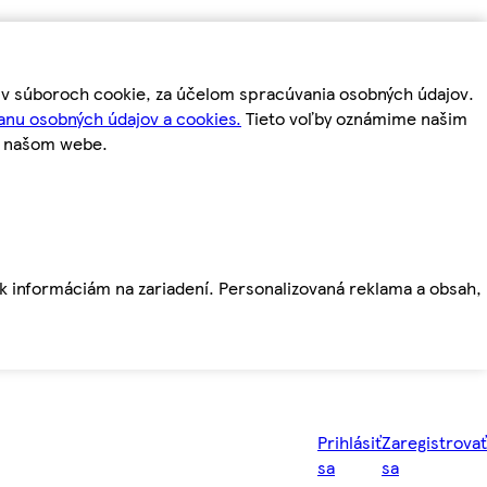
m v súboroch cookie, za účelom spracúvania osobných údajov.
anu osobných údajov a cookies.
Tieto voľby oznámime našim
a našom webe.
ť k informáciám na zariadení. Personalizovaná reklama a obsah,
Prihlásiť
Zaregistrovať
sa
sa