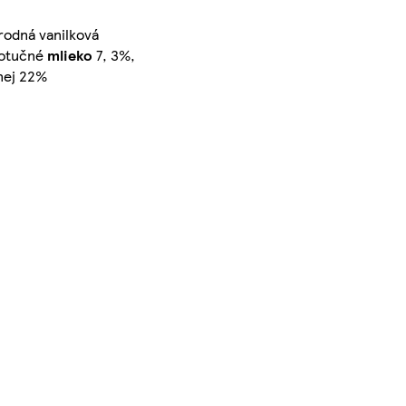
írodná vanilková
notučné
mlieko
7, 3%,
nej 22%