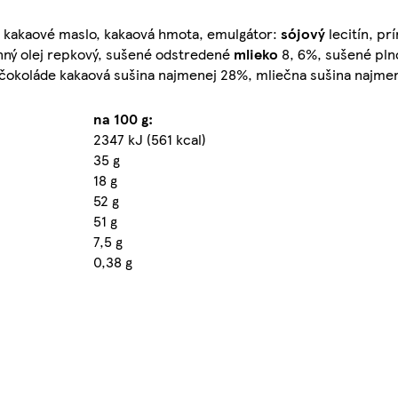
, kakaové maslo, kakaová hmota, emulgátor:
sójový
lecitín, pr
inný olej repkový, sušené odstredené
mlieko
8, 6%, sušené pl
j čokoláde kakaová sušina najmenej 28%, mliečna sušina najme
na 100 g:
2347 kJ (561 kcal)
35 g
18 g
52 g
51 g
7,5 g
0,38 g