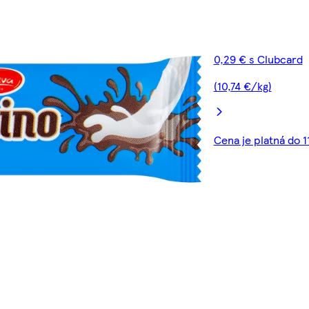
0,29 € s Clubcard
(10,74 €/kg)
Cena je platná do 1