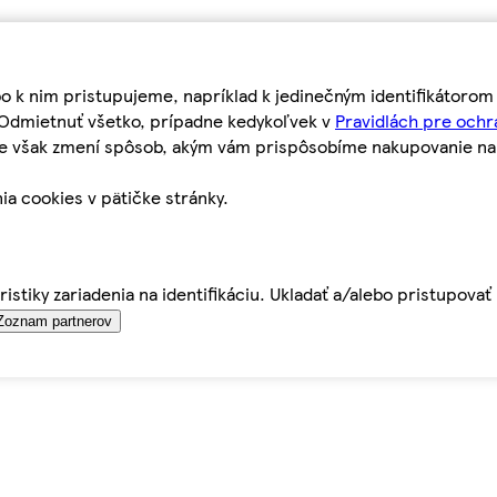
bo k nim pristupujeme, napríklad k jedinečným identifikátoro
o Odmietnuť všetko, prípadne kedykoľvek v
Pravidlách pre ochr
tie však zmení spôsob, akým vám prispôsobíme nakupovanie n
ia cookies v pätičke stránky.
istiky zariadenia na identifikáciu. Ukladať a/alebo pristupova
Zoznam partnerov