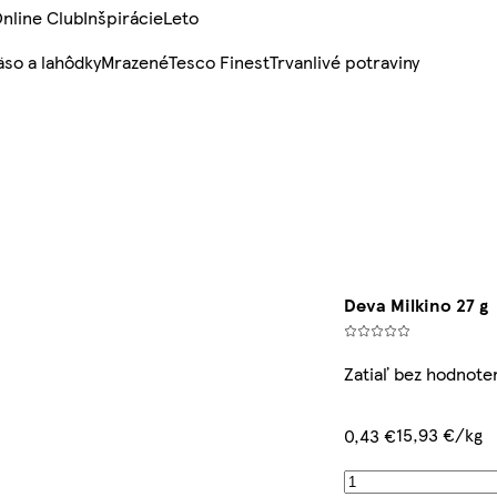
nline Club
Inšpirácie
Leto
so a lahôdky
Mrazené
Tesco Finest
Trvanlivé potraviny
Deva Milkino 27 g
Zatiaľ bez hodnote
15,93 €/kg
0,43 €