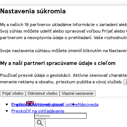
Nastavenia súkromia
My a našich 18 partnerov ukladáme informácie v zariadení ale
Svoj súhlas môžete udeliť alebo spravovať voľbou Prijať aleb
partnerom a neovplyvnia údaje o prehliadaní. Vaše rozhodnu
Svoje nastavenia súhlasu môžete zmeniť kliknutím na Nastaven
My a naši partneri spracúvame údaje s cieľom
Používať presné údaje o geolokácii. Aktívne skenovať charakter
meranie reklamy a obsahu, prieskum publika a vývoj služieb.
Prijať všetko
Odmietnuť všetko
Vlastné nastavenie
Preskočiť na hlavný obsah
English
Ako nakupovať online
Nápoveda
Preskočiť na vyhľadávanie