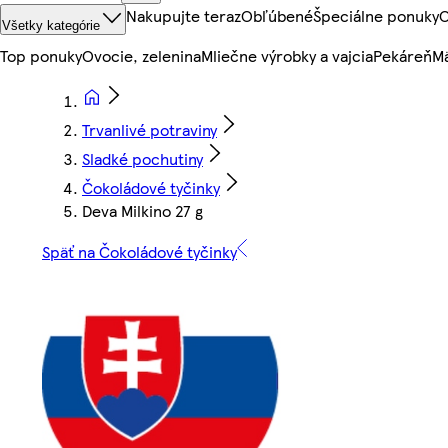
Nakupujte teraz
Obľúbené
Špeciálne ponuky
O
Všetky kategórie
Top ponuky
Ovocie, zelenina
Mliečne výrobky a vajcia
Pekáreň
Mä
Trvanlivé potraviny
Sladké pochutiny
Čokoládové tyčinky
Deva Milkino 27 g
Späť na Čokoládové tyčinky