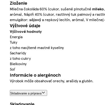
Zloženie
Mliečna čokoláda 60% (cukor, sušené plnotučné
mlieko
aróma), Náplň 40% (cukor, rastlinný tuk palmový a rastl
emulgátor:
sójový
a repkový lecitín, aróma), V mliečne
Výživové údaje
Výživové hodnoty
Energia
Tuky
z toho nasýtené mastné kyseliny
Sacharidy
z toho cukry
Bielkoviny
Soľ
Informácie o alergénoch
Výrobok môže obsahovať orechy, arašidy a glutén.
Skladovanie a príprava
Skladovanie