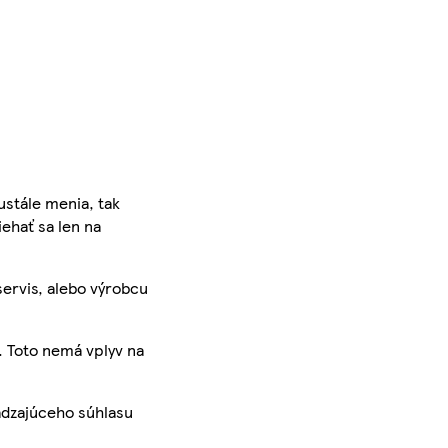
ustále menia, tak
iehať sa len na
servis, alebo výrobcu
. Toto nemá vplyv na
ádzajúceho súhlasu