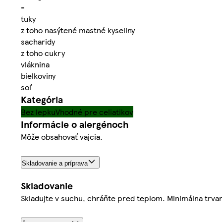
-
tuky
z toho nasýtené mastné kyseliny
sacharidy
z toho cukry
vláknina
bielkoviny
soľ
Kategória
Bez lepku
Vhodné pre celiatikov
Informácie o alergénoch
Môže obsahovať vajcia.
Skladovanie a príprava
Skladovanie
Skladujte v suchu, chráňte pred teplom. Minimálna trvan