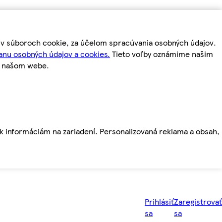
m v súboroch cookie, za účelom spracúvania osobných údajov.
anu osobných údajov a cookies.
Tieto voľby oznámime našim
a našom webe.
ť k informáciám na zariadení. Personalizovaná reklama a obsah,
Prihlásiť
Zaregistrovať
sa
sa