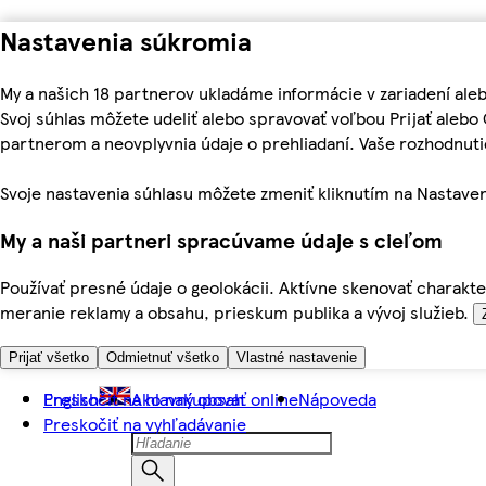
Nastavenia súkromia
My a našich 18 partnerov ukladáme informácie v zariadení ale
Svoj súhlas môžete udeliť alebo spravovať voľbou Prijať aleb
partnerom a neovplyvnia údaje o prehliadaní. Vaše rozhodnu
Svoje nastavenia súhlasu môžete zmeniť kliknutím na Nastaven
My a naši partneri spracúvame údaje s cieľom
Používať presné údaje o geolokácii. Aktívne skenovať charakter
meranie reklamy a obsahu, prieskum publika a vývoj služieb.
Prijať všetko
Odmietnuť všetko
Vlastné nastavenie
Preskočiť na hlavný obsah
English
Ako nakupovať online
Nápoveda
Preskočiť na vyhľadávanie