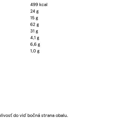
499 kcal
24 g
15 g
62 g
31 g
4,1 g
6,6 g
1,0 g
livosť do viď bočná strana obalu.