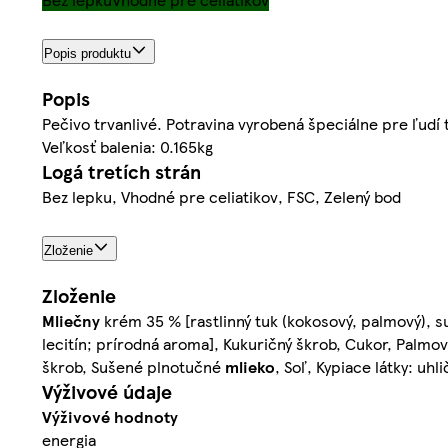
Popis produktu
Popis
Pečivo trvanlivé. Potravina vyrobená špeciálne pre ľudí 
Veľkosť balenia: 0.165kg
Logá tretích strán
Bez lepku, Vhodné pre celiatikov, FSC, Zelený bod
Zloženie
Zloženie
Mliečny
krém 35 % [rastlinný tuk (kokosový, palmový), 
lecitín; prírodná aroma], Kukuričný škrob, Cukor, Palm
škrob, Sušené plnotučné
mlieko
, Soľ, Kypiace látky: uh
Výživové údaje
Výživové hodnoty
energia