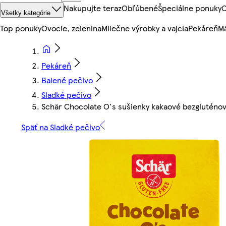
Nakupujte teraz
Obľúbené
Špeciálne ponuky
O
Všetky kategórie
Top ponuky
Ovocie, zelenina
Mliečne výrobky a vajcia
Pekáreň
Mä
Pekáreň
Balené pečivo
Sladké pečivo
Schär Chocolate O's sušienky kakaové bezgluténov
Späť na Sladké pečivo