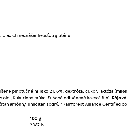
trpiacich neznášanlivosťou gluténu.
sušené plnotučné
mlieko
21, 6%, dextróza, cukor, laktóza (
mlie
ový olej, Kukuričná múka, Sušené odtučnené kakao* 5 %,
Sójová
ličitan amónny, uhličitan sodný, *Rainforest Alliance Certified c
100 g
2087 kJ