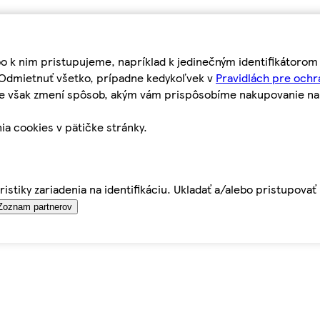
bo k nim pristupujeme, napríklad k jedinečným identifikátoro
o Odmietnuť všetko, prípadne kedykoľvek v
Pravidlách pre ochr
tie však zmení spôsob, akým vám prispôsobíme nakupovanie n
ia cookies v pätičke stránky.
istiky zariadenia na identifikáciu. Ukladať a/alebo pristupova
Zoznam partnerov