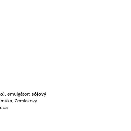
ko
), emulgátor:
sójový
múka, Zemiakový
ocoa