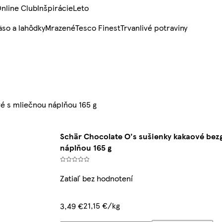
nline Club
Inšpirácie
Leto
so a lahôdky
Mrazené
Tesco Finest
Trvanlivé potraviny
é s mliečnou náplňou 165 g
Schär Chocolate O's sušienky kakaové bez
náplňou 165 g
Zatiaľ bez hodnotení
21,15 €/kg
3,49 €