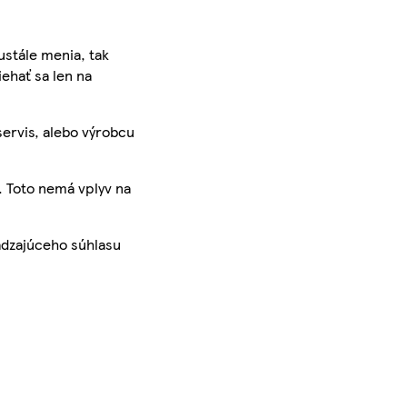
ustále menia, tak
iehať sa len na
servis, alebo výrobcu
. Toto nemá vplyv na
ádzajúceho súhlasu