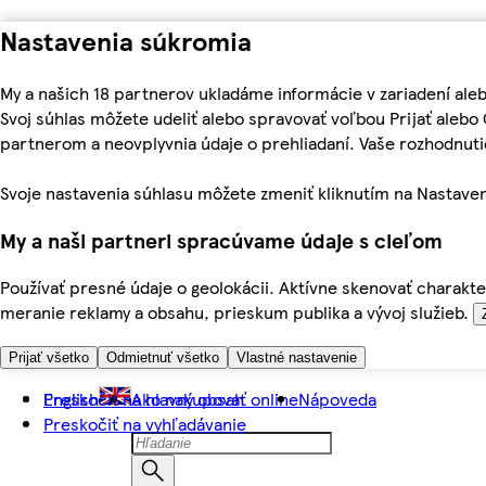
Nastavenia súkromia
My a našich 18 partnerov ukladáme informácie v zariadení ale
Svoj súhlas môžete udeliť alebo spravovať voľbou Prijať aleb
partnerom a neovplyvnia údaje o prehliadaní. Vaše rozhodnu
Svoje nastavenia súhlasu môžete zmeniť kliknutím na Nastaven
My a naši partneri spracúvame údaje s cieľom
Používať presné údaje o geolokácii. Aktívne skenovať charakter
meranie reklamy a obsahu, prieskum publika a vývoj služieb.
Prijať všetko
Odmietnuť všetko
Vlastné nastavenie
Preskočiť na hlavný obsah
English
Ako nakupovať online
Nápoveda
Preskočiť na vyhľadávanie