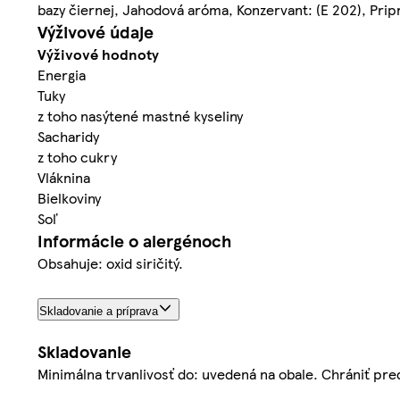
bazy čiernej, Jahodová aróma, Konzervant: (E 202), Prip
Výživové údaje
Výživové hodnoty
Energia
Tuky
z toho nasýtené mastné kyseliny
Sacharidy
z toho cukry
Vláknina
Bielkoviny
Soľ
Informácie o alergénoch
Obsahuje: oxid siričitý.
Skladovanie a príprava
Skladovanie
Minimálna trvanlivosť do: uvedená na obale. Chrániť pr