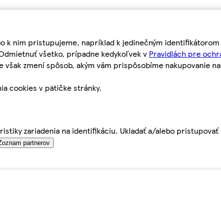
bo k nim pristupujeme, napríklad k jedinečným identifikátoro
o Odmietnuť všetko, prípadne kedykoľvek v
Pravidlách pre ochr
tie však zmení spôsob, akým vám prispôsobíme nakupovanie n
ia cookies v pätičke stránky.
istiky zariadenia na identifikáciu. Ukladať a/alebo pristupova
Zoznam partnerov