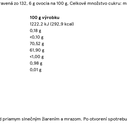
ravená zo 132, 6 g ovocia na 100 g, Celkové množstvo cukru: mi
100 g výrobku
1222,2 kJ (292,9 kcal)
0,18 g
<0,10 g
70,52 g
61,90 g
<1,00 g
0,98 g
0,01 g
ed priamym slnečným žiarením a mrazom. Po otvorení spotrebu