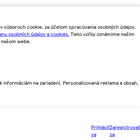
m v súboroch cookie, za účelom spracúvania osobných údajov.
anu osobných údajov a cookies.
Tieto voľby oznámime našim
a našom webe.
ť k informáciám na zariadení. Personalizovaná reklama a obsah,
Prihlásiť
Zaregistrovať
sa
sa