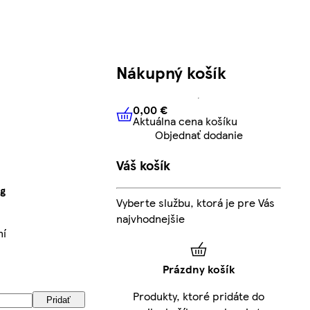
Nákupný košík
0,00 €
Aktuálna cena košíku
0,00 €
Aktuálna cena košíku
Objednať dodanie
Váš košík
g
Vyberte službu, ktorá je pre Vás
najvhodnejšie
ní
Prázdny košík
Produkty, ktoré pridáte do
Pridať