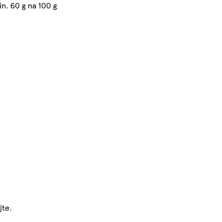
n. 60 g na 100 g
jte.