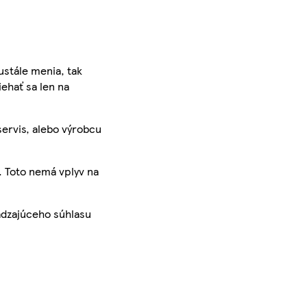
ustále menia, tak
iehať sa len na
servis, alebo výrobcu
. Toto nemá vplyv na
ádzajúceho súhlasu