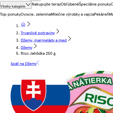
Nakupujte teraz
Obľúbené
Špeciálne ponuky
O
Všetky kategórie
Top ponuky
Ovocie, zelenina
Mliečne výrobky a vajcia
Pekáreň
Mä
Trvanlivé potraviny
Džemy, marmelády a med
Džemy
Riso Jahôdka 250 g
Späť na Džemy