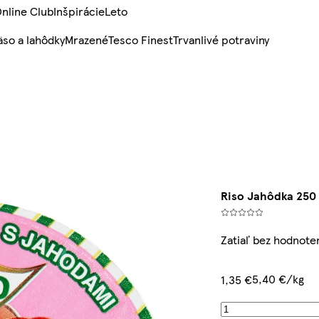
nline Club
Inšpirácie
Leto
so a lahôdky
Mrazené
Tesco Finest
Trvanlivé potraviny
Riso Jahôdka 250 
Zatiaľ bez hodnote
5,40 €/kg
1,35 €