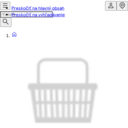
Preskočiť na hlavný obsah
Preskočiť na vyhľadávanie