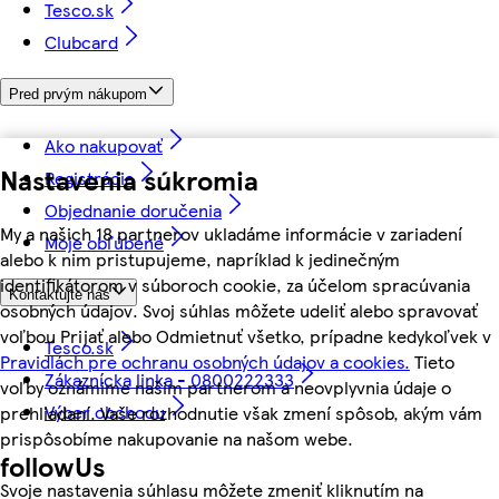
Tesco.sk
Clubcard
Pred prvým nákupom
Ako nakupovať
Nastavenia súkromia
Registrácia
Objednanie doručenia
My a našich 18 partnerov ukladáme informácie v zariadení
Moje obľúbené
alebo k nim pristupujeme, napríklad k jedinečným
identifikátorom v súboroch cookie, za účelom spracúvania
Kontaktujte nás
osobných údajov. Svoj súhlas môžete udeliť alebo spravovať
voľbou Prijať alebo Odmietnuť všetko, prípadne kedykoľvek v
Tesco.sk
Pravidlách pre ochranu osobných údajov a cookies.
Tieto
Zákaznícka linka - 0800222333
voľby oznámime našim partnerom a neovplyvnia údaje o
Výber obchodu
prehliadaní. Vaše rozhodnutie však zmení spôsob, akým vám
prispôsobíme nakupovanie na našom webe.
followUs
Svoje nastavenia súhlasu môžete zmeniť kliknutím na