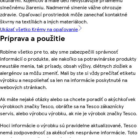
okuliarmi. Kojencov a malé deti nevystavujte priamemu
slnečnému žiareniu. Nadmerné slnenie vážne ohrozuje
zdravie. Opaľovací prostriedok môže zanechať kontaktné
škvrny na textíliách a iných materiáloch.
Ukázať všetko Krémy na opaľovanie
Príprava a použitie
Robíme všetko pre to, aby sme zabezpečili správnosť
informácií o produkte, ale nakoľko sa potravinárske produkty
neustále menia, tak prísady, obsah výživy, diétnych zložiek a
alergénov sa môžu zmeniť. Mali by ste si vždy prečítať etiketu
výrobku a nespoliehať sa len na informácie poskytnuté na
webových stránkach.
Ak máte nejaké otázky alebo sa chcete poradiť o akýchkoľvek
výrobkoch značky Tesco, obráťte sa na Tesco zákaznícky
servis, alebo výrobcu výrobku, ak nie je výrobok značky Tesco.
Hoci informácie o výrobku sú pravidelne aktualizované, Tesco
nemá zodpovednosť za akékoľvek nesprávne informácie. Toto