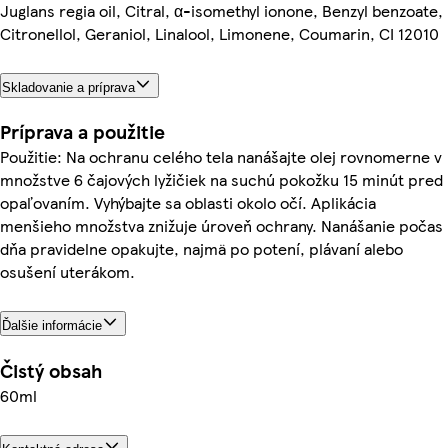
Juglans regia oil, Citral, α-isomethyl ionone, Benzyl benzoate,
Citronellol, Geraniol, Linalool, Limonene, Coumarin, CI 12010
Skladovanie a príprava
Príprava a použitie
Použitie: Na ochranu celého tela nanášajte olej rovnomerne v
množstve 6 čajových lyžičiek na suchú pokožku 15 minút pred
opaľovaním. Vyhýbajte sa oblasti okolo očí. Aplikácia
menšieho množstva znižuje úroveň ochrany. Nanášanie počas
dňa pravidelne opakujte, najmä po potení, plávaní alebo
osušení uterákom.
Ďalšie informácie
Čistý obsah
60ml