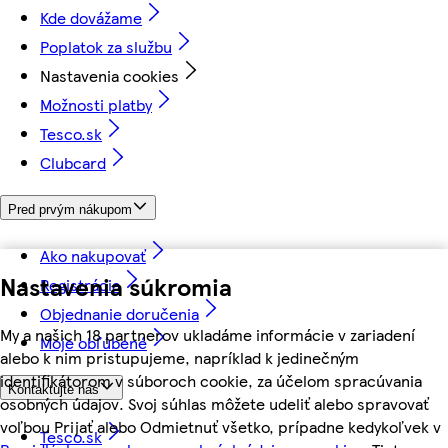
Kde dovážame
Poplatok za službu
Nastavenia cookies
Možnosti platby
Tesco.sk
Clubcard
Pred prvým nákupom
Ako nakupovať
Nastavenia súkromia
Registrácia
Objednanie doručenia
My a našich 18 partnerov ukladáme informácie v zariadení
Moje obľúbené
alebo k nim pristupujeme, napríklad k jedinečným
identifikátorom v súboroch cookie, za účelom spracúvania
Kontaktujte nás
osobných údajov. Svoj súhlas môžete udeliť alebo spravovať
voľbou Prijať alebo Odmietnuť všetko, prípadne kedykoľvek v
Tesco.sk