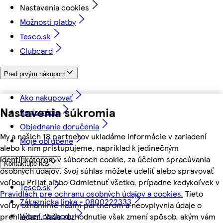
Nastavenia cookies
Možnosti platby
Tesco.sk
Clubcard
Pred prvým nákupom
Ako nakupovať
Nastavenia súkromia
Registrácia
Objednanie doručenia
My a našich 18 partnerov ukladáme informácie v zariadení
Moje obľúbené
alebo k nim pristupujeme, napríklad k jedinečným
identifikátorom v súboroch cookie, za účelom spracúvania
Kontaktujte nás
osobných údajov. Svoj súhlas môžete udeliť alebo spravovať
voľbou Prijať alebo Odmietnuť všetko, prípadne kedykoľvek v
Tesco.sk
Pravidlách pre ochranu osobných údajov a cookies.
Tieto
Zákaznícka linka - 0800222333
voľby oznámime našim partnerom a neovplyvnia údaje o
Výber obchodu
prehliadaní. Vaše rozhodnutie však zmení spôsob, akým vám