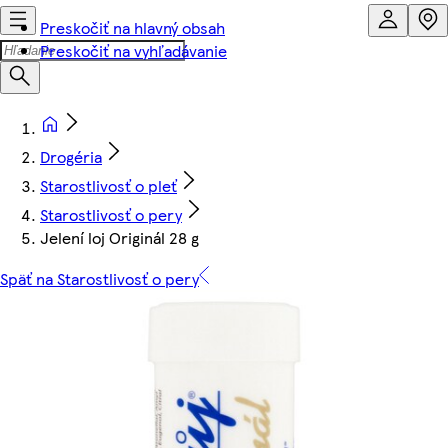
Preskočiť na hlavný obsah
Preskočiť na vyhľadávanie
Drogéria
Starostlivosť o pleť
Starostlivosť o pery
Jelení loj Originál 28 g
Späť na Starostlivosť o pery