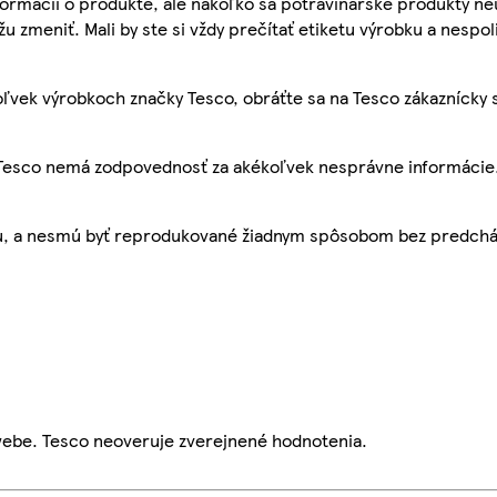
ormácií o produkte, ale nakoľko sa potravinárske produkty ne
žu zmeniť. Mali by ste si vždy prečítať etiketu výrobku a nespol
ľvek výrobkoch značky Tesco, obráťte sa na Tesco zákaznícky 
, Tesco nemá zodpovednosť za akékoľvek nesprávne informácie
bu, a nesmú byť reprodukované žiadnym spôsobom bez predch
webe. Tesco neoveruje zverejnené hodnotenia.