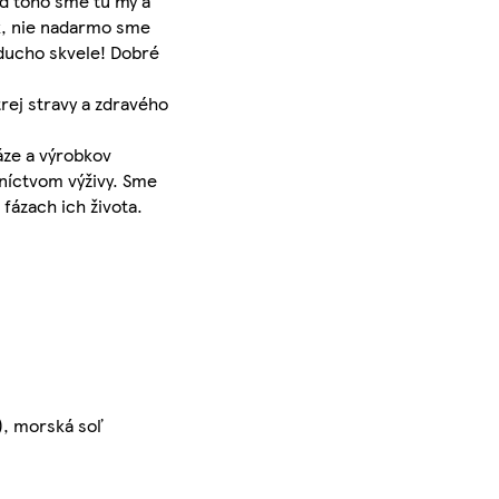
od toho sme tu my a
ok, nie nadarmo sme
oducho skvele! Dobré
rej stravy a zdravého
áze a výrobkov
dníctvom výživy. Sme
fázach ich života.
n), morská soľ