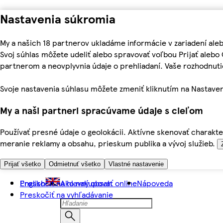
Nastavenia súkromia
My a našich 18 partnerov ukladáme informácie v zariadení ale
Svoj súhlas môžete udeliť alebo spravovať voľbou Prijať aleb
partnerom a neovplyvnia údaje o prehliadaní. Vaše rozhodnu
Svoje nastavenia súhlasu môžete zmeniť kliknutím na Nastaven
My a naši partneri spracúvame údaje s cieľom
Používať presné údaje o geolokácii. Aktívne skenovať charakter
meranie reklamy a obsahu, prieskum publika a vývoj služieb.
Prijať všetko
Odmietnuť všetko
Vlastné nastavenie
Preskočiť na hlavný obsah
English
Ako nakupovať online
Nápoveda
Preskočiť na vyhľadávanie