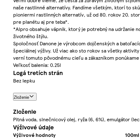
Veľmi dobre vieme, že cesta za zdravým životným štýlom 
naše rastlinné alternatívy. Fandíme všetkým, ktorí to 
pioniermi rastlinných alternatív, už od 80. rokov 20. s
pre planétu aj pre teba*.
*Alpro obsahuje vápnik, ktorý je potrebný na udržanie n
životného štýlu.
Spoločnosť Danone je výrobcom dojčenských a batoľacích
špeciálnej výživy. Už viac ako sto rokov sa všetky akti
verní tomuto pôvodnému cieľu a zákazníkom ponúkame chu
Veľkosť balenia: 0.25l
Logá tretích strán
Bez lepku
Zloženie
Zloženie
Pitná voda, slnečnicový olej, ryža (6, 6%), emulgátor (le
Výživové údaje
Výživové hodnoty
100ml