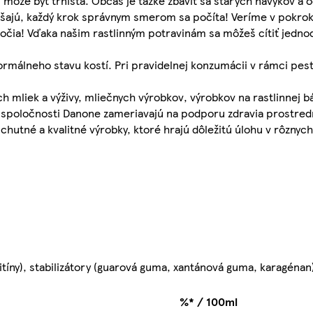
môže byť tŕnistá. Občas je ťažké zbaviť sa starých návykov a 
skúšajú, každý krok správnym smerom sa počíta! Veríme v pokr
toročia! Vďaka našim rastlinným potravinám sa môžeš cítiť jedn
ormálneho stavu kostí. Pri pravidelnej konzumácii v rámci pest
 mliek a výživy, mliečnych výrobkov, výrobkov na rastlinnej b
vity spoločnosti Danone zameriavajú na podporu zdravia prostre
tné a kvalitné výrobky, ktoré hrajú dôležitú úlohu v rôznych 
citíny), stabilizátory (guarová guma, xantánová guma, karagéna
%* / 100ml