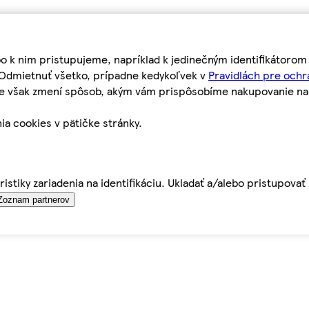
bo k nim pristupujeme, napríklad k jedinečným identifikátoro
o Odmietnuť všetko, prípadne kedykoľvek v
Pravidlách pre ochr
tie však zmení spôsob, akým vám prispôsobíme nakupovanie n
ia cookies v pätičke stránky.
istiky zariadenia na identifikáciu. Ukladať a/alebo pristupova
Zoznam partnerov