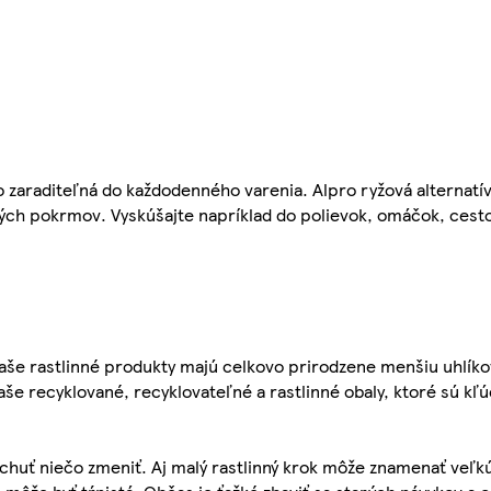
ko zaraditeľná do každodenného varenia. Alpro ryžová alternatí
etkých pokrmov. Vyskúšajte napríklad do polievok, omáčok, ce
naše rastlinné produkty majú celkovo prirodzene menšiu uhlík
naše recyklované, recyklovateľné a rastlinné obaly, ktoré sú k
chuť niečo zmeniť. Aj malý rastlinný krok môže znamenať veľ