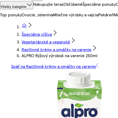
Nakupujte teraz
Obľúbené
Špeciálne ponuky
O
Všetky kategórie
Top ponuky
Ovocie, zelenina
Mliečne výrobky a vajcia
Pekáreň
Mä
Špeciálna výživa
Vegetariánské a veganské
Rastlinné krémy a omáčky na varenie
ALPRO Rýžový výrobok na varenie 250ml
Späť na Rastlinné krémy a omáčky na varenie