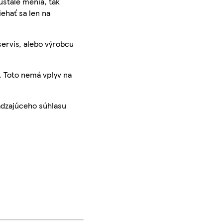
ustále menia, tak
iehať sa len na
servis, alebo výrobcu
. Toto nemá vplyv na
ádzajúceho súhlasu