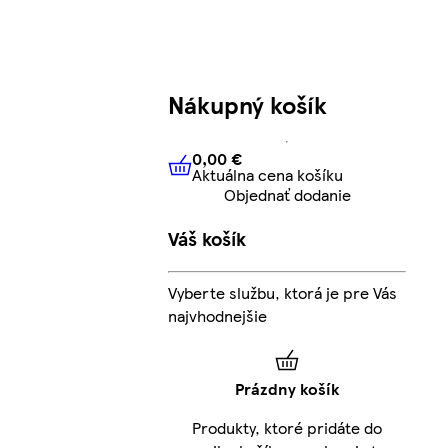
Nákupný košík
0,00 €
Aktuálna cena košíku
0,00 €
Aktuálna cena košíku
Objednať dodanie
Váš košík
Vyberte službu, ktorá je pre Vás
najvhodnejšie
Prázdny košík
Produkty, ktoré pridáte do