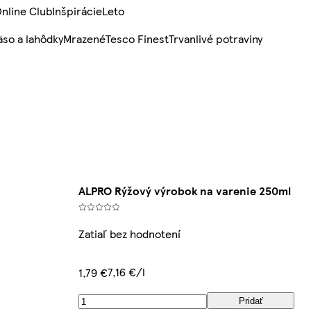
nline Club
Inšpirácie
Leto
so a lahôdky
Mrazené
Tesco Finest
Trvanlivé potraviny
ALPRO Rýžový výrobok na varenie 250ml
Zatiaľ bez hodnotení
7,16 €/l
1,79 €
Pridať