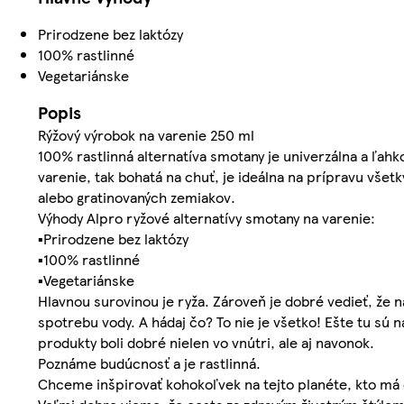
Prirodzene bez laktózy
100% rastlinné
Vegetariánske
Popis
Rýžový výrobok na varenie 250 ml
100% rastlinná alternatíva smotany je univerzálna a ľah
varenie, tak bohatá na chuť, je ideálna na prípravu vš
alebo gratinovaných zemiakov.
Výhody Alpro ryžové alternatívy smotany na varenie:
▪Prirodzene bez laktózy
▪100% rastlinné
▪Vegetariánske
Hlavnou surovinou je ryža. Zároveň je dobré vedieť, že 
spotrebu vody. A hádaj čo? To nie je všetko! Ešte tu sú 
produkty boli dobré nielen vo vnútri, ale aj navonok.
Poznáme budúcnosť a je rastlinná.
Chceme inšpirovať kohokoľvek na tejto planéte, kto má 