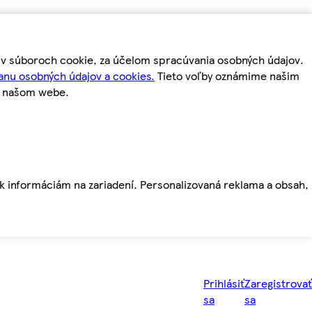
m v súboroch cookie, za účelom spracúvania osobných údajov.
anu osobných údajov a cookies.
Tieto voľby oznámime našim
a našom webe.
ť k informáciám na zariadení. Personalizovaná reklama a obsah,
Prihlásiť
Zaregistrovať
sa
sa