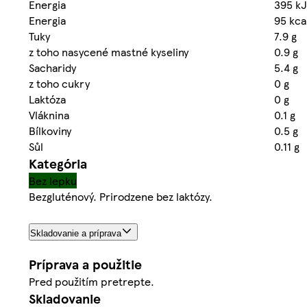
Energia
395 kJ
Energia
95 kca
Tuky
7.9 g
z toho nasycené mastné kyseliny
0.9 g
Sacharidy
5.4 g
z toho cukry
0 g
Laktóza
0 g
Vláknina
0.1 g
Bílkoviny
0.5 g
Sůl
0.11 g
Kategória
Bez lepku
Bezgluténový. Prirodzene bez laktózy.
Skladovanie a príprava
Príprava a použitie
Pred použitím pretrepte.
Skladovanie