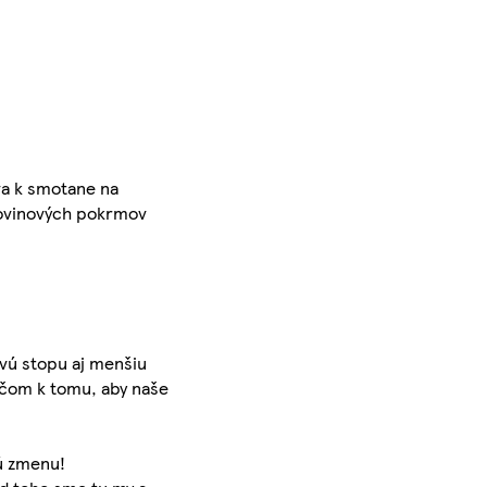
va k smotane na
stovinových pokrmov
ovú stopu aj menšiu
ľúčom k tomu, aby naše
kú zmenu!