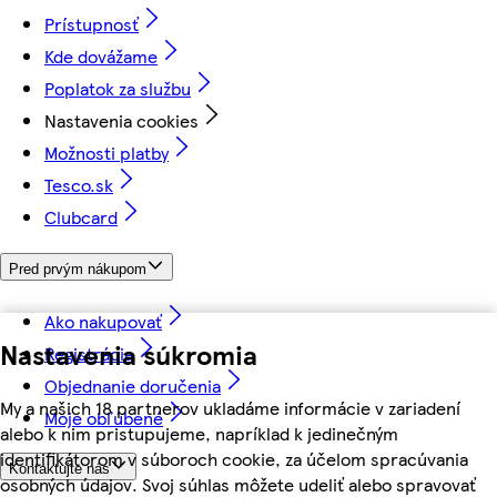
Prístupnosť
Kde dovážame
Poplatok za službu
Nastavenia cookies
Možnosti platby
Tesco.sk
Clubcard
Pred prvým nákupom
Ako nakupovať
Nastavenia súkromia
Registrácia
Objednanie doručenia
My a našich 18 partnerov ukladáme informácie v zariadení
Moje obľúbené
alebo k nim pristupujeme, napríklad k jedinečným
identifikátorom v súboroch cookie, za účelom spracúvania
Kontaktujte nás
osobných údajov. Svoj súhlas môžete udeliť alebo spravovať