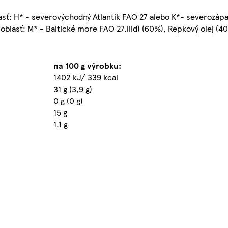
sť: H* - severovýchodný Atlantik FAO 27 alebo K*- severozápa
lasť: M* - Baltické more FAO 27.llld) (60%), Repkový olej (40
na 100 g výrobku:
1402 kJ/ 339 kcal
31 g (3,9 g)
0 g (0 g)
15 g
1,1 g