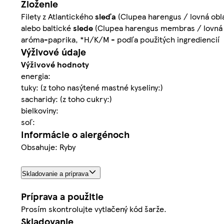
Zloženie
Filety z Atlantického
sleďa
(Clupea harengus / lovná obla
alebo baltické
slede
(Clupea harengus membras / lovná ob
aróma-paprika, *H/K/M - podľa použitých ingrediencií
Výživové údaje
Výživové hodnoty
energia:
tuky: (z toho nasýtené mastné kyseliny:)
sacharidy: (z toho cukry:)
bielkoviny:
soľ:
Informácie o alergénoch
Obsahuje: Ryby
Skladovanie a príprava
Príprava a použitie
Prosím skontrolujte vytlačený kód šarže.
Skladovanie