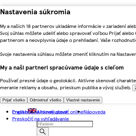
Nastavenia súkromia
My a našich 18 partnerov ukladáme informácie v zariadení ale
Svoj súhlas môžete udeliť alebo spravovať voľbou Prijať aleb
partnerom a neovplyvnia údaje o prehliadaní. Vaše rozhodnu
Svoje nastavenia súhlasu môžete zmeniť kliknutím na Nastaven
My a naši partneri spracúvame údaje s cieľom
Používať presné údaje o geolokácii. Aktívne skenovať charakter
meranie reklamy a obsahu, prieskum publika a vývoj služieb.
Prijať všetko
Odmietnuť všetko
Vlastné nastavenie
Preskočiť na hlavný obsah
English
Ako nakupovať online
Nápoveda
Preskočiť na vyhľadávanie