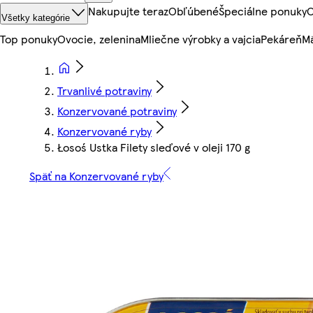
Nakupujte teraz
Obľúbené
Špeciálne ponuky
O
Všetky kategórie
Top ponuky
Ovocie, zelenina
Mliečne výrobky a vajcia
Pekáreň
Mä
Trvanlivé potraviny
Konzervované potraviny
Konzervované ryby
Łosoś Ustka Filety sleďové v oleji 170 g
Späť na Konzervované ryby