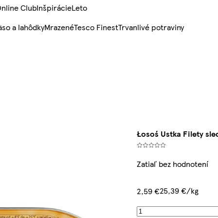
nline Club
Inšpirácie
Leto
so a lahôdky
Mrazené
Tesco Finest
Trvanlivé potraviny
Łosoś Ustka Filety sle
Zatiaľ bez hodnotení
25,39 €/kg
2,59 €