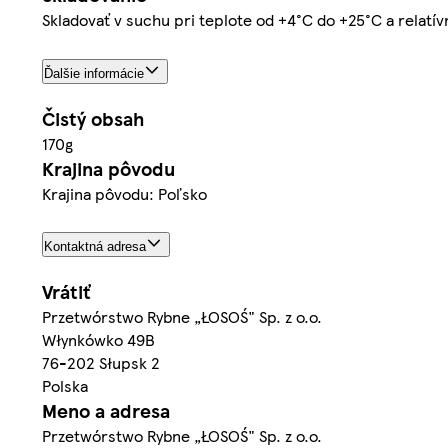
Skladovať v suchu pri teplote od +4°C do +25°C a relatív
Ďalšie informácie
Čistý obsah
170g
Krajina pôvodu
Krajina pôvodu: Poľsko
Kontaktná adresa
Vrátiť
Przetwórstwo Rybne „ŁOSOŚ" Sp. z o.o.
Włynkówko 49B
76-202 Słupsk 2
Polska
Meno a adresa
Przetwórstwo Rybne „ŁOSOŚ" Sp. z o.o.