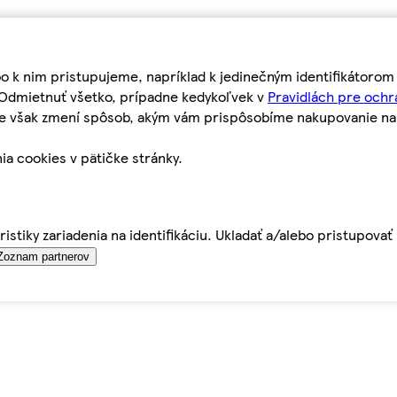
bo k nim pristupujeme, napríklad k jedinečným identifikátoro
o Odmietnuť všetko, prípadne kedykoľvek v
Pravidlách pre ochr
tie však zmení spôsob, akým vám prispôsobíme nakupovanie n
ia cookies v pätičke stránky.
istiky zariadenia na identifikáciu. Ukladať a/alebo pristupova
Zoznam partnerov