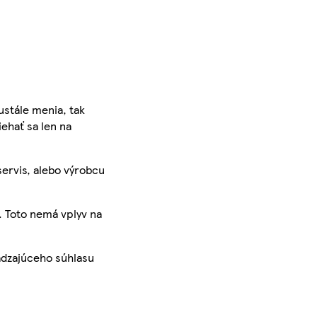
ustále menia, tak
iehať sa len na
servis, alebo výrobcu
. Toto nemá vplyv na
ádzajúceho súhlasu