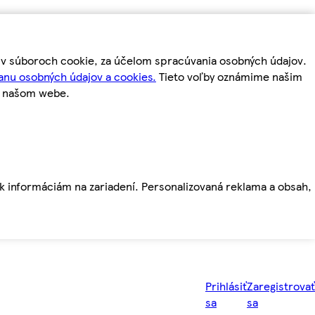
m v súboroch cookie, za účelom spracúvania osobných údajov.
anu osobných údajov a cookies.
Tieto voľby oznámime našim
a našom webe.
ť k informáciám na zariadení. Personalizovaná reklama a obsah,
Prihlásiť
Zaregistrovať
sa
sa