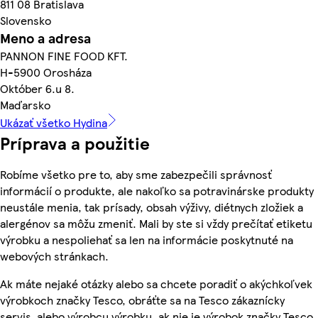
811 08 Bratislava
Slovensko
Meno a adresa
PANNON FINE FOOD KFT.
H-5900 Orosháza
Október 6.u 8.
Maďarsko
Ukázať všetko Hydina
Príprava a použitie
Robíme všetko pre to, aby sme zabezpečili správnosť
informácií o produkte, ale nakoľko sa potravinárske produkty
neustále menia, tak prísady, obsah výživy, diétnych zložiek a
alergénov sa môžu zmeniť. Mali by ste si vždy prečítať etiketu
výrobku a nespoliehať sa len na informácie poskytnuté na
webových stránkach.
Ak máte nejaké otázky alebo sa chcete poradiť o akýchkoľvek
výrobkoch značky Tesco, obráťte sa na Tesco zákaznícky
servis, alebo výrobcu výrobku, ak nie je výrobok značky Tesco.