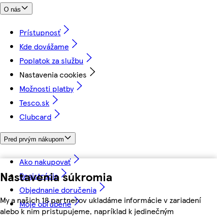
O nás
Prístupnosť
Kde dovážame
Poplatok za službu
Nastavenia cookies
Možnosti platby
Tesco.sk
Clubcard
Pred prvým nákupom
Ako nakupovať
Nastavenia súkromia
Registrácia
Objednanie doručenia
My a našich 18 partnerov ukladáme informácie v zariadení
Moje obľúbené
alebo k nim pristupujeme, napríklad k jedinečným