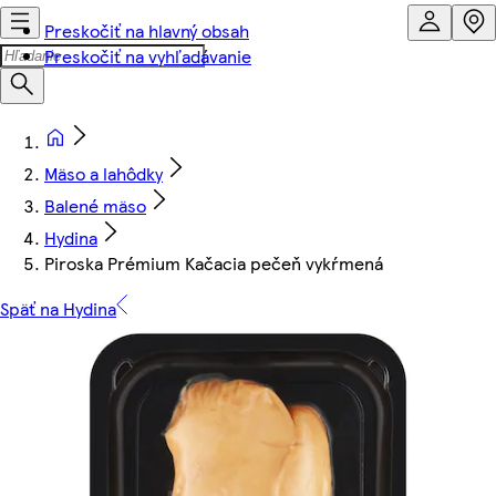
Preskočiť na hlavný obsah
Preskočiť na vyhľadávanie
Mäso a lahôdky
Balené mäso
Hydina
Piroska Prémium Kačacia pečeň vykŕmená
Späť na Hydina