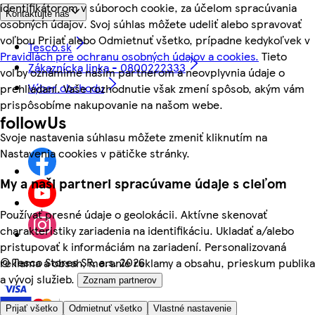
identifikátorom v súboroch cookie, za účelom spracúvania
Kontaktujte nás
osobných údajov. Svoj súhlas môžete udeliť alebo spravovať
voľbou Prijať alebo Odmietnuť všetko, prípadne kedykoľvek v
Tesco.sk
Pravidlách pre ochranu osobných údajov a cookies.
Tieto
Zákaznícka linka - 0800222333
voľby oznámime našim partnerom a neovplyvnia údaje o
Výber obchodu
prehliadaní. Vaše rozhodnutie však zmení spôsob, akým vám
prispôsobíme nakupovanie na našom webe.
followUs
Svoje nastavenia súhlasu môžete zmeniť kliknutím na
Nastavenia cookies v pätičke stránky.
My a naši partneri spracúvame údaje s cieľom
Používať presné údaje o geolokácii. Aktívne skenovať
charakteristiky zariadenia na identifikáciu. Ukladať a/alebo
pristupovať k informáciám na zariadení. Personalizovaná
©
Tesco Stores SR, a.s. 2026
reklama a obsah, meranie reklamy a obsahu, prieskum publika
a vývoj služieb.
Zoznam partnerov
Prijať všetko
Odmietnuť všetko
Vlastné nastavenie