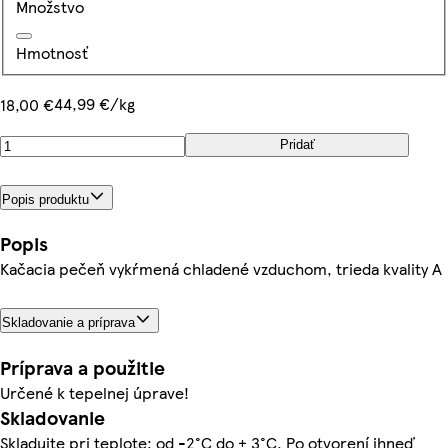
Množstvo
Hmotnosť
44,99 €/kg
18,00 €
Pridať
Popis produktu
Popis
Kačacia pečeň vykŕmená chladené vzduchom, trieda kvality A
Skladovanie a príprava
Príprava a použitie
Určené k tepelnej úprave!
Skladovanie
Skladujte pri teplote: od -2°C do + 3°C. Po otvorení ihneď