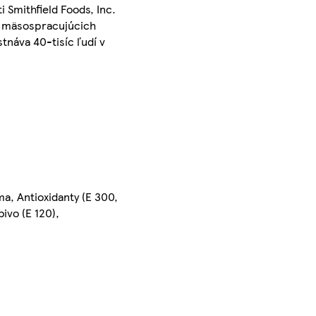
 Smithfield Foods, Inc.
h mäsospracujúcich
tnáva 40-tisíc ľudí v
ma, Antioxidanty (E 300,
ivo (E 120),