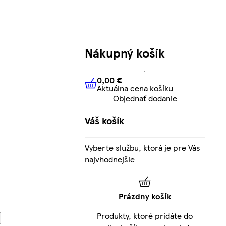
Nákupný košík
0,00 €
Aktuálna cena košíku
0,00 €
Aktuálna cena košíku
Objednať dodanie
Váš košík
Vyberte službu, ktorá je pre Vás
najvhodnejšie
Prázdny košík
Produkty, ktoré pridáte do