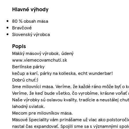
Hlavné výhody
80 % obsah mäsa
Bravčové
Slovenský výrobca
Popis
Mäkký mäsový výrobok, údený
www.viemecovamchuti.sk
Berlínske párky
kečup a karí, párky na kolieska, echt wunderbar!
Dobrú chuť:)
Sme milovníci mäsa. Veríme, že každé ráno môže byť o kol
Veríme, že keď bude všetko, čo vyrobíme, krásne voňať a 
Naše výrobky sú oslavou kvality, tradície a neustálej ch
lahodný sviatok.
Mecom pre milovníkov mäsa.
Mäsové špeciality vám prinášame už viac ako polstoroč
nastal čas expandovať. Spojili sme sa s významnými spo