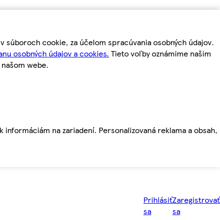
m v súboroch cookie, za účelom spracúvania osobných údajov.
anu osobných údajov a cookies.
Tieto voľby oznámime našim
a našom webe.
ť k informáciám na zariadení. Personalizovaná reklama a obsah,
Prihlásiť
Zaregistrovať
sa
sa