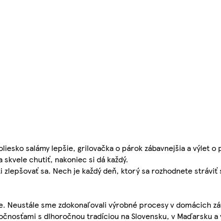
iesko salámy lepšie, grilovačka o párok zábavnejšia a výlet o p
skvele chutiť, nakoniec si dá každý.
uti zlepšovať sa. Nech je každý deň, ktorý sa rozhodnete stráv
ie. Neustále sme zdokonaľovali výrobné procesy v domácich z
ločnosťami s dlhoročnou tradíciou na Slovensku, v Maďarsku a 