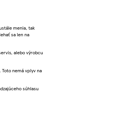
ustále menia, tak
iehať sa len na
servis, alebo výrobcu
. Toto nemá vplyv na
ádzajúceho súhlasu