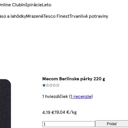
nline Club
Inšpirácie
Leto
so a lahôdky
Mrazené
Tesco Finest
Trvanlivé potraviny
Mecom Berlínske párky 220 g
1 hviezdičiek
(
1 recenzie
)
19,04 €/kg
4,19 €
Pridať