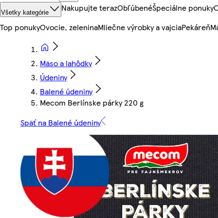
Nakupujte teraz
Obľúbené
Špeciálne ponuky
O
Všetky kategórie
Top ponuky
Ovocie, zelenina
Mliečne výrobky a vajcia
Pekáreň
Mä
Mäso a lahôdky
Údeniny
Balené údeniny
Mecom Berlínske párky 220 g
Späť na Balené údeniny