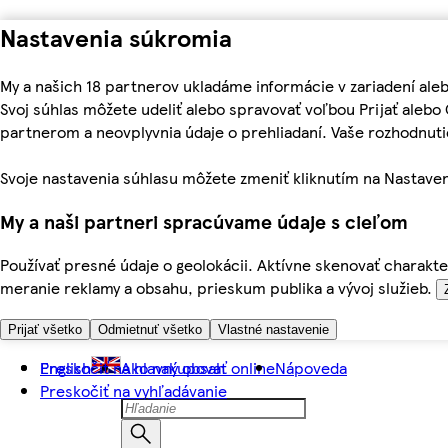
Nastavenia súkromia
My a našich 18 partnerov ukladáme informácie v zariadení ale
Svoj súhlas môžete udeliť alebo spravovať voľbou Prijať aleb
partnerom a neovplyvnia údaje o prehliadaní. Vaše rozhodnu
Svoje nastavenia súhlasu môžete zmeniť kliknutím na Nastaven
My a naši partneri spracúvame údaje s cieľom
Používať presné údaje o geolokácii. Aktívne skenovať charakter
meranie reklamy a obsahu, prieskum publika a vývoj služieb.
Prijať všetko
Odmietnuť všetko
Vlastné nastavenie
Preskočiť na hlavný obsah
English
Ako nakupovať online
Nápoveda
Preskočiť na vyhľadávanie