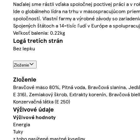
Naďalej sme rástli vďaka spoločnej poctivej práci a v ro
Ide o globálneho lídra na trhu v mäsospracujúcom prie
spoločností. Vlastní farmy a výrobné závody so zariaden
Spojených štátoch a 14-tisíc ľudí v Európe a spolupracu
Veľkosť balenia: 0.22kg
Logá tretích strán
Bez lepku
Zloženie
Zloženie
Bravčové mäso 80%, Pitná voda, Bravčová slanina, Jedlá s
E 316), Zemiakový škrob, Extrakty korenín, Bravčová bielk
Konzervačná látka (E 250)
Výživové údaje
Výživové hodnoty
Energia
Tuky
z toho nasýtené mastné kyseliny