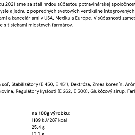
ku 2021 sme sa stali hrdou súčasťou potravinárskej spoločnosti
mysle a jednu z popredných svetových vertikálne integrovanýc
iami a kanceláriami v USA, Mexiku a Európe. V súčasnosti zames
je s tisíckami miestnych farmárov.
oľ, Stabilizátory (E 450, E 451), Dextróza, Zmes korenín, Aró
ovina, Regulátory kyslosti (E 262, E 500), Glukózový sirup, Farb
na 100g výrobku:
1189 kJ/287 kcal
25,4 g
10,0 g