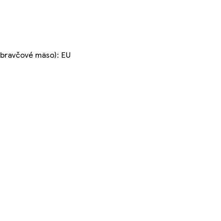
 (bravčové mäso): EU