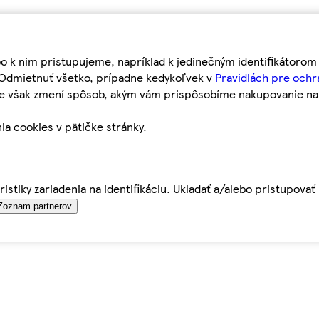
bo k nim pristupujeme, napríklad k jedinečným identifikátoro
o Odmietnuť všetko, prípadne kedykoľvek v
Pravidlách pre ochr
tie však zmení spôsob, akým vám prispôsobíme nakupovanie n
ia cookies v pätičke stránky.
istiky zariadenia na identifikáciu. Ukladať a/alebo pristupova
Zoznam partnerov