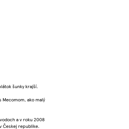
látok šunky krajší.
iť s Mecomom, ako malý
ávodoch a v roku 2008
v Českej republike.