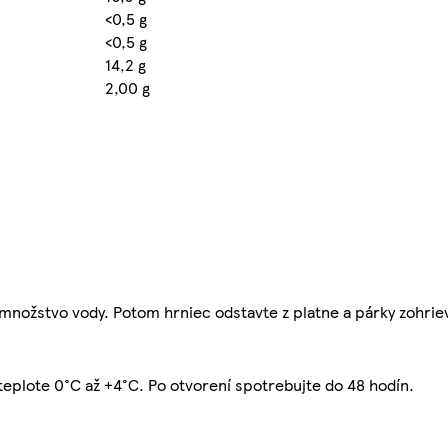
<0,5 g
<0,5 g
14,2 g
2,00 g
množstvo vody. Potom hrniec odstavte z platne a párky zohriev
 teplote 0°C až +4°C. Po otvorení spotrebujte do 48 hodín.