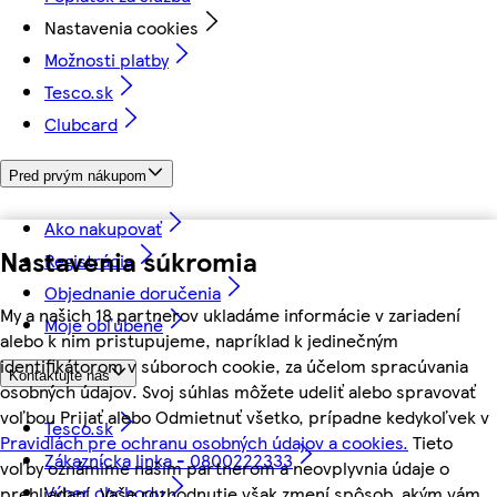
Nastavenia cookies
Možnosti platby
Tesco.sk
Clubcard
Pred prvým nákupom
Ako nakupovať
Nastavenia súkromia
Registrácia
Objednanie doručenia
My a našich 18 partnerov ukladáme informácie v zariadení
Moje obľúbené
alebo k nim pristupujeme, napríklad k jedinečným
identifikátorom v súboroch cookie, za účelom spracúvania
Kontaktujte nás
osobných údajov. Svoj súhlas môžete udeliť alebo spravovať
voľbou Prijať alebo Odmietnuť všetko, prípadne kedykoľvek v
Tesco.sk
Pravidlách pre ochranu osobných údajov a cookies.
Tieto
Zákaznícka linka - 0800222333
voľby oznámime našim partnerom a neovplyvnia údaje o
Výber obchodu
prehliadaní. Vaše rozhodnutie však zmení spôsob, akým vám