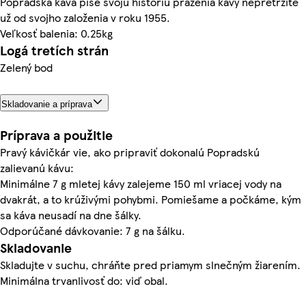
Popradská káva píše svoju históriu praženia kávy nepretržite
už od svojho založenia v roku 1955.
Veľkosť balenia: 0.25kg
Logá tretích strán
Zelený bod
Skladovanie a príprava
Príprava a použitie
Pravý kávičkár vie, ako pripraviť dokonalú Popradskú
zalievanú kávu:
Minimálne 7 g mletej kávy zalejeme 150 ml vriacej vody na
dvakrát, a to krúživými pohybmi. Pomiešame a počkáme, kým
sa káva neusadí na dne šálky.
Odporúčané dávkovanie: 7 g na šálku.
Skladovanie
Skladujte v suchu, chráňte pred priamym slnečným žiarením.
Minimálna trvanlivosť do: viď obal.