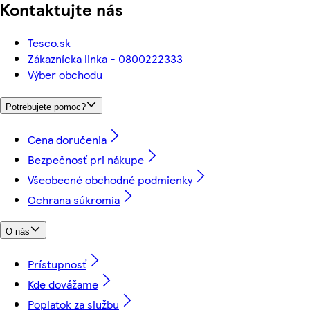
Kontaktujte nás
Tesco.sk
Zákaznícka linka - 0800222333
Výber obchodu
Potrebujete pomoc?
Cena doručenia
Bezpečnosť pri nákupe
Všeobecné obchodné podmienky
Ochrana súkromia
O nás
Prístupnosť
Kde dovážame
Poplatok za službu