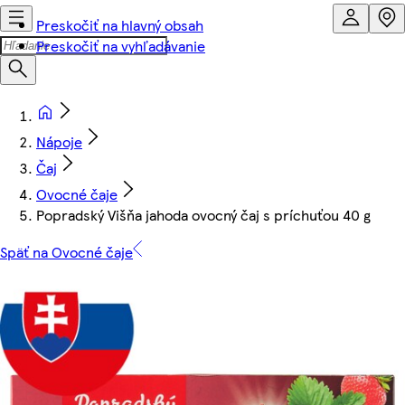
Preskočiť na hlavný obsah
Preskočiť na vyhľadávanie
Nápoje
Čaj
Ovocné čaje
Popradský Višňa jahoda ovocný čaj s príchuťou 40 g
Späť na Ovocné čaje