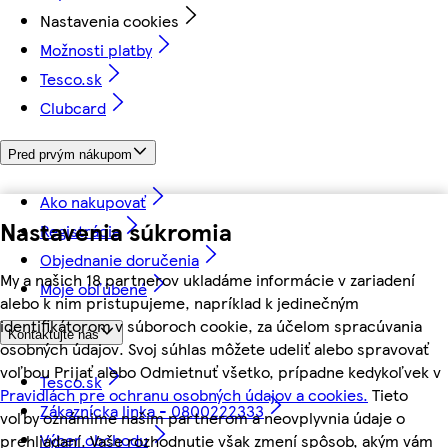
Nastavenia cookies
Možnosti platby
Tesco.sk
Clubcard
Pred prvým nákupom
Ako nakupovať
Nastavenia súkromia
Registrácia
Objednanie doručenia
My a našich 18 partnerov ukladáme informácie v zariadení
Moje obľúbené
alebo k nim pristupujeme, napríklad k jedinečným
identifikátorom v súboroch cookie, za účelom spracúvania
Kontaktujte nás
osobných údajov. Svoj súhlas môžete udeliť alebo spravovať
voľbou Prijať alebo Odmietnuť všetko, prípadne kedykoľvek v
Tesco.sk
Pravidlách pre ochranu osobných údajov a cookies.
Tieto
Zákaznícka linka - 0800222333
voľby oznámime našim partnerom a neovplyvnia údaje o
Výber obchodu
prehliadaní. Vaše rozhodnutie však zmení spôsob, akým vám