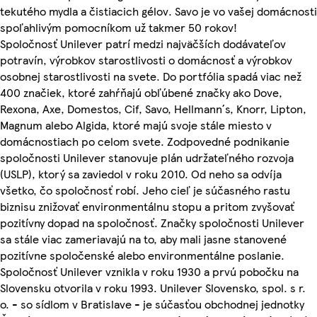
tekutého mydla a čistiacich gélov. Savo je vo vašej domácnosti
spoľahlivým pomocníkom už takmer 50 rokov!
Spoločnosť Unilever patrí medzi najväčších dodávateľov
potravín, výrobkov starostlivosti o domácnosť a výrobkov
osobnej starostlivosti na svete. Do portfólia spadá viac než
400 značiek, ktoré zahŕňajú obľúbené značky ako Dove,
Rexona, Axe, Domestos, Cif, Savo, Hellmann´s, Knorr, Lipton,
Magnum alebo Algida, ktoré majú svoje stále miesto v
domácnostiach po celom svete. Zodpovedné podnikanie
spoločnosti Unilever stanovuje plán udržateľného rozvoja
(USLP), ktorý sa zaviedol v roku 2010. Od neho sa odvíja
všetko, čo spoločnosť robí. Jeho cieľ je súčasného rastu
biznisu znižovať environmentálnu stopu a pritom zvyšovať
pozitívny dopad na spoločnosť. Značky spoločnosti Unilever
sa stále viac zameriavajú na to, aby mali jasne stanovené
pozitívne spoločenské alebo environmentálne poslanie.
Spoločnosť Unilever vznikla v roku 1930 a prvú pobočku na
Slovensku otvorila v roku 1993. Unilever Slovensko, spol. s r.
o. - so sídlom v Bratislave - je súčasťou obchodnej jednotky