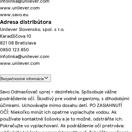
infolinka@unilever.com
www.unilever.com
www.savo.eu
Adresa distribútora
Unilever Slovensko, spol. s r.o.
Karadžičova 10
821 08 Bratislava
0850 123 850
infolinka@unilever.com
www.unilever.com
Bezpečnostné informácie
Savo Odmasťovač sprej - dezinfekcia. Spôsobuje vážne
podráždenie očí. Škodlivý pre vodné organizmy, s dlhodobými
účinkami. Uchovávajte mimo dosahu detí. PO ZASIAHNUTÍ
OČÍ: Niekoľko minút ich opatrne vyplachujte vodou. Ak
používate kontaktné šošovky a je to možné, odstráňte ich.
Pokračujte vo vyplachovaní. Ak podráždenie očí pretrváva: