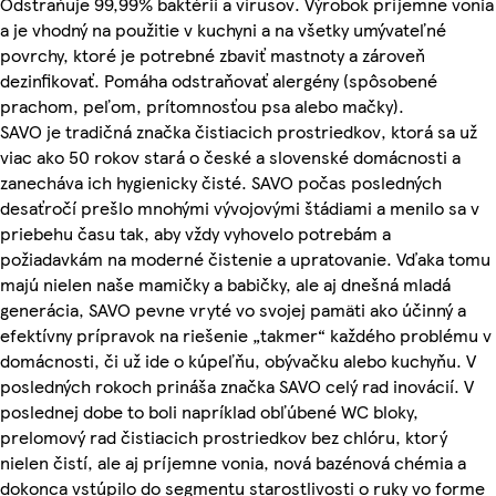
Odstraňuje 99,99% baktérií a vírusov. Výrobok príjemne vonia
a je vhodný na použitie v kuchyni a na všetky umývateľné
povrchy, ktoré je potrebné zbaviť mastnoty a zároveň
dezinfikovať. Pomáha odstraňovať alergény (spôsobené
prachom, peľom, prítomnosťou psa alebo mačky).
SAVO je tradičná značka čistiacich prostriedkov, ktorá sa už
viac ako 50 rokov stará o české a slovenské domácnosti a
zanecháva ich hygienicky čisté. SAVO počas posledných
desaťročí prešlo mnohými vývojovými štádiami a menilo sa v
priebehu času tak, aby vždy vyhovelo potrebám a
požiadavkám na moderné čistenie a upratovanie. Vďaka tomu
majú nielen naše mamičky a babičky, ale aj dnešná mladá
generácia, SAVO pevne vryté vo svojej pamäti ako účinný a
efektívny prípravok na riešenie „takmer“ každého problému v
domácnosti, či už ide o kúpeľňu, obývačku alebo kuchyňu. V
posledných rokoch prináša značka SAVO celý rad inovácií. V
poslednej dobe to boli napríklad obľúbené WC bloky,
prelomový rad čistiacich prostriedkov bez chlóru, ktorý
nielen čistí, ale aj príjemne vonia, nová bazénová chémia a
dokonca vstúpilo do segmentu starostlivosti o ruky vo forme