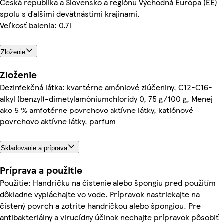
Česká republika a Slovensko a regiónu Východná Európa (EE)
spolu s ďalšími devätnástimi krajinami.
Veľkosť balenia: 0.7l
Zloženie
Zloženie
Dezinfekčná látka: kvartérne amóniové zlúčeniny, C12-C16-
alkyl (benzyl)-dimetylamóniumchloridy 0, 75 g/100 g, Menej
ako 5 % amfotérne povrchovo aktívne látky, katiónové
povrchovo aktívne látky, parfum
Skladovanie a príprava
Príprava a použitie
Použitie: Handričku na čistenie alebo špongiu pred použitím
dôkladne vypláchajte vo vode. Prípravok nastriekajte na
čistený povrch a zotrite handričkou alebo špongiou. Pre
antibakteriálny a virucídny účinok nechajte prípravok pôsobiť