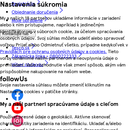
Nastavenia súkromia
Registrácia
Objednanie doručenia
My a našich 18 partnerov ukladáme informácie v zariadení
Moje obľúbené
alebo k nim pristupujeme, napríklad k jedinečným
identifikátorom v súboroch cookie, za účelom spracúvania
Kontaktujte nás
osobných údajov. Svoj súhlas môžete udeliť alebo spravovať
voľbou Prijať alebo Odmietnuť všetko, prípadne kedykoľvek v
Tesco.sk
Pravidlách pre ochranu osobných údajov a cookies.
Tieto
Zákaznícka linka - 0800222333
voľby oznámime našim partnerom a neovplyvnia údaje o
Výber obchodu
prehliadaní. Vaše rozhodnutie však zmení spôsob, akým vám
prispôsobíme nakupovanie na našom webe.
followUs
Svoje nastavenia súhlasu môžete zmeniť kliknutím na
Nastavenia cookies v pätičke stránky.
My a naši partneri spracúvame údaje s cieľom
Používať presné údaje o geolokácii. Aktívne skenovať
charakteristiky zariadenia na identifikáciu. Ukladať a/alebo
pristupovať k informáciám na zariadení. Personalizovaná