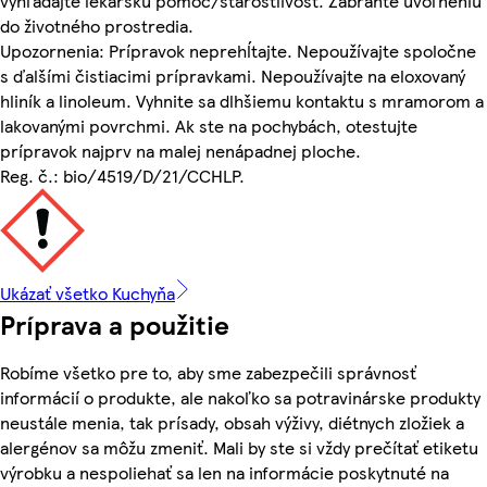
vyhľadajte lekársku pomoc/starostlivosť. Zabráňte uvoľneniu
do životného prostredia.
Upozornenia: Prípravok neprehĺtajte. Nepoužívajte spoločne
s ďalšími čistiacimi prípravkami. Nepoužívajte na eloxovaný
hliník a linoleum. Vyhnite sa dlhšiemu kontaktu s mramorom a
lakovanými povrchmi. Ak ste na pochybách, otestujte
prípravok najprv na malej nenápadnej ploche.
Reg. č.: bio/4519/D/21/CCHLP.
Ukázať všetko Kuchyňa
Príprava a použitie
Robíme všetko pre to, aby sme zabezpečili správnosť
informácií o produkte, ale nakoľko sa potravinárske produkty
neustále menia, tak prísady, obsah výživy, diétnych zložiek a
alergénov sa môžu zmeniť. Mali by ste si vždy prečítať etiketu
výrobku a nespoliehať sa len na informácie poskytnuté na