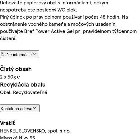
Uchovajte papierový obal s informáciami, dokým
nespotrebujete posledný WC blok.
Plný účinok po pravidelnom používaní počas 48 hodín. Na
odstránenie vodného kameňa a močových usadenín
používajte Bref Power Active Gel pri pravidelnom týždennom
čistení.
Ďalšie informácie
Čistý obsah
2 x 50g ℮
Recyklácia obalu
Obal. Recyklovateľné
Kontaktná adresa
Vrátiť
HENKEL SLOVENSKO, spol. s r.o.
Mlynské Nivy 55