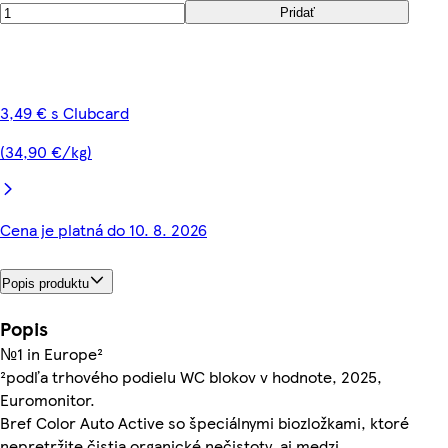
Pridať
3,49 € s Clubcard
(34,90 €/kg)
Cena je platná do 10. 8. 2026
Popis produktu
Popis
№1 in Europe²
²podľa trhového podielu WC blokov v hodnote, 2025,
Euromonitor.
Bref Color Auto Active so špeciálnymi biozložkami, ktoré
nepretržite čistia organické nečistoty, aj medzi