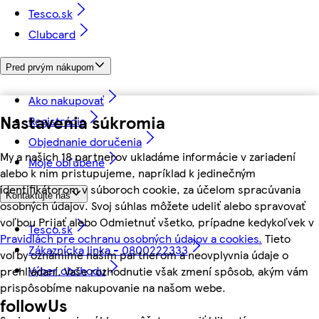
Tesco.sk
Clubcard
Pred prvým nákupom
Ako nakupovať
Nastavenia súkromia
Registrácia
Objednanie doručenia
My a našich 18 partnerov ukladáme informácie v zariadení
Moje obľúbené
alebo k nim pristupujeme, napríklad k jedinečným
identifikátorom v súboroch cookie, za účelom spracúvania
Kontaktujte nás
osobných údajov. Svoj súhlas môžete udeliť alebo spravovať
voľbou Prijať alebo Odmietnuť všetko, prípadne kedykoľvek v
Tesco.sk
Pravidlách pre ochranu osobných údajov a cookies.
Tieto
Zákaznícka linka - 0800222333
voľby oznámime našim partnerom a neovplyvnia údaje o
Výber obchodu
prehliadaní. Vaše rozhodnutie však zmení spôsob, akým vám
prispôsobíme nakupovanie na našom webe.
followUs