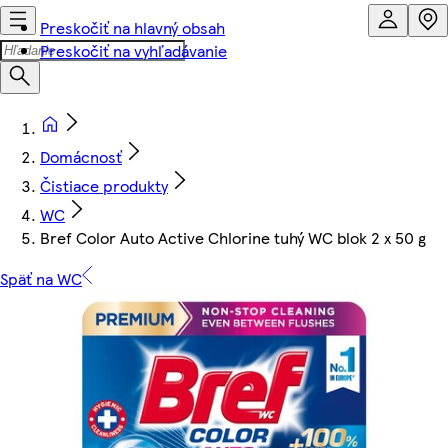
Preskočiť na hlavný obsah
Preskočiť na vyhľadávanie
Domácnosť
Čistiace produkty
WC
Bref Color Auto Active Chlorine tuhý WC blok 2 x 50 g
Späť na WC