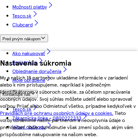
Možnosti platby
Tesco.sk
Clubcard
Pred prvým nákupom
Ako nakupovať
Nastavenia súkromia
Registrácia
Objednanie doručenia
My a našich 18 partnerov ukladáme informácie v zariadení
Moje obľúbené
alebo k nim pristupujeme, napríklad k jedinečným
identifikátorom v súboroch cookie, za účelom spracúvania
Kontaktujte nás
osobných údajov. Svoj súhlas môžete udeliť alebo spravovať
voľbou Prijať alebo Odmietnuť všetko, prípadne kedykoľvek v
Tesco.sk
Pravidlách pre ochranu osobných údajov a cookies.
Tieto
Zákaznícka linka - 0800222333
voľby oznámime našim partnerom a neovplyvnia údaje o
Výber obchodu
prehliadaní. Vaše rozhodnutie však zmení spôsob, akým vám
prispôsobíme nakupovanie na našom webe.