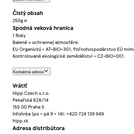
Čistý obsah
250g ℮
Spodná veková hranica
1 Roky
Balené v ochrannej atmosfére.
EU Organický - AT-BIO-301, Poľnohospodárstvo EÚ mim
Kontrolované ekologické zemědělství - CZ-BIO-001.
Kontaktná adresa
Vrátiť
Hipp Czech s.r.o.
Pekařská 628/14
155 00 Praha 5
Infolinka (po - pá 9 - 14): +420 724 139 949
hipp.sk
Adresa distribútora