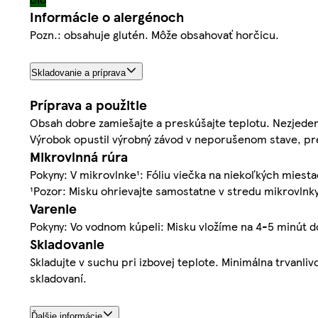
Informácie o alergénoch
Pozn.: obsahuje glutén. Môže obsahovať horčicu.
Skladovanie a príprava
Príprava a použitie
Obsah dobre zamiešajte a preskúšajte teplotu. Nezjede
Výrobok opustil výrobný závod v neporušenom stave, pre
Mikrovlnná rúra
Pokyny: V mikrovlnke¹: Fóliu viečka na niekoľkých mies
¹Pozor: Misku ohrievajte samostatne v stredu mikrovlnky
Varenie
Pokyny: Vo vodnom kúpeli: Misku vložíme na 4-5 minút d
Skladovanie
Skladujte v suchu pri izbovej teplote. Minimálna trvanli
skladovaní.
Ďalšie informácie