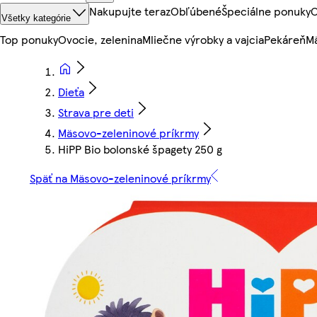
Nakupujte teraz
Obľúbené
Špeciálne ponuky
O
Všetky kategórie
Top ponuky
Ovocie, zelenina
Mliečne výrobky a vajcia
Pekáreň
Mä
Dieťa
Strava pre deti
Mäsovo-zeleninové príkrmy
HiPP Bio bolonské špagety 250 g
Späť na Mäsovo-zeleninové príkrmy