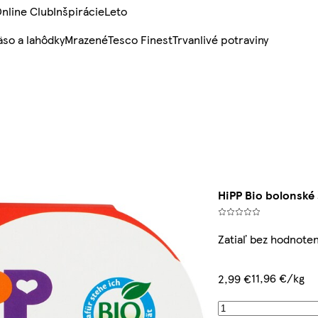
nline Club
Inšpirácie
Leto
so a lahôdky
Mrazené
Tesco Finest
Trvanlivé potraviny
HiPP Bio bolonské 
Zatiaľ bez hodnoten
11,96 €/kg
2,99 €