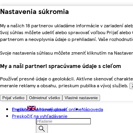
Nastavenia súkromia
My a našich 18 partnerov ukladáme informácie v zariadení ale
Svoj súhlas môžete udeliť alebo spravovať voľbou Prijať aleb
partnerom a neovplyvnia údaje o prehliadaní. Vaše rozhodnu
Svoje nastavenia súhlasu môžete zmeniť kliknutím na Nastaven
My a naši partneri spracúvame údaje s cieľom
Používať presné údaje o geolokácii. Aktívne skenovať charakter
meranie reklamy a obsahu, prieskum publika a vývoj služieb.
Prijať všetko
Odmietnuť všetko
Vlastné nastavenie
Preskočiť na hlavný obsah
English
Ako nakupovať online
Nápoveda
Preskočiť na vyhľadávanie