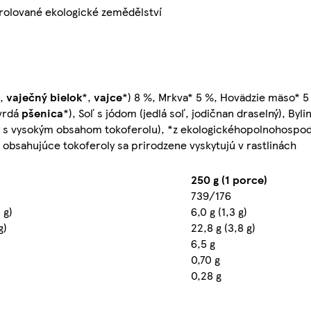
rolované ekologické zemědělství
*,
vaječný
bielok
*,
vajce
*) 8 %, Mrkva* 5 %, Hovädzie mäso* 5
tvrdá
pšenica
*), Soľ s jódom (jedlá soľ, jodičnan draselný), Byl
ty s vysokým obsahom tokoferolu), *z ekologickéhopolnohospod
y obsahujúce tokoferoly sa prirodzene vyskytujú v rastlinách
250 g (1 porce)
739/176
 g)
6,0 g (1,3 g)
g)
22,8 g (3,8 g)
6,5 g
0,70 g
0,28 g