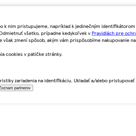
bo k nim pristupujeme, napríklad k jedinečným identifikátoro
o Odmietnuť všetko, prípadne kedykoľvek v
Pravidlách pre ochr
tie však zmení spôsob, akým vám prispôsobíme nakupovanie n
ia cookies v pätičke stránky.
istiky zariadenia na identifikáciu. Ukladať a/alebo pristupova
Zoznam partnerov