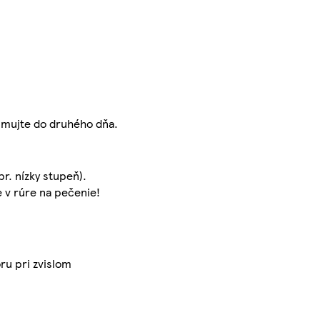
umujte do druhého dňa.
r. nízky stupeň).
e v rúre na pečenie!
ru pri zvislom