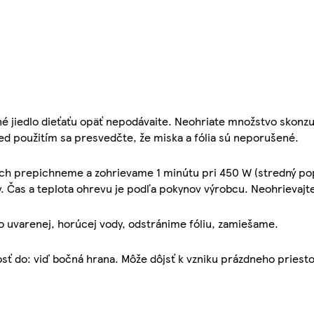
né jiedlo dieťaťu opäť nepodávaite. Neohriate množstvo skonz
d použitím sa presvedčte, že miska a fólia sú neporušené.
tach prepichneme a zohrievame 1 minútu pri 450 W (stredný pop
. Čas a teplota ohrevu je podľa pokynov výrobcu. Neohrievajt
o uvarenej, horúcej vody, odstránime fóliu, zamiešame.
vosť do: viď bočná hrana. Môže dôjsť k vzniku prázdneho priesto