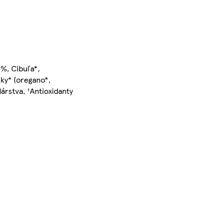
 %, Cibuľa*,
inky* (oregano*,
árstva, ¹Antioxidanty