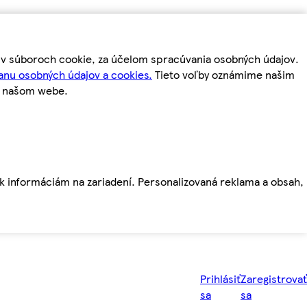
m v súboroch cookie, za účelom spracúvania osobných údajov.
anu osobných údajov a cookies.
Tieto voľby oznámime našim
a našom webe.
ť k informáciám na zariadení. Personalizovaná reklama a obsah,
Prihlásiť
Zaregistrovať
sa
sa