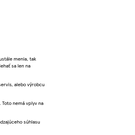
ustále menia, tak
iehať sa len na
servis, alebo výrobcu
. Toto nemá vplyv na
ádzajúceho súhlasu