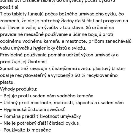
použitia)
Tieto tablety fungujú počas bežného umývacieho cyklu, čo
znamená, že nie je potrebný žiadny ďalší čistiaci program na
udržiavanie vašej umývačky v top stave. Sú určené na
pravidelné mesačné používanie a účinne bojujú proti
odolnému vodnému kameňu a mastnote, pričom zanechávajú
vašu umývačku hygienicky čistú a sviežu.
Pravidelné používanie pomáha udržať výkon umývačky a
predlžuje jej životnosť.
Somat sa tiež zaväzuje k čistejšiemu svetu: plastový blister
obal je recyklovateľný a vyrobený z 50 % recyklovaného
plastu.
Výhody produktu:
- Bojuje proti usadeninám vodného kameňa
- Účinný proti mastnote, matnosti, zápachu a usadeninám
- Hygienická čistota a sviežosť
- Pomáha predĺžiť životnosť umývačky
- Nie je potrebný ďalší čistiaci cyklus
- Používajte 1x mesačne