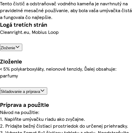
Tento čistič a odstraňovač vodného kameňa je navrhnutý na
pravidelné mesačné používanie, aby bola vaša umývačka čistá
a fungovala čo najlepšie.
Logá tretích strán
Cleanright.eu, Mobius Loop
Zloženie
Zloženie
< 5% polykarboxyláty, neionové tenzidy, Ďalej obsahuje:
parfumy
Skladovanie a príprava
Príprava a použitie
Návod na použitie:
1. Naplňte umývačku riadu ako zvyčajne.
2. Pridajte bežný čistiaci prostriedok do určenej priehradky.
3. Vyberte Somat 5v1 čistiacu tabletu z obalu. Neodstraňujte