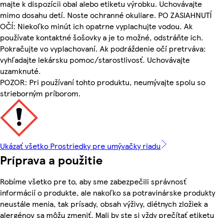
majte k dispozícii obal alebo etiketu výrobku. Uchovávajte
mimo dosahu detí. Noste ochranné okuliare. PO ZASIAHNUTÍ
OČÍ: Niekoľko minút ich opatrne vyplachujte vodou. Ak
používate kontaktné šošovky a je to možné, odstráňte ich.
Pokračujte vo vyplachovaní. Ak podráždenie očí pretrváva:
vyhľadajte lekársku pomoc/starostlivosť. Uchovávajte
uzamknuté.
POZOR: Pri používaní tohto produktu, neumývajte spolu so
strieborným príborom.
Ukázať všetko Prostriedky pre umývačky riadu
Príprava a použitie
Robíme všetko pre to, aby sme zabezpečili správnosť
informácií o produkte, ale nakoľko sa potravinárske produkty
neustále menia, tak prísady, obsah výživy, diétnych zložiek a
alergénov sa môžu zmeniť. Mali by ste si vždy prečítať etiketu