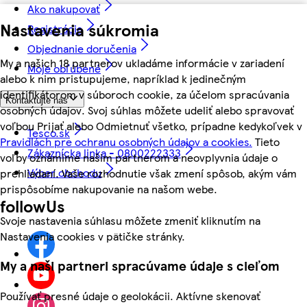
Ako nakupovať
Nastavenia súkromia
Registrácia
Objednanie doručenia
My a našich 18 partnerov ukladáme informácie v zariadení
Moje obľúbené
alebo k nim pristupujeme, napríklad k jedinečným
identifikátorom v súboroch cookie, za účelom spracúvania
Kontaktujte nás
osobných údajov. Svoj súhlas môžete udeliť alebo spravovať
voľbou Prijať alebo Odmietnuť všetko, prípadne kedykoľvek v
Tesco.sk
Pravidlách pre ochranu osobných údajov a cookies.
Tieto
Zákaznícka linka - 0800222333
voľby oznámime našim partnerom a neovplyvnia údaje o
Výber obchodu
prehliadaní. Vaše rozhodnutie však zmení spôsob, akým vám
prispôsobíme nakupovanie na našom webe.
followUs
Svoje nastavenia súhlasu môžete zmeniť kliknutím na
Nastavenia cookies v pätičke stránky.
My a naši partneri spracúvame údaje s cieľom
Používať presné údaje o geolokácii. Aktívne skenovať