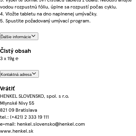
vodou rozpustnú fóliu, úplne sa rozpustí počas cyklu.
4. Vložte tabletu na dno naplnenej umývačky.
5. Spustite požadovaný umývací program.
Ďalšie informácie
Čistý obsah
3 x 19g ℮
Kontaktná adresa
Vrátiť
HENKEL SLOVENSKO, spol. s r.o.
Mlynské Nivy 55
821 09 Bratislava
tel.: (+421) 2 333 19 111
e-mail: henkel.slovensko@henkel.com
www.henkel.sk