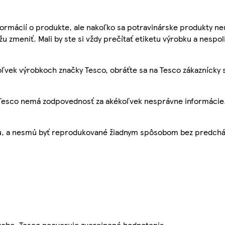
ormácií o produkte, ale nakoľko sa potravinárske produkty ne
žu zmeniť. Mali by ste si vždy prečítať etiketu výrobku a nespol
ľvek výrobkoch značky Tesco, obráťte sa na Tesco zákaznícky 
, Tesco nemá zodpovednosť za akékoľvek nesprávne informácie
bu, a nesmú byť reprodukované žiadnym spôsobom bez predch
webe. Tesco neoveruje zverejnené hodnotenia.