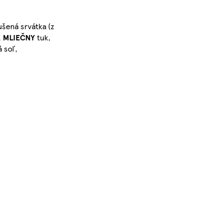
ušená srvátka (z
,
MLIEČNY
tuk,
á soľ,