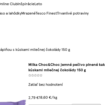
nline Club
Inšpirácie
Leto
so a lahôdky
Mrazené
Tesco Finest
Trvanlivé potraviny
plňou s kúskami mliečnej čokolády 150 g
Milka Choc&Choc jemné pečivo plnené ka
kúskami mliečnej čokolády 150 g
Zatiaľ bez hodnotení
18,60 €/kg
2,79 €