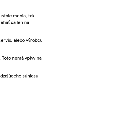
ustále menia, tak
iehať sa len na
servis, alebo výrobcu
. Toto nemá vplyv na
ádzajúceho súhlasu