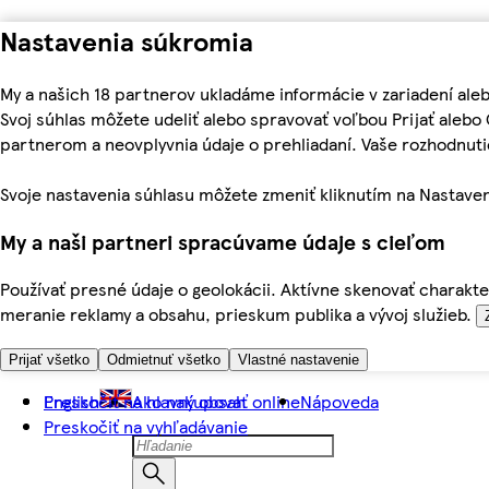
Nastavenia súkromia
My a našich 18 partnerov ukladáme informácie v zariadení ale
Svoj súhlas môžete udeliť alebo spravovať voľbou Prijať aleb
partnerom a neovplyvnia údaje o prehliadaní. Vaše rozhodnu
Svoje nastavenia súhlasu môžete zmeniť kliknutím na Nastaven
My a naši partneri spracúvame údaje s cieľom
Používať presné údaje o geolokácii. Aktívne skenovať charakter
meranie reklamy a obsahu, prieskum publika a vývoj služieb.
Prijať všetko
Odmietnuť všetko
Vlastné nastavenie
Preskočiť na hlavný obsah
English
Ako nakupovať online
Nápoveda
Preskočiť na vyhľadávanie