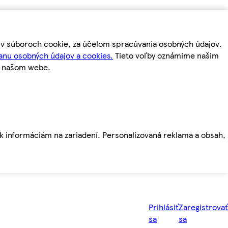
m v súboroch cookie, za účelom spracúvania osobných údajov.
anu osobných údajov a cookies.
Tieto voľby oznámime našim
a našom webe.
ť k informáciám na zariadení. Personalizovaná reklama a obsah,
Prihlásiť
Zaregistrovať
sa
sa