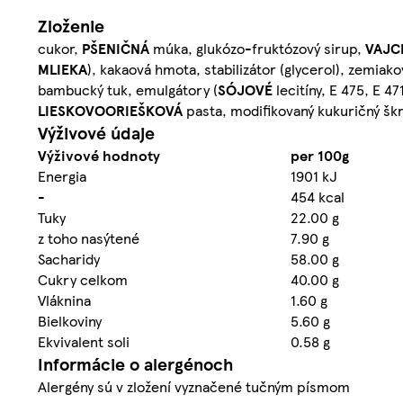
Zloženie
cukor,
PŠENIČNÁ
múka, glukózo-fruktózový sirup,
VAJC
MLIEKA
), kakaová hmota, stabilizátor (glycerol), zemia
bambucký tuk, emulgátory (
SÓJOVÉ
lecitíny, E 475, E 4
LIESKOVOORIEŠKOVÁ
pasta, modifikovaný kukuričný šk
Výživové údaje
Výživové hodnoty
per 100g
Energia
1901 kJ
-
454 kcal
Tuky
22.00 g
z toho nasýtené
7.90 g
Sacharidy
58.00 g
Cukry celkom
40.00 g
Vláknina
1.60 g
Bielkoviny
5.60 g
Ekvivalent soli
0.58 g
Informácie o alergénoch
Alergény sú v zložení vyznačené tučným písmom