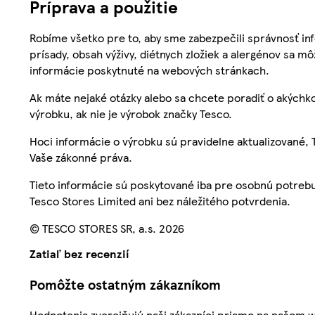
Príprava a použitie
Robíme všetko pre to, aby sme zabezpečili správnosť inf
prísady, obsah výživy, diétnych zložiek a alergénov sa mô
informácie poskytnuté na webových stránkach.
Ak máte nejaké otázky alebo sa chcete poradiť o akýchko
výrobku, ak nie je výrobok značky Tesco.
Hoci informácie o výrobku sú pravidelne aktualizované
Vaše zákonné práva.
Tieto informácie sú poskytované iba pre osobnú potre
Tesco Stores Limited ani bez náležitého potvrdenia.
© TESCO STORES SR, a.s. 2026
Zatiaľ bez recenzií
Pomôžte ostatným zákazníkom
Hodnotenia zverejňujú naši zákazníci priamo na našom 