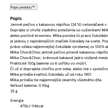
Popis produktu
Popis
Jemné pečivo s kakaovou náplňou (24 %) celomáčané v m
Doprajte si chvíle sladkého potešenia so sušienkami Mi
alebo poctivé brownies, Milka ponúka tú pravú čokoládo
je jednou z najznámejších značiek čokolády na svete. Pos
práve vďaka najjemnejšej čokoláde vyrobenej zo 100% a
Milka Choc&Choc jemné pečivo plnené kakaovou náplňou
Milka Choc&Choc, krémové kakaové jadro vložené medzi 
Praktické 150g balenie so 6 softíky vo vnútri.
Či už si doprajete chvíľku pre seba, alebo ste v spoločn
Milka prináša kvalitnú čokoládu už od roku 1901
Milka prináša tie najjemnejšie okamihy všedného dňa
Veľkosť balenia: 0.15kg
25 g
Energia
475kJ
114kcal