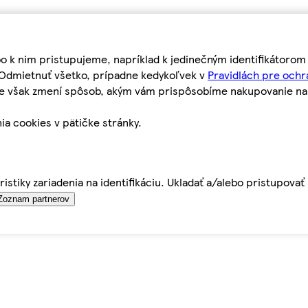
bo k nim pristupujeme, napríklad k jedinečným identifikátoro
o Odmietnuť všetko, prípadne kedykoľvek v
Pravidlách pre ochr
tie však zmení spôsob, akým vám prispôsobíme nakupovanie n
ia cookies v pätičke stránky.
istiky zariadenia na identifikáciu. Ukladať a/alebo pristupova
Zoznam partnerov