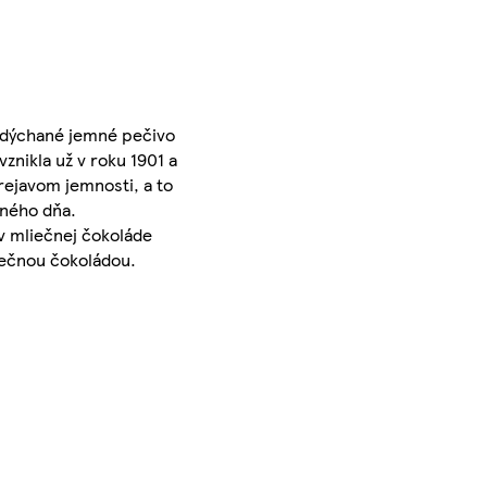
nadýchané jemné pečivo
nikla už v roku 1901 a
prejavom jemnosti, a to
dného dňa.
v mliečnej čokoláde
iečnou čokoládou.