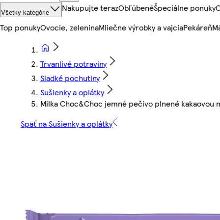
Nakupujte teraz
Obľúbené
Špeciálne ponuky
O
Všetky kategórie
Top ponuky
Ovocie, zelenina
Mliečne výrobky a vajcia
Pekáreň
Mä
Trvanlivé potraviny
Sladké pochutiny
Sušienky a oplátky
Milka Choc&Choc jemné pečivo plnené kakaovou ná
Späť na Sušienky a oplátky