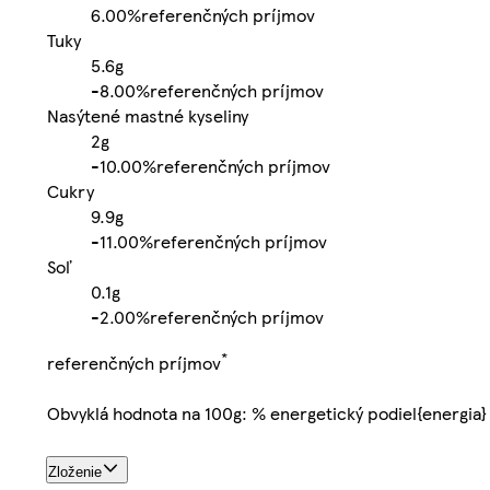
6.00%
referenčných príjmov
Tuky
5.6g
-
8.00%
referenčných príjmov
Nasýtené mastné kyseliny
2g
-
10.00%
referenčných príjmov
Cukry
9.9g
-
11.00%
referenčných príjmov
Soľ
0.1g
-
2.00%
referenčných príjmov
*
referenčných príjmov
Obvyklá hodnota na 100g: % energetický podiel{energia}
Zloženie