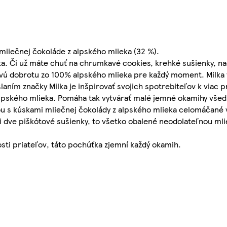
liečnej čokoláde z alpského mlieka (32 %).
lka. Či už máte chuť na chrumkavé cookies, krehké sušienky, 
vú dobrotu zo 100% alpského mlieka pre každý moment. Milka vz
laním značky Milka je inšpirovať svojich spotrebiteľov k viac 
lpského mlieka. Pomáha tak vytvárať malé jemné okamihy vše
 s kúskami mliečnej čokolády z alpského mlieka celomáčané 
dve piškótové sušienky, to všetko obalené neodolateľnou ml
osti priateľov, táto pochúťka zjemní každý okamih.