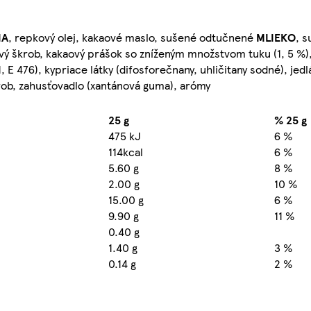
IA
, repkový olej, kakaové maslo, sušené odtučnené
MLIEKO
, s
kový škrob, kakaový prášok so zníženým množstvom tuku (1, 5 %)
71, E 476), kypriace látky (difosforečnany, uhličitany sodné), jedl
rob, zahusťovadlo (xantánová guma), arómy
25 g
% 25 g
475 kJ
6 %
114kcal
6 %
5.60 g
8 %
2.00 g
10 %
15.00 g
6 %
9.90 g
11 %
0.40 g
1.40 g
3 %
0.14 g
2 %