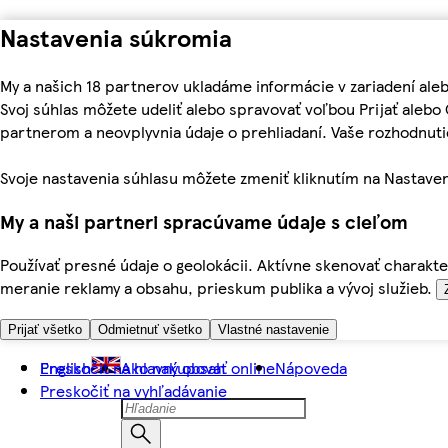
Nastavenia súkromia
My a našich 18 partnerov ukladáme informácie v zariadení ale
Svoj súhlas môžete udeliť alebo spravovať voľbou Prijať aleb
partnerom a neovplyvnia údaje o prehliadaní. Vaše rozhodnu
Svoje nastavenia súhlasu môžete zmeniť kliknutím na Nastaven
My a naši partneri spracúvame údaje s cieľom
Používať presné údaje o geolokácii. Aktívne skenovať charakter
meranie reklamy a obsahu, prieskum publika a vývoj služieb.
Prijať všetko
Odmietnuť všetko
Vlastné nastavenie
Preskočiť na hlavný obsah
English
Ako nakupovať online
Nápoveda
Preskočiť na vyhľadávanie