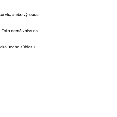
servis, alebo výrobcu
. Toto nemá vplyv na
ádzajúceho súhlasu