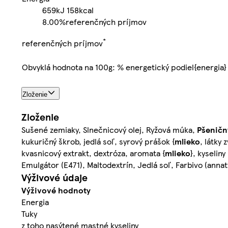
659kJ
158kcal
8.00%
referenčných príjmov
*
referenčných príjmov
Obvyklá hodnota na 100g: % energetický podiel{energia}
Zloženie
Zloženie
Sušené zemiaky, Slnečnicový olej, Ryžová múka,
Pšeničn
kukuričný škrob, jedlá soľ, syrový prášok {
mlieko
, látky
kvasnicový extrakt, dextróza, aromata {
mlieko
}, kyselin
Emulgátor (E471), Maltodextrín, Jedlá soľ, Farbivo (annat
Výživové údaje
Výživové hodnoty
Energia
Tuky
z toho nasýtené mastné kyseliny