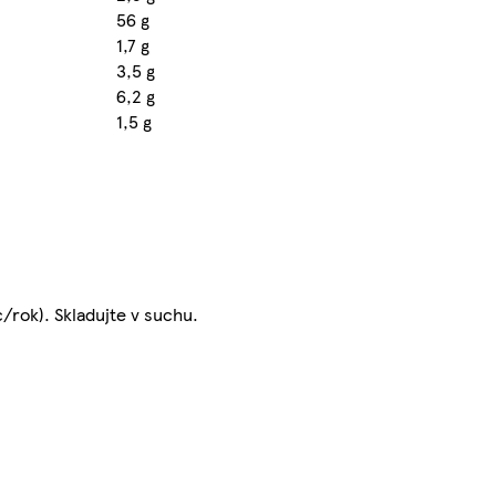
56 g
1,7 g
3,5 g
6,2 g
1,5 g
/rok). Skladujte v suchu.