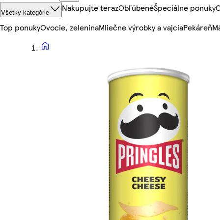
Nakupujte teraz
Obľúbené
Špeciálne ponuky
O
Všetky kategórie
Top ponuky
Ovocie, zelenina
Mliečne výrobky a vajcia
Pekáreň
Mä