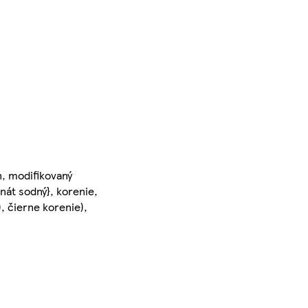
n, modifikovaný
inát sodný}, korenie,
), čierne korenie),