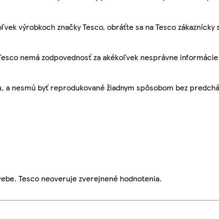
ľvek výrobkoch značky Tesco, obráťte sa na Tesco zákaznícky 
, Tesco nemá zodpovednosť za akékoľvek nesprávne informácie
bu, a nesmú byť reprodukované žiadnym spôsobom bez predch
webe. Tesco neoveruje zverejnené hodnotenia.