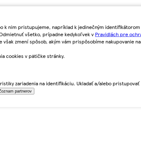
bo k nim pristupujeme, napríklad k jedinečným identifikátoro
o Odmietnuť všetko, prípadne kedykoľvek v
Pravidlách pre ochr
tie však zmení spôsob, akým vám prispôsobíme nakupovanie n
ia cookies v pätičke stránky.
istiky zariadenia na identifikáciu. Ukladať a/alebo pristupova
Zoznam partnerov