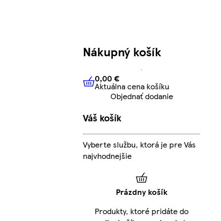
Nákupný košík
0,00 €
Aktuálna cena košíku
0,00 €
Aktuálna cena košíku
Objednať dodanie
Váš košík
Vyberte službu, ktorá je pre Vás
najvhodnejšie
Prázdny košík
Produkty, ktoré pridáte do