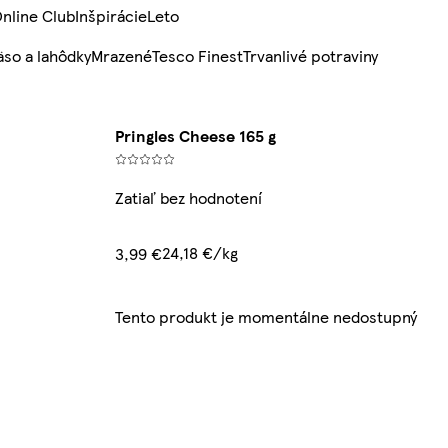
nline Club
Inšpirácie
Leto
so a lahôdky
Mrazené
Tesco Finest
Trvanlivé potraviny
Pringles Cheese 165 g
Zatiaľ bez hodnotení
24,18 €/kg
3,99 €
Tento produkt je momentálne nedostupný