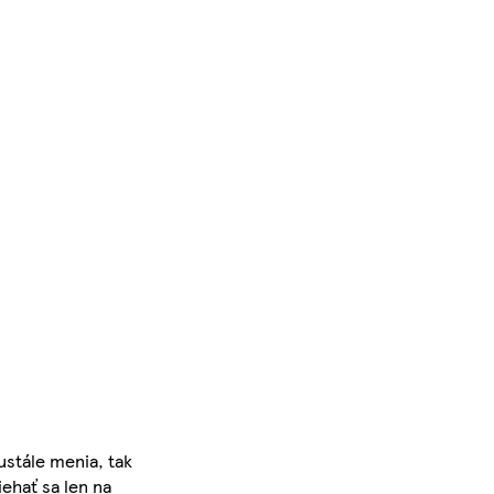
ustále menia, tak
iehať sa len na