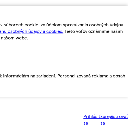
m v súboroch cookie, za účelom spracúvania osobných údajov.
anu osobných údajov a cookies.
Tieto voľby oznámime našim
a našom webe.
ť k informáciám na zariadení. Personalizovaná reklama a obsah,
Prihlásiť
Zaregistrovať
sa
sa