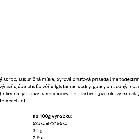
ý
škrob, Kukuričná múka, Syrová chuťová prísada (maltodextrí
 zvýrazňujúce chuť a vôňu {glutaman sodný, guanylan sodný, inos
y {mliečna, jablčná}, slnečnicový olej, farbivo (paprikový extrakt
to norbixin)
na 100g výrobku:
526kcal/2195kJ
30 g
2,9 g