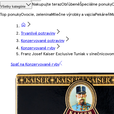
Nakupujte teraz
Obľúbené
Špeciálne ponuky
O
Všetky kategórie
Top ponuky
Ovocie, zelenina
Mliečne výrobky a vajcia
Pekáreň
Mä
Trvanlivé potraviny
Konzervované potraviny
Konzervované ryby
Franz Josef Kaiser Exclusive Tuniak v slnečnicovom
Späť na Konzervované ryby