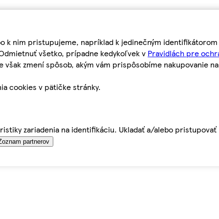
bo k nim pristupujeme, napríklad k jedinečným identifikátoro
o Odmietnuť všetko, prípadne kedykoľvek v
Pravidlách pre ochr
tie však zmení spôsob, akým vám prispôsobíme nakupovanie n
ia cookies v pätičke stránky.
istiky zariadenia na identifikáciu. Ukladať a/alebo pristupova
Zoznam partnerov