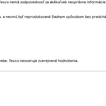
, Tesco nemá zodpovednosť za akékoľvek nesprávne informácie
bu, a nesmú byť reprodukované žiadnym spôsobom bez predch
webe. Tesco neoveruje zverejnené hodnotenia.