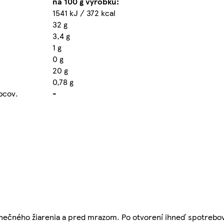
na 100 g výrobku:
1541 kJ / 372 kcal
32 g
3,4 g
1 g
0 g
20 g
0,78 g
obcov.
-
nečného žiarenia a pred mrazom. Po otvorení ihneď spotrebov