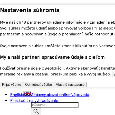
Nastavenia súkromia
My a našich 18 partnerov ukladáme informácie v zariadení ale
Svoj súhlas môžete udeliť alebo spravovať voľbou Prijať aleb
partnerom a neovplyvnia údaje o prehliadaní. Vaše rozhodnu
Svoje nastavenia súhlasu môžete zmeniť kliknutím na Nastaven
My a naši partneri spracúvame údaje s cieľom
Používať presné údaje o geolokácii. Aktívne skenovať charakter
meranie reklamy a obsahu, prieskum publika a vývoj služieb.
Prijať všetko
Odmietnuť všetko
Vlastné nastavenie
Preskočiť na hlavný obsah
English
Ako nakupovať online
Nápoveda
Preskočiť na vyhľadávanie