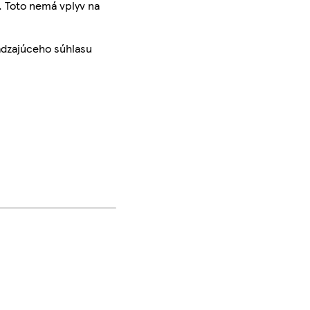
. Toto nemá vplyv na
ádzajúceho súhlasu