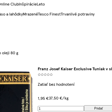
nline Club
Inšpirácie
Leto
so a lahôdky
Mrazené
Tesco Finest
Trvanlivé potraviny
 oleji 80 g
Franz Josef Kaiser Exclusive Tuniak v 
Zatiaľ bez hodnotení
37,50 €/kg
1,95 €
Pridať