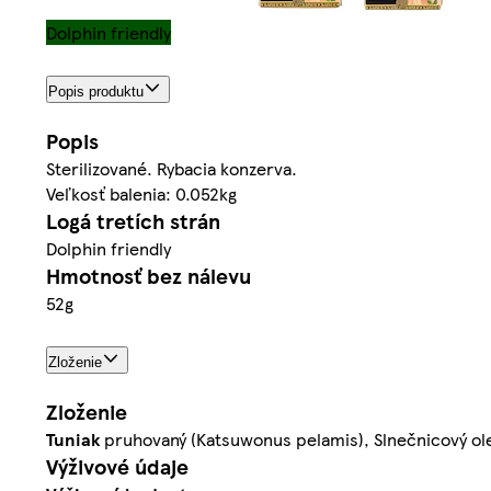
Dolphin friendly
Popis produktu
Popis
Sterilizované. Rybacia konzerva.
Veľkosť balenia: 0.052kg
Logá tretích strán
Dolphin friendly
Hmotnosť bez nálevu
52g
Zloženie
Zloženie
Tuniak
pruhovaný (Katsuwonus pelamis), Slnečnicový ole
Výživové údaje