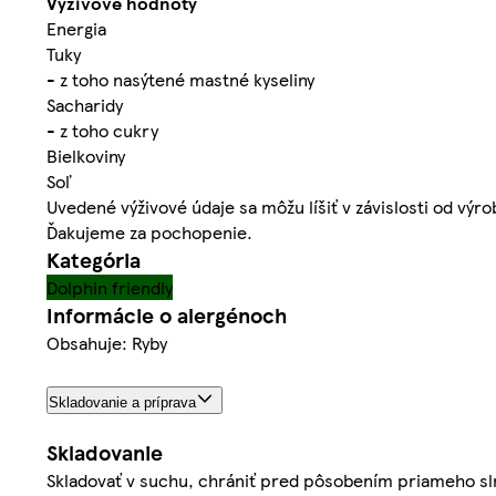
Výživové hodnoty
Energia
Tuky
- z toho nasýtené mastné kyseliny
Sacharidy
- z toho cukry
Bielkoviny
Soľ
Uvedené výživové údaje sa môžu líšiť v závislosti od výr
Ďakujeme za pochopenie.
Kategória
Dolphin friendly
Informácie o alergénoch
Obsahuje: Ryby
Skladovanie a príprava
Skladovanie
Skladovať v suchu, chrániť pred pôsobením priameho sl