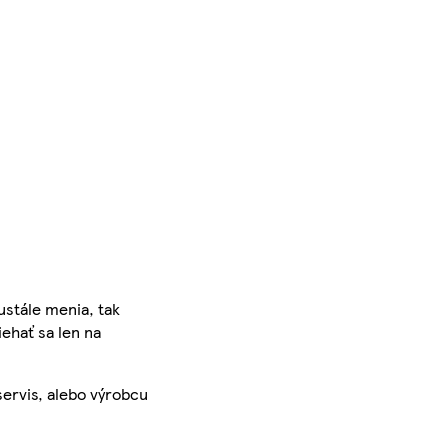
ustále menia, tak
iehať sa len na
servis, alebo výrobcu