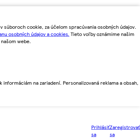
m v súboroch cookie, za účelom spracúvania osobných údajov.
anu osobných údajov a cookies.
Tieto voľby oznámime našim
a našom webe.
ť k informáciám na zariadení. Personalizovaná reklama a obsah,
Prihlásiť
Zaregistrovať
sa
sa