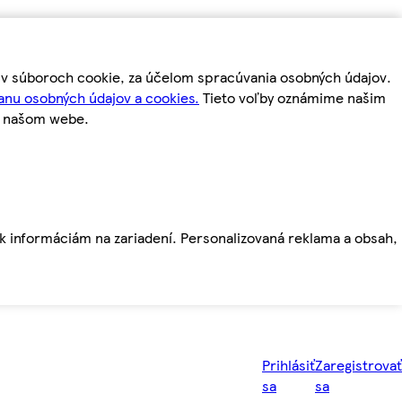
m v súboroch cookie, za účelom spracúvania osobných údajov.
anu osobných údajov a cookies.
Tieto voľby oznámime našim
a našom webe.
ť k informáciám na zariadení. Personalizovaná reklama a obsah,
Prihlásiť
Zaregistrovať
sa
sa