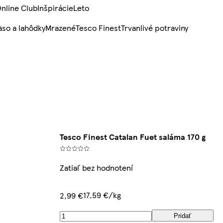
nline Club
Inšpirácie
Leto
so a lahôdky
Mrazené
Tesco Finest
Trvanlivé potraviny
Tesco Finest Catalan Fuet saláma 170 g
Zatiaľ bez hodnotení
17,59 €/kg
2,99 €
Pridať