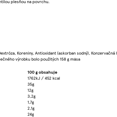
htilou plesňou na povrchu.
extróza, Koreniny, Antioxidant (askorban sodný), Konzervačná l
onečného výrobku bolo použitých 158 g mäsa
100 g obsahuje
1762kJ / 452 kcal
35g
12g
3,2g
1,7g
2,1g
24g