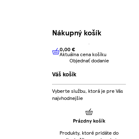
Nákupný košík
0,00 €
Aktuálna cena košíku
0,00 €
Aktuálna cena košíku
Objednať dodanie
Váš košík
Vyberte službu, ktorá je pre Vás
najvhodnejšie
Prázdny košík
Produkty, ktoré pridáte do