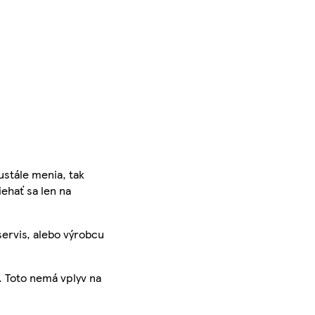
ustále menia, tak
iehať sa len na
servis, alebo výrobcu
. Toto nemá vplyv na