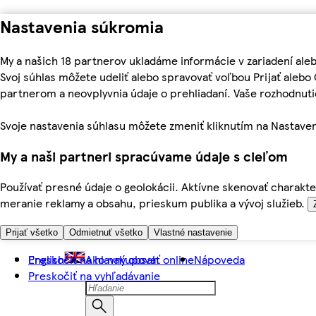
Nastavenia súkromia
My a našich 18 partnerov ukladáme informácie v zariadení ale
Svoj súhlas môžete udeliť alebo spravovať voľbou Prijať aleb
partnerom a neovplyvnia údaje o prehliadaní. Vaše rozhodnu
Svoje nastavenia súhlasu môžete zmeniť kliknutím na Nastaven
My a naši partneri spracúvame údaje s cieľom
Používať presné údaje o geolokácii. Aktívne skenovať charakter
meranie reklamy a obsahu, prieskum publika a vývoj služieb.
Prijať všetko
Odmietnuť všetko
Vlastné nastavenie
Preskočiť na hlavný obsah
English
Ako nakupovať online
Nápoveda
Preskočiť na vyhľadávanie