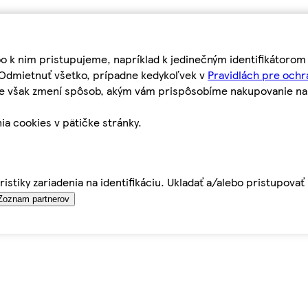
bo k nim pristupujeme, napríklad k jedinečným identifikátoro
o Odmietnuť všetko, prípadne kedykoľvek v
Pravidlách pre ochr
tie však zmení spôsob, akým vám prispôsobíme nakupovanie n
ia cookies v pätičke stránky.
istiky zariadenia na identifikáciu. Ukladať a/alebo pristupova
Zoznam partnerov