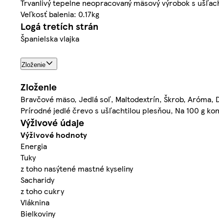
Trvanlivý tepelne neopracovaný mäsový výrobok s ušľac
Veľkosť balenia: 0.17kg
Logá tretích strán
Španielska vlajka
Zloženie
Zloženie
Bravčové mäso, Jedlá soľ, Maltodextrín, Škrob, Aróma, D
Prírodné jedlé črevo s ušľachtilou plesňou, Na 100 g k
Výživové údaje
Výživové hodnoty
Energia
Tuky
z toho nasýtené mastné kyseliny
Sacharidy
z toho cukry
Vláknina
Bielkoviny