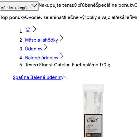
Nakupujte teraz
Obľúbené
Špeciálne ponuky
O
Všetky kategórie
Top ponuky
Ovocie, zelenina
Mliečne výrobky a vajcia
Pekáreň
Mä
Mäso a lahôdky
Údeniny
Balené údeniny
Tesco Finest Catalan Fuet saláma 170 g
Späť na Balené údeniny