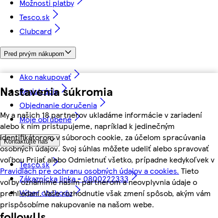
Možnosti platby
Tesco.sk
Clubcard
Pred prvým nákupom
Ako nakupovať
Nastavenia súkromia
Registrácia
Objednanie doručenia
My a našich 18 partnerov ukladáme informácie v zariadení
Moje obľúbené
alebo k nim pristupujeme, napríklad k jedinečným
identifikátorom v súboroch cookie, za účelom spracúvania
Kontaktujte nás
osobných údajov. Svoj súhlas môžete udeliť alebo spravovať
voľbou Prijať alebo Odmietnuť všetko, prípadne kedykoľvek v
Tesco.sk
Pravidlách pre ochranu osobných údajov a cookies.
Tieto
Zákaznícka linka - 0800222333
voľby oznámime našim partnerom a neovplyvnia údaje o
Výber obchodu
prehliadaní. Vaše rozhodnutie však zmení spôsob, akým vám
prispôsobíme nakupovanie na našom webe.
followUs