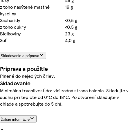
Tuky
46 g
z toho nasýtené mastné
19 g
kyseliny
Sacharidy
<0,5 g
z toho cukry
<0,5 g
Bielkoviny
23 g
Soľ
4,0 g
Skladovanie a príprava
Príprava a použitie
Plnené do nejedlých čriev.
Skladovanie
Minimálna trvanlivosť do: viď zadná strana balenia. Skladujte v
suchu pri teplote od 0°C do 18°C. Po otvorení skladujte v
chlade a spotrebujte do 5 dní.
Ďalšie informácie