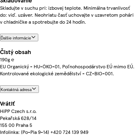
Skladovanie
Skladujte v suchu pri: izbovej teplote. Minimálna trvanlivosť
do: viď. uzáver. Neohriatu časť uchovajte v uzavretom pohári
v chladničke a spotrebujte do 24 hodín.
Ďalšie informácie
Čistý obsah
190g ℮
EU Organický - HU-ÖKO-01, Poľnohospodárstvo EÚ mimo EÚ.
Kontrolované ekologické zemědělství - CZ-BIO-001.
Kontaktná adresa
Vrátiť
HiPP Czech s.r.o.
Pekařská 628/14
155 00 Praha 5
Infolinka: (Po-Pia 9-14) +420 724 139 949