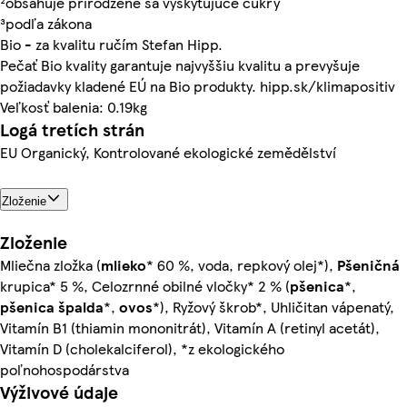
²obsahuje prirodzene sa vyskytujúce cukry
³podľa zákona
Bio - za kvalitu ručím Stefan Hipp.
Pečať Bio kvality garantuje najvyššiu kvalitu a prevyšuje
požiadavky kladené EÚ na Bio produkty. hipp.sk/klimapositiv
Veľkosť balenia: 0.19kg
Logá tretích strán
EU Organický, Kontrolované ekologické zemědělství
Zloženie
Zloženie
Mliečna zložka (
mlieko
* 60 %, voda, repkový olej*),
Pšeničná
krupica* 5 %, Celozrnné obilné vločky* 2 % (
pšenica
*,
pšenica
špalda
*,
ovos
*), Ryžový škrob*, Uhličitan vápenatý,
Vitamín B1 (thiamin mononitrát), Vitamín A (retinyl acetát),
Vitamín D (cholekalciferol), *z ekologického
poľnohospodárstva
Výživové údaje