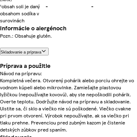
¹obsah soli je daný
-
-
obsahom sodíka v
surovinách
Informácie o alergénoch
Pozn.: Obsahuje glutén.
Skladovanie a príprava
Príprava a použitie
Návod na prípravu:
Kompletná večera. Otvorený pohárik alebo porciu ohrejte vo
vodnom kúpeli alebo mikrovlnke. Zamiešajte plastovou
lyžičkou (nepoužívajte kovovú), aby ste nepoškodili pohárik.
Overte teplotu. Dodržujte návod na prípravu a skladovanie.
Uistite sa, či sklo a viečko nie sú poškodené. Viečko cvakne
pri prvom otvorení. Výrobok nepoužívajte, ak sa viečko pri
tlaku prehne. Prevenciou pred zubným kazom je čistenie
detských zúbkov pred spaním.