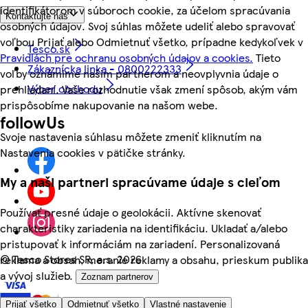
identifikátorom v súboroch cookie, za účelom spracúvania
Kontaktujte nás
osobných údajov. Svoj súhlas môžete udeliť alebo spravovať
voľbou Prijať alebo Odmietnuť všetko, prípadne kedykoľvek v
Tesco.sk
Pravidlách pre ochranu osobných údajov a cookies.
Tieto
Zákaznícka linka - 0800222333
voľby oznámime našim partnerom a neovplyvnia údaje o
Výber obchodu
prehliadaní. Vaše rozhodnutie však zmení spôsob, akým vám
prispôsobíme nakupovanie na našom webe.
followUs
Svoje nastavenia súhlasu môžete zmeniť kliknutím na
Nastavenia cookies v pätičke stránky.
My a naši partneri spracúvame údaje s cieľom
Používať presné údaje o geolokácii. Aktívne skenovať
charakteristiky zariadenia na identifikáciu. Ukladať a/alebo
pristupovať k informáciám na zariadení. Personalizovaná
©
Tesco Stores SR, a.s. 2026
reklama a obsah, meranie reklamy a obsahu, prieskum publika
a vývoj služieb.
Zoznam partnerov
Prijať všetko
Odmietnuť všetko
Vlastné nastavenie