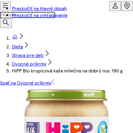
Preskočiť na hlavný obsah
Preskočiť na vyhľadávanie
Dieťa
Strava pre deti
Ovocné príkrmy
HiPP Bio krupicová kaša mliečna na dobrú noc 190 g
Späť na Ovocné príkrmy