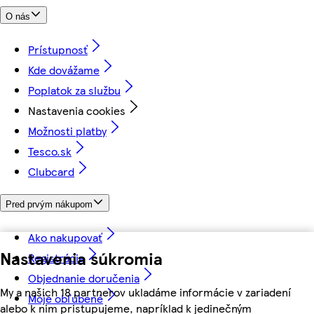
O nás
Prístupnosť
Kde dovážame
Poplatok za službu
Nastavenia cookies
Možnosti platby
Tesco.sk
Clubcard
Pred prvým nákupom
Ako nakupovať
Nastavenia súkromia
Registrácia
Objednanie doručenia
My a našich 18 partnerov ukladáme informácie v zariadení
Moje obľúbené
alebo k nim pristupujeme, napríklad k jedinečným