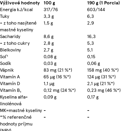
Výživové hodnoty
100 g
190 g (1 Porcia)
Energia kJ/kcal
317/76
603/144
Tuky
3,3 g
6,3
- z toho nasýtené
1,5 g
2,9
mastné kyseliny
Sacharidy
8,6 g
16,3
- z toho cukry
2,8 g
5,3
Bielkoviny
2,7 g
5,1
Soľ¹
0,08 g
0,15
Sodík
0,03 g
0,06 g
Vápnik
83 mg (21 %*)
158 mg (40 %*)
Vitamín A
65 µg (16 %*)
124 µg (31 %*)
Vitamín D
1,1 µg
2,1 µg (21 %*)
Vitamín B₁
0,12 mg (24 %*)
0,23 mg (46 %*)
Kyselina alfa-
0,09 g
0,17 g
linolénová
MK=mastné kyseliny
-
-
*% referenčné
-
-
hodnoty príjmu
(NRV)