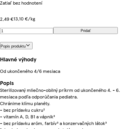
Zatiaľ bez hodnotení
13,10 €/kg
2,49 €
Pridať
Popis produktu
Hlavné výhody
Od ukončeného 4/6 mesiaca
Popis
Sterilizovaný mliečno-obilný príkrm od ukončeného 4. - 6.
mesiaca podľa odporúčania pediatra.
Chránime klímu planéty.
- bez prídavku cukru²
- vitamín A, D, B1 a vápnik³
- bez prídavku aróm, farbív³ a konzervačných látok³